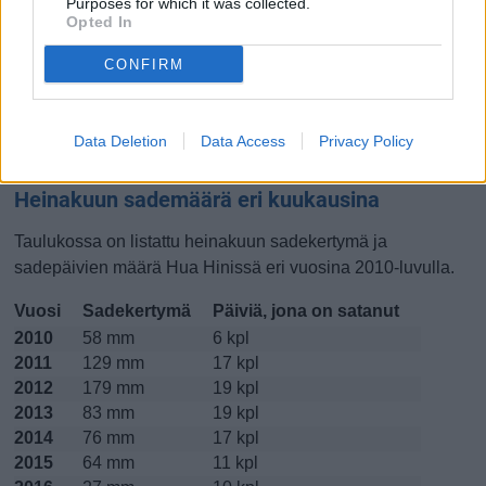
Purposes for which it was collected.
Opted In
Lokakuussa
Marraskuussa
Joulukuussa
CONFIRM
Kiinnostavatko lämpötilat?
Katso miten
lämmintä Hua Hinissä on ollut heinakuussa
Data Deletion
Data Access
Privacy Policy
viime vuosina.
Heinakuun sademäärä eri kuukausina
Taulukossa on listattu heinakuun sadekertymä ja
sadepäivien määrä Hua Hinissä eri vuosina 2010-luvulla.
Vuosi
Sadekertymä
Päiviä, jona on satanut
2010
58 mm
6 kpl
2011
129 mm
17 kpl
2012
179 mm
19 kpl
2013
83 mm
19 kpl
2014
76 mm
17 kpl
2015
64 mm
11 kpl