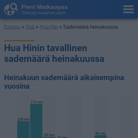
Pieni Matkaopas
Vinkkejä maailman ääriin
Etusivu
»
Sää
»
Hua Hin
» Sademäärä heinakuussa
Hua Hinin tavallinen
sademäärä heinakuussa
Heinakuun sademäärä aikaisempina
vuosina
179 mm
129 mm
88 mm
83 mm
76 mm