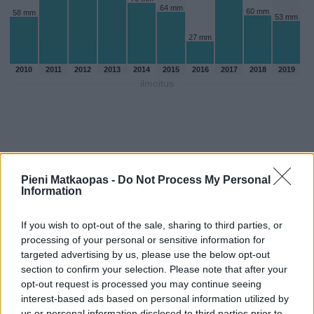
64 mm
60 mm
58 mm
53 mm
27 mm
2010
2011
2012
2013
2014
2015
2016
2017
2018
2019
ilmoitus
Pieni Matkaopas -
Do Not Process My Personal
Information
If you wish to opt-out of the sale, sharing to third parties, or
processing of your personal or sensitive information for
targeted advertising by us, please use the below opt-out
section to confirm your selection. Please note that after your
opt-out request is processed you may continue seeing
Sadepäivien määärä heinakuussa
interest-based ads based on personal information utilized by
aikaisempina vuosina
us or personal information disclosed to third parties prior to