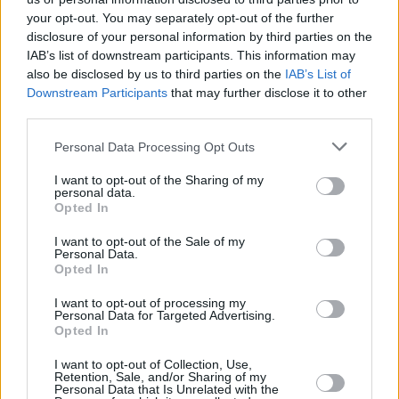
your opt-out. You may separately opt-out of the further
disclosure of your personal information by third parties on the
IAB’s list of downstream participants. This information may
also be disclosed by us to third parties on the
IAB’s List of
Downstream Participants
that may further disclose it to other
22 kpl
third parties.
19 kpl
19 kpl
17 kpl
17 kpl
15 kpl
Personal Data Processing Opt Outs
11 kpl
10 kpl
10 kpl
I want to opt-out of the Sharing of my
6 kpl
personal data.
Opted In
2010
2011
2012
2013
2014
2015
2016
2017
2018
2019
I want to opt-out of the Sale of my
Personal Data.
Entä muut kuukaudet? Miten paljon Hua
Opted In
Hinissä on satanut...
I want to opt-out of processing my
Personal Data for Targeted Advertising.
Tammikuussa
Helmikuussa
Maaliskuussa
Opted In
Huhtikuussa
Toukokuussa
Kesäkuussa
I want to opt-out of Collection, Use,
Retention, Sale, and/or Sharing of my
Personal Data that Is Unrelated with the
Heinäkuussa
Elokuussa
Syyskuussa