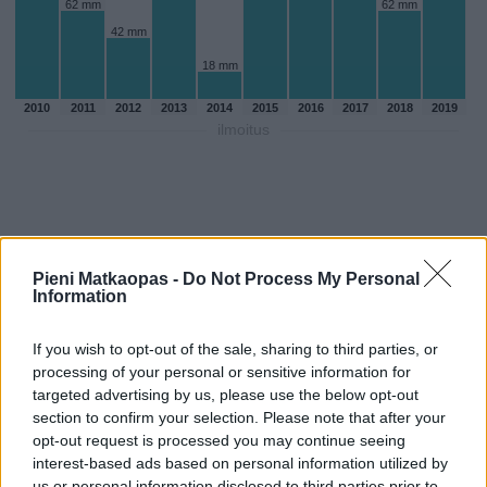
62 mm
62 mm
42 mm
18 mm
2010
2011
2012
2013
2014
2015
2016
2017
2018
2019
ilmoitus
Pieni Matkaopas -
Do Not Process My Personal
Information
If you wish to opt-out of the sale, sharing to third parties, or
processing of your personal or sensitive information for
targeted advertising by us, please use the below opt-out
section to confirm your selection. Please note that after your
opt-out request is processed you may continue seeing
Sadepäivien määärä elokuussa
interest-based ads based on personal information utilized by
aikaisempina vuosina
us or personal information disclosed to third parties prior to