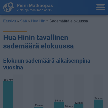
Pieni Matkaopas
Vinkkejä maailman ääriin
Etusivu
»
Sää
»
Hua Hin
» Sademäärä elokuussa
Hua Hinin tavallinen
sademäärä elokuussa
Elokuun sademäärä aikaisempina
vuosina
156 mm
97 mm
89 mm
82 mm
73 mm
70 mm