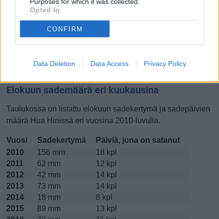
Purposes for which it was collected.
Opted In
Lokakuussa
Marraskuussa
Joulukuussa
CONFIRM
Kiinnostavatko lämpötilat?
Katso miten
lämmintä Hua Hinissä on ollut elokuussa
viime
Data Deletion
Data Access
Privacy Policy
vuosina.
Elokuun sademäärä eri kuukausina
Taulukossa on listattu elokuun sadekertymä ja sadepäivien
määrä Hua Hinissä eri vuosina 2010-luvulla.
Vuosi
Sadekertymä
Päiviä, jona on satanut
2010
156 mm
18 kpl
2011
62 mm
12 kpl
2012
42 mm
14 kpl
2013
73 mm
14 kpl
2014
18 mm
8 kpl
2015
89 mm
13 kpl