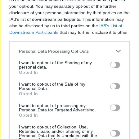
your opt-out. You may separately opt-out of the further
disclosure of your personal information by third parties on the
IAB’s list of downstream participants. This information may
also be disclosed by us to third parties on the
IAB’s List of
23 kpl
Downstream Participants
that may further disclose it to other
third parties.
18 kpl
15 kpl
15 kpl
14 kpl
14 kpl
13 kpl
Personal Data Processing Opt Outs
12 kpl
11 kpl
8 kpl
I want to opt-out of the Sharing of my
personal data.
Opted In
2010
2011
2012
2013
2014
2015
2016
2017
2018
2019
I want to opt-out of the Sale of my
Personal Data.
Entä muut kuukaudet? Miten paljon Hua
Opted In
Hinissä on satanut...
I want to opt-out of processing my
Personal Data for Targeted Advertising.
Tammikuussa
Helmikuussa
Maaliskuussa
Opted In
Huhtikuussa
Toukokuussa
Kesäkuussa
I want to opt-out of Collection, Use,
Retention, Sale, and/or Sharing of my
Personal Data that Is Unrelated with the
Heinäkuussa
Elokuussa
Syyskuussa