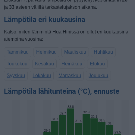
ja
33
asteen välillä tarkastelujakson aikana.
Lämpötila eri kuukausina
Katso, miten lämmintä Hua Hinissä on ollut eri kuukausina
aiempina vuosina:
Tammikuu
Helmikuu
Maaliskuu
Huhtikuu
Toukokuu
Kesäkuu
Heinäkuu
Elokuu
Syyskuu
Lokakuu
Marraskuu
Joulukuu
Lämpötila lähitunteina (°C), ennuste
33.8
32.9
32.7
32.1
31.7
31.5
31.4
31
29.8
29.5