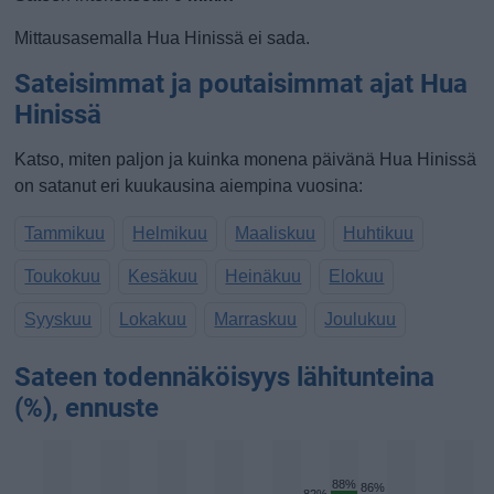
Mittausasemalla Hua Hinissä ei sada.
Sateisimmat ja poutaisimmat ajat Hua
Hinissä
Katso, miten paljon ja kuinka monena päivänä Hua Hinissä
on satanut eri kuukausina aiempina vuosina:
Tammikuu
Helmikuu
Maaliskuu
Huhtikuu
Toukokuu
Kesäkuu
Heinäkuu
Elokuu
Syyskuu
Lokakuu
Marraskuu
Joulukuu
Sateen todennäköisyys lähitunteina
(%), ennuste
88%
86%