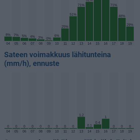
82%
71%
71%
51%
48%
29%
25%
8%
7%
6%
5%
4%
2%
0%
04
05
06
07
08
09
10
11
12
13
14
15
16
17
18
19
Sateen voimakkuus lähitunteina
(mm/h), ennuste
1.2
1
0.4
0.1
0
0
0
0
0
0
0
0
0
0
0
0
04
05
06
07
08
09
10
11
12
13
14
15
16
17
18
19