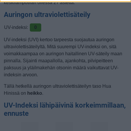
keskilämpötilan ollessa 27 astetta.
Auringon ultraviolettisäteily
UV-indeksi:
0
UV-indeksi (UVI) kertoo tarpeesta suojautua auringon
ultraviolettisäteilyltä. Mitä suurempi UV-indeksi on, sitä
voimakkaampaa on auringon haitallinen UV-säteily maan
pinnalla. Sijainti maapallolla, ajankohta, pilvipeitteen
paksuus ja yläilmakehän otsonin määrä vaikuttavat UV-
indeksin arvoon.
Tällä hetkellä auringon ultraviolettisäteilyn taso Hua
Hinissä on
heikko
.
UV-Indeksi lähipäivinä korkeimmillaan,
ennuste