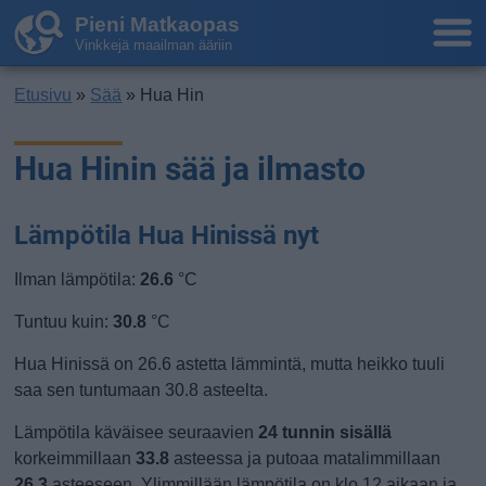
Pieni Matkaopas
Vinkkejä maailman ääriin
Etusivu
»
Sää
» Hua Hin
Hua Hinin sää ja ilmasto
Lämpötila Hua Hinissä nyt
Ilman lämpötila:
26.6
°C
Tuntuu kuin:
30.8
°C
Hua Hinissä on 26.6 astetta lämmintä, mutta heikko tuuli
saa sen tuntumaan 30.8 asteelta.
Lämpötila käväisee seuraavien
24 tunnin sisällä
korkeimmillaan
33.8
asteessa ja putoaa matalimmillaan
26.3
asteeseen. Ylimmillään lämpötila on klo 12 aikaan ja