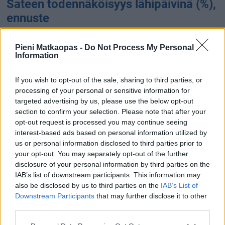
Sateen todennäköisyys lähipäivinä (%),
ennuste
Pieni Matkaopas -
Do Not Process My Personal
Information
88 %
80 %
77 %
76 %
71 %
65 %
65 %
If you wish to opt-out of the sale, sharing to third parties, or
processing of your personal or sensitive information for
targeted advertising by us, please use the below opt-out
section to confirm your selection. Please note that after your
opt-out request is processed you may continue seeing
8.8.
9.8.
10.8.
11.8.
12.8.
13.8.
14.8.
interest-based ads based on personal information utilized by
Sateen määrä (kertymä) lähipäivinä
us or personal information disclosed to third parties prior to
your opt-out. You may separately opt-out of the further
(mm), ennuste
disclosure of your personal information by third parties on the
IAB’s list of downstream participants. This information may
also be disclosed by us to third parties on the
IAB’s List of
17.2 mm
Downstream Participants
that may further disclose it to other
third parties.
10.9 mm