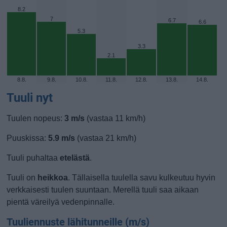
8.2
7
6.7
6.6
5.3
3.3
2.1
8.8.
9.8.
10.8.
11.8.
12.8.
13.8.
14.8.
Tuuli nyt
Tuulen nopeus:
3 m/s
(vastaa 11 km/h)
Puuskissa:
5.9 m/s
(vastaa 21 km/h)
Tuuli puhaltaa
etelästä
.
Tuuli on
heikkoa
. Tällaisella tuulella savu kulkeutuu hyvin
verkkaisesti tuulen suuntaan. Merellä tuuli saa aikaan
pientä väreilyä vedenpinnalle.
Tuuliennuste lähitunneille (m/s)