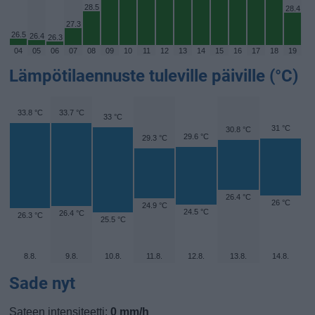
28.5
28.4
27.3
26.5
26.4
26.3
04
05
06
07
08
09
10
11
12
13
14
15
16
17
18
19
Lämpötilaennuste tuleville päiville (°C)
33.8 °C
33.7 °C
33 °C
31 °C
30.8 °C
29.6 °C
29.3 °C
26.4 °C
26 °C
24.9 °C
24.5 °C
26.4 °C
26.3 °C
25.5 °C
8.8.
9.8.
10.8.
11.8.
12.8.
13.8.
14.8.
Sade nyt
Sateen intensiteetti:
0 mm/h