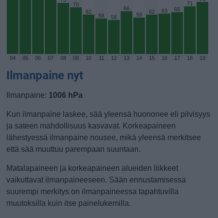
75
71
70
66
65
63
62
62
59
58
56
04
05
06
07
08
09
10
11
12
13
14
15
16
17
18
19
Ilmanpaine nyt
Ilmanpaine:
1006 hPa
Kun ilmanpaine laskee, sää yleensä huononee eli pilvisyys
ja sateen mahdollisuus kasvavat. Korkeapaineen
lähestyessä ilmanpaine nousee, mikä yleensä merkitsee
että sää muuttuu parempaan suuntaan.
Matalapaineen ja korkeapaineen alueiden liikkeet
vaikuttavat ilmanpaineeseen. Sään ennustamisessa
suurempi merkitys on ilmanpaineessa tapahtuvilla
muutoksilla kuin itse painelukemilla.