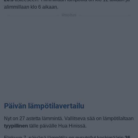
alimmillaan klo 6 aikaan.
ilmoitus
Päivän lämpötilavertailu
Nyt on 27 astetta lämmintä. Vallitseva sää on lämpötilaltaan
tyypillinen
tälle päivälle Hua Hinissä.
Elokuun 7. päivänä lämpötila on pysytellyt keskimäärin
26