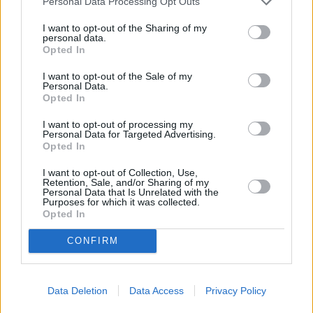
Personal Data Processing Opt Outs
I want to opt-out of the Sharing of my
personal data.
2.7 mm
2.7 mm
2.4 mm
1.8 mm
Opted In
0.7 mm
8.8.
9.8.
10.8.
11.8.
12.8.
13.8.
14.8.
I want to opt-out of the Sale of my
Parhaat matkustusajat
Personal Data.
Opted In
Milloin Hua Hiniin kannattaa säiden puolesta matkustaa?
I want to opt-out of processing my
Personal Data for Targeted Advertising.
Aiempina vuosina Hua Hinin lämpimimmät neljä kuukautta
Opted In
keskimäärin (alkaen lämpimimmästä) ovat olleet toukokuu,
I want to opt-out of Collection, Use,
huhtikuu, kesäkuu ja heinäkuu. Näiden kuukausien aikana
Retention, Sale, and/or Sharing of my
lämpötila on tavanomaisesti pysytellyt 26 asteen ja 34
Personal Data that Is Unrelated with the
Purposes for which it was collected.
asteen välillä vuorokauden keskilämpötilan ollessa 30
Opted In
astetta.
CONFIRM
Aiempina vuosina kylmimmät neljä kuukautta (alkaen
kylmimmästä) ovat olleet tammikuu, joulukuu, helmikuu ja
lokakuu. Näiden kuukausien aikana lämpötila on vaihdellut
Data Deletion
Data Access
Privacy Policy
tavanomaisesti 24 asteen ja 31 asteen välillä vuorokauden