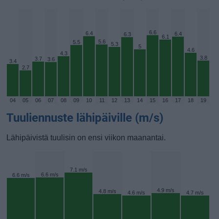
6.6
6.4
6.4
6.3
6.1
5.6
5.5
5.3
5
4.6
4.3
3.8
3.7
3.6
3.4
2.7
04
05
06
07
08
09
10
11
12
13
14
15
16
17
18
19
Tuuliennuste lähipäiville (m/s)
Lähipäivistä tuulisin on ensi viikon maanantai.
7.1 m/s
6.6 m/s
6.6 m/s
4.9 m/s
4.8 m/s
4.6 m/s
4.7 m/s