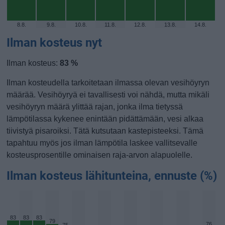
8.8.
9.8.
10.8.
11.8.
12.8.
13.8.
14.8.
Ilman kosteus nyt
Ilman kosteus:
83 %
Ilman kosteudella tarkoitetaan ilmassa olevan vesihöyryn
määrää. Vesihöyryä ei tavallisesti voi nähdä, mutta mikäli
vesihöyryn määrä ylittää rajan, jonka ilma tietyssä
lämpötilassa kykenee enintään pidättämään, vesi alkaa
tiivistyä pisaroiksi. Tätä kutsutaan kastepisteeksi. Tämä
tapahtuu myös jos ilman lämpötila laskee vallitsevalle
kosteusprosentille ominaisen raja-arvon alapuolelle.
Ilman kosteus lähitunteina, ennuste (%)
83
83
83
79
76