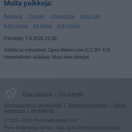
Muita paikkoja:
Bangkok
Cha-am
Chiang Mai
Khao Lak
Koh Chang
Ao Nang
Koh Samui
Päivitetty: 7.8.2026 22:30
Säätila ja ennusteet: Open-Meteo.com (CC BY 4.0)
Historiallinen säädata: Muut alan toimijat
Tilaa uutiskirje
|
Ota yhteyttä
Verkkopalvelun käyttöehdot
|
Tietosuojakäytäntö
|
Tietoa
palvelusta
|
Mediakortti
© 2007–2026 Pienimatkaopas.com
Pieni Matkaopas kertoo, mitä matkakohteissa kannattaa