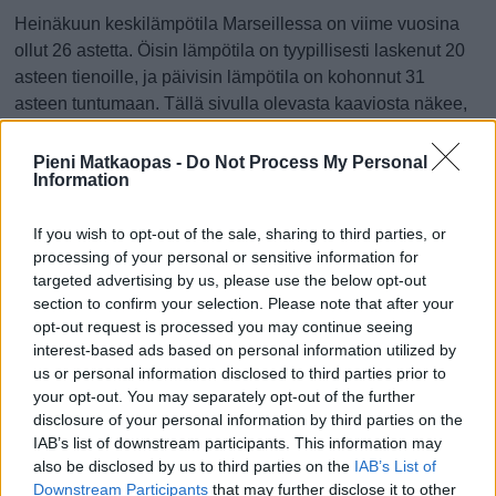
Heinäkuun keskilämpötila Marseillessa on viime vuosina
ollut 26 astetta. Öisin lämpötila on tyypillisesti laskenut 20
asteen tienoille, ja päivisin lämpötila on kohonnut 31
asteen tuntumaan. Tällä sivulla olevasta kaaviosta näkee,
miten lämmin sää Marseillessa on keskimäärin ollut
heinäkuussa viime vuosina ja vaihteluväli, jolla lämpötila
Pieni Matkaopas -
Do Not Process My Personal
Information
tavallisina päivinä on minäkin vuonna liikkunut.
Hetkellisesti Marseillessa on silti koettu tätäkin kylmempiä
If you wish to opt-out of the sale, sharing to third parties, or
ja lämpimämpiä heinäkuisia päiviä. Esimerkiksi vuoden
processing of your personal or sensitive information for
2015 heinäkuussa lämpötila käväisi alimmillaan 15
targeted advertising by us, please use the below opt-out
section to confirm your selection. Please note that after your
asteessa ja toisaalta vuonna 2017 heinäkuussa hätyyteltiin
opt-out request is processed you may continue seeing
eräänä poikkeuksellisen lämpimänä päivänä 39 asteen
interest-based ads based on personal information utilized by
lukemia.
us or personal information disclosed to third parties prior to
your opt-out. You may separately opt-out of the further
Entä muut kuukaudet? Miten lämmintä
disclosure of your personal information by third parties on the
Marseillessa on ollut...
IAB’s list of downstream participants. This information may
also be disclosed by us to third parties on the
IAB’s List of
Tammikuussa
Helmikuussa
Maaliskuussa
Downstream Participants
that may further disclose it to other