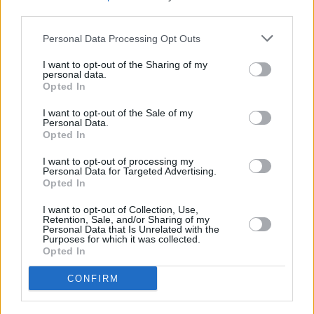
third parties.
Huhtikuussa
Toukokuussa
Kesäkuussa
Personal Data Processing Opt Outs
Heinäkuussa
Elokuussa
Syyskuussa
I want to opt-out of the Sharing of my
personal data.
Lokakuussa
Marraskuussa
Joulukuussa
Opted In
Kiinnostavatko sademäärät?
I want to opt-out of the Sale of my
Personal Data.
Opted In
Katso miten paljon
Marseillessa on satanut heinäkuussa
aikaisempina vuosina.
I want to opt-out of processing my
Personal Data for Targeted Advertising.
Heinäkuun keskilämpötila Marseillessa
Opted In
10 vuoden tarkastelujaksolla
I want to opt-out of Collection, Use,
Retention, Sale, and/or Sharing of my
Personal Data that Is Unrelated with the
Mikä on Marseillen tavanomainen lämpötila heinäkuussa.
Purposes for which it was collected.
Opted In
Alin
Ylin
Vuorokauden
Vuosi
lämpötila
lämpötila
keskilämpötila
CONFIRM
keskimäärin
keskimäärin
2010
26 ℃
21 ℃
31 ℃