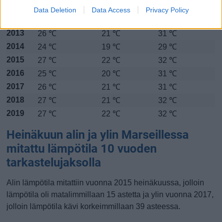
2011
23 ℃
19 ℃
27 ℃
Data Deletion
Data Access
Privacy Policy
2012
24 ℃
20 ℃
30 ℃
2013
26 ℃
21 ℃
31 ℃
2014
24 ℃
19 ℃
29 ℃
2015
27 ℃
22 ℃
32 ℃
2016
25 ℃
20 ℃
31 ℃
2017
26 ℃
21 ℃
31 ℃
2018
27 ℃
21 ℃
32 ℃
2019
27 ℃
22 ℃
32 ℃
Heinäkuun alin ja ylin Marseillessa
mitattu lämpötila 10 vuoden
tarkastelujaksolla
Alin lämpötila mitattiin vuonna 2015 heinäkuussa, jolloin
lämpötila oli matalimmillaan 15 astetta ja ylin vuonna 2017,
jolloin lämpötila kävi korkeimmillaan 39 asteessa.