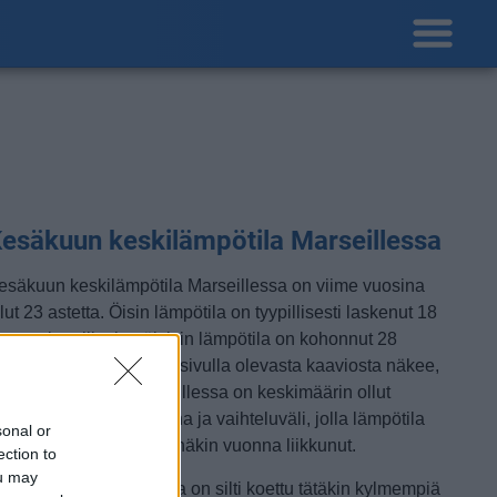
esäkuun keskilämpötila Marseillessa
esäkuun keskilämpötila Marseillessa on viime vuosina
lut 23 astetta. Öisin lämpötila on tyypillisesti laskenut 18
steen tienoille, ja päivisin lämpötila on kohonnut 28
steen tuntumaan. Tällä sivulla olevasta kaaviosta näkee,
iten lämmin sää Marseillessa on keskimäärin ollut
esäkuussa viime vuosina ja vaihteluväli, jolla lämpötila
sonal or
avallisina päivinä on minäkin vuonna liikkunut.
ection to
ou may
etkellisesti Marseillessa on silti koettu tätäkin kylmempiä