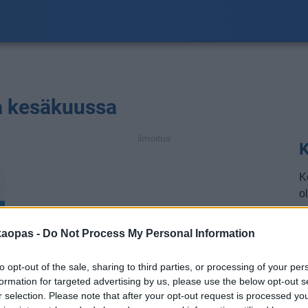
la kesäkuussa
ilmoitus
K
K
℃
ol
a
a
kaopas -
Do Not Process My Personal Information
m
k
to opt-out of the sale, sharing to third parties, or processing of your per
t
formation for targeted advertising by us, please use the below opt-out s
r selection. Please note that after your opt-out request is processed y
H