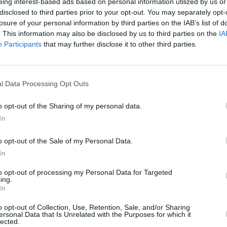
eing interest-based ads based on personal information utilized by us or
j
disclosed to third parties prior to your opt-out. You may separately opt-
℃
2
losure of your personal information by third parties on the IAB’s list of
a
. This information may also be disclosed by us to third parties on the
IA
Participants
that may further disclose it to other third parties.
e
l
ä
Kesäkuun keskilämpötila Marseillessa
K
l Data Processing Opt Outs
10 vuoden tarkastelujaksolla
m
t
o opt-out of the Sharing of my personal data.
Mikä on Marseillen tavanomainen lämpötila kesäkuussa.
In
A
Alin
Ylin
Vuorokauden
l
o opt-out of the Sale of my Personal Data.
Vuosi
lämpötila
lämpötila
keskilämpötila
keskimäärin
keskimäärin
j
In
2010
22 ℃
17 ℃
26 ℃
to opt-out of processing my Personal Data for Targeted
V
2011
21 ℃
17 ℃
26 ℃
ing.
In
2012
24 ℃
19 ℃
28 ℃
2
2013
21 ℃
17 ℃
26 ℃
o opt-out of Collection, Use, Retention, Sale, and/or Sharing
2
ersonal Data that Is Unrelated with the Purposes for which it
2014
23 ℃
18 ℃
29 ℃
lected.
2