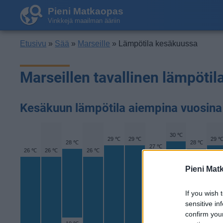
Pieni Matkaopas
Vinkkejä maailman ääriin
Etusivu
»
Sää
»
Marseille
» Lämpötila kesäkuussa
Marseillen tavallinen lämpöti
Kesäkuun lämpötila aiempina vuosina
30 ℃
29 ℃
29 ℃
29 
28 ℃
28 ℃
27 ℃
26 ℃
26 ℃
26 ℃
Pieni Mat
If you wish 
sensitive in
confirm you