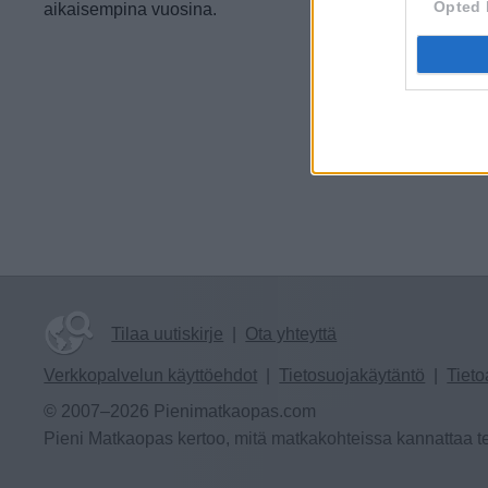
Opted 
aikaisempina vuosina.
Tilaa uutiskirje
|
Ota yhteyttä
Verkkopalvelun käyttöehdot
|
Tietosuojakäytäntö
|
Tieto
© 2007–2026 Pienimatkaopas.com
Pieni Matkaopas kertoo, mitä matkakohteissa kannattaa te