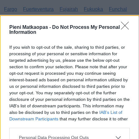
Fargo
Fuerteventura
Fujairah
Fukuoka
Funchal
G
Pieni Matkaopas -
Do Not Process My Personal
Information
Gibraltar
Gran Canaria
Guatemala
If you wish to opt-out of the sale, sharing to third parties, or
H
processing of your personal or sensitive information for
targeted advertising by us, please use the below opt-out
Haag
Hammamet
Hania
Hannover
Hanoi
section to confirm your selection. Please note that after your
opt-out request is processed you may continue seeing
Havanna
Helsingborg
Helsinki
Ho Chi Minh City
interest-based ads based on personal information utilized by
Hong Kong
Honolulu
Houston
Hua Hin
us or personal information disclosed to third parties prior to
your opt-out. You may separately opt-out of the further
I
disclosure of your personal information by third parties on the
IAB’s list of downstream participants. This information may
also be disclosed by us to third parties on the
IAB’s List of
Innsbruck
Izmir
Downstream Participants
that may further disclose it to other
J
third parties.
Personal Data Processing Opt Outs