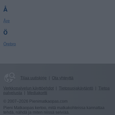
Å
Åre
Ö
Örebro
Tilaa uutiskirje
|
Ota yhteyttä
Verkkopalvelun käyttöehdot
|
Tietosuojakäytäntö
|
Tietoa
palvelusta
|
Mediakortti
© 2007–2026 Pienimatkaopas.com
Pieni Matkaopas kertoo, mitä matkakohteissa kannattaa
tehdä, nähdä ja miten niissä selviää.