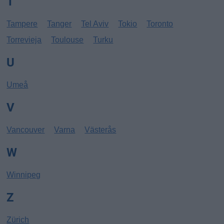
T
Tampere
Tanger
Tel Aviv
Tokio
Toronto
Torrevieja
Toulouse
Turku
U
Umeå
V
Vancouver
Varna
Västerås
W
Winnipeg
Z
Zürich