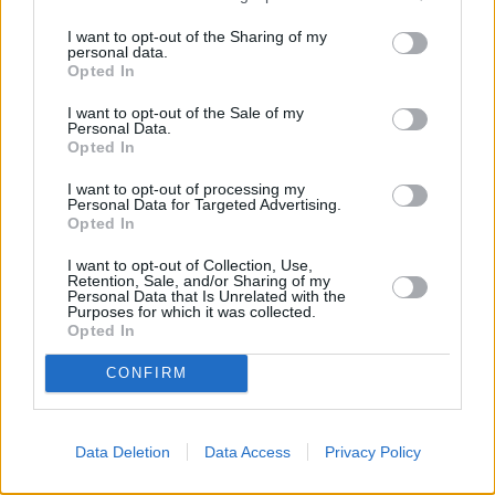
Jönköping
I want to opt-out of the Sharing of my
K
personal data.
Opted In
Kairo
Koh Samui
I want to opt-out of the Sale of my
Personal Data.
Opted In
L
I want to opt-out of processing my
Personal Data for Targeted Advertising.
Lanzarote
Larnaka
Lefkas
Linköping
Opted In
Los Angeles
Lund
I want to opt-out of Collection, Use,
Retention, Sale, and/or Sharing of my
M
Personal Data that Is Unrelated with the
Purposes for which it was collected.
Opted In
Mangalia
Marseille
Melbourne
Menorca
CONFIRM
Mexico City
Miami
N
Data Deletion
Data Access
Privacy Policy
New York
Norrköping