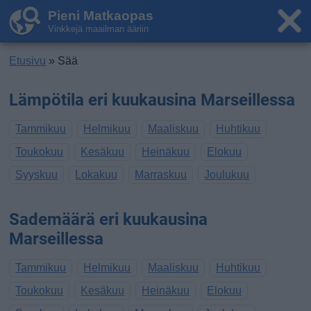
Pieni Matkaopas
Vinkkejä maailman ääriin
Etusivu
» Sää
Lämpötila eri kuukausina Marseillessa
Tammikuu
Helmikuu
Maaliskuu
Huhtikuu
Toukokuu
Kesäkuu
Heinäkuu
Elokuu
Syyskuu
Lokakuu
Marraskuu
Joulukuu
Sademäärä eri kuukausina
Marseillessa
Tammikuu
Helmikuu
Maaliskuu
Huhtikuu
Toukokuu
Kesäkuu
Heinäkuu
Elokuu