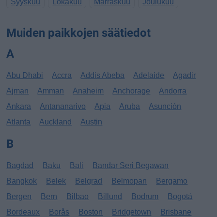
Syyskuu
Lokakuu
Marraskuu
Joulukuu
Muiden paikkojen säätiedot
A
Abu Dhabi
Accra
Addis Abeba
Adelaide
Agadir
Ajman
Amman
Anaheim
Anchorage
Andorra
Ankara
Antananarivo
Apia
Aruba
Asunción
Atlanta
Auckland
Austin
B
Bagdad
Baku
Bali
Bandar Seri Begawan
Bangkok
Belek
Belgrad
Belmopan
Bergamo
Bergen
Bern
Bilbao
Billund
Bodrum
Bogotá
Bordeaux
Borås
Boston
Bridgetown
Brisbane