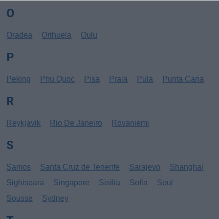
O
Oradea
Orihuela
Oulu
P
Peking
Phu Quoc
Pisa
Praia
Pula
Punta Cana
R
Reykjavik
Rio De Janeiro
Rovaniemi
S
Samos
Santa Cruz de Tenerife
Sarajevo
Shanghai
Sighisoara
Singapore
Sisilia
Sofia
Soul
Sousse
Sydney