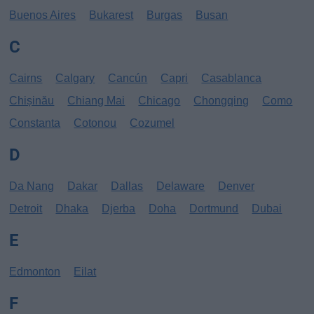
Buenos Aires
Bukarest
Burgas
Busan
C
Cairns
Calgary
Cancún
Capri
Casablanca
Chișinău
Chiang Mai
Chicago
Chongqing
Como
Constanta
Cotonou
Cozumel
D
Da Nang
Dakar
Dallas
Delaware
Denver
Detroit
Dhaka
Djerba
Doha
Dortmund
Dubai
E
Edmonton
Eilat
F