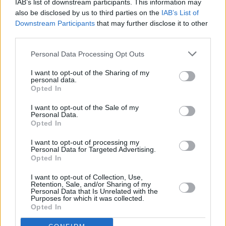
IAB’s list of downstream participants. This information may
Mexico Cityssä on ollut...
also be disclosed by us to third parties on the
IAB’s List of
Downstream Participants
that may further disclose it to other
third parties.
Tammikuussa
Helmikuussa
Maaliskuussa
Personal Data Processing Opt Outs
Huhtikuussa
Toukokuussa
Kesäkuussa
I want to opt-out of the Sharing of my
Heinäkuussa
Elokuussa
Syyskuussa
personal data.
Opted In
Lokakuussa
Marraskuussa
Joulukuussa
I want to opt-out of the Sale of my
Personal Data.
Kiinnostavatko sademäärät?
Opted In
Katso miten paljon
Mexico Cityssä on satanut
I want to opt-out of processing my
Personal Data for Targeted Advertising.
marraskuussa
aikaisempina vuosina.
Opted In
Marraskuun keskilämpötila Mexico
I want to opt-out of Collection, Use,
Cityssä 10 vuoden tarkastelujaksolla
Retention, Sale, and/or Sharing of my
Personal Data that Is Unrelated with the
Purposes for which it was collected.
Mikä on Mexico Cityn tavanomainen lämpötila
Opted In
marraskuussa.