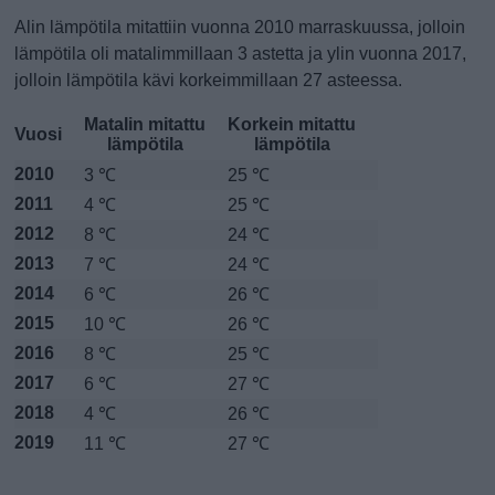
Alin lämpötila mitattiin vuonna 2010 marraskuussa, jolloin
lämpötila oli matalimmillaan 3 astetta ja ylin vuonna 2017,
jolloin lämpötila kävi korkeimmillaan 27 asteessa.
Matalin mitattu
Korkein mitattu
Vuosi
lämpötila
lämpötila
2010
3 ℃
25 ℃
2011
4 ℃
25 ℃
2012
8 ℃
24 ℃
2013
7 ℃
24 ℃
2014
6 ℃
26 ℃
2015
10 ℃
26 ℃
2016
8 ℃
25 ℃
2017
6 ℃
27 ℃
2018
4 ℃
26 ℃
2019
11 ℃
27 ℃