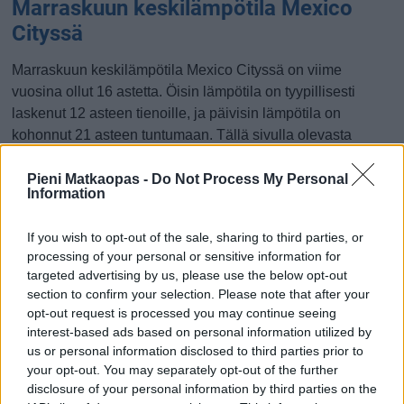
Marraskuun keskilämpötila Mexico
Cityssä
Marraskuun keskilämpötila Mexico Cityssä on viime
vuosina ollut 16 astetta. Öisin lämpötila on tyypillisesti
laskenut 12 asteen tienoille, ja päivisin lämpötila on
kohonnut 21 asteen tuntumaan. Tällä sivulla olevasta
kaaviosta näkee, miten lämmin sää Mexico Cityssä on
keskimäärin ollut marraskuussa viime vuosina ja
Pieni Matkaopas -
Do Not Process My Personal
Information
vaihteluväli, jolla lämpötila tavallisina päivinä on minäkin
vuonna liikkunut.
If you wish to opt-out of the sale, sharing to third parties, or
Hetkellisesti Mexico Cityssä on silti koettu tätäkin
processing of your personal or sensitive information for
targeted advertising by us, please use the below opt-out
kylmempiä ja lämpimämpiä marraskuisia päiviä.
section to confirm your selection. Please note that after your
Esimerkiksi vuoden 2010 marraskuussa lämpötila käväisi
opt-out request is processed you may continue seeing
alimmillaan 3 asteessa ja toisaalta vuonna 2017
interest-based ads based on personal information utilized by
marraskuussa hätyyteltiin eräänä poikkeuksellisen
us or personal information disclosed to third parties prior to
lämpimänä päivänä 27 asteen lukemia.
your opt-out. You may separately opt-out of the further
disclosure of your personal information by third parties on the
Entä muut kuukaudet? Miten lämmintä