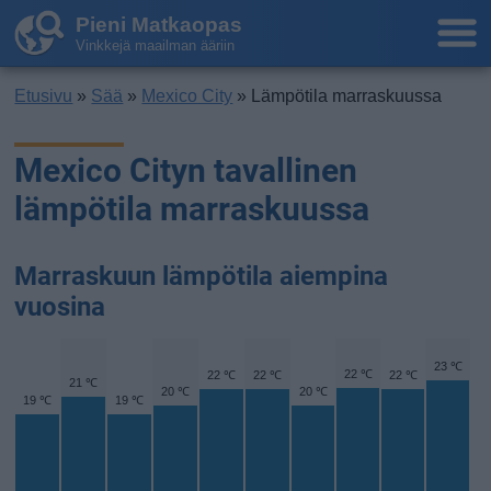
Pieni Matkaopas
Vinkkejä maailman ääriin
Etusivu
»
Sää
»
Mexico City
» Lämpötila marraskuussa
Mexico Cityn tavallinen
lämpötila marraskuussa
Marraskuun lämpötila aiempina
vuosina
23 ℃
22 ℃
22 ℃
22 ℃
22 ℃
21 ℃
20 ℃
20 ℃
19 ℃
19 ℃