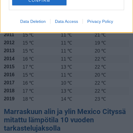
CONFIRM
Alin
Ylin
Vuorokauden
Vuosi
lämpötila
lämpötila
keskilämpötila
keskimäärin
keskimäärin
Data Deletion
Data Access
Privacy Policy
2010
14 ℃
10 ℃
19 ℃
2011
15 ℃
11 ℃
21 ℃
2012
15 ℃
11 ℃
19 ℃
2013
15 ℃
11 ℃
20 ℃
2014
16 ℃
11 ℃
22 ℃
2015
17 ℃
13 ℃
22 ℃
2016
15 ℃
11 ℃
20 ℃
2017
16 ℃
10 ℃
22 ℃
2018
17 ℃
13 ℃
22 ℃
2019
18 ℃
14 ℃
23 ℃
Marraskuun alin ja ylin Mexico Cityssä
mitattu lämpötila 10 vuoden
tarkastelujaksolla