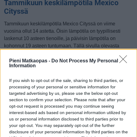
Tammikuun keskilämpötila Mexico
Cityssä
Tammikuun keskilämpötila Mexico Cityssä on viime
vuosina ollut 14 astetta. Öisin lämpötila on tyypillisesti
laskenut 10 asteen tienoille, ja päivisin lämpötila on
kohonnut 19 asteen tuntumaan. Tällä sivulla olevasta
kaaviosta näkee, miten lämmin sää Mexico Cityssä on
keskimäärin ollut tammikuussa viime vuosina ja
Pieni Matkaopas -
Do Not Process My Personal
Information
vaihteluväli, jolla lämpötila tavallisina päivinä on minäkin
vuonna liikkunut.
If you wish to opt-out of the sale, sharing to third parties, or
Hetkellisesti Mexico Cityssä on silti koettu tätäkin
processing of your personal or sensitive information for
targeted advertising by us, please use the below opt-out
kylmempiä ja lämpimämpiä tammikuisia päiviä. Esimerkiksi
section to confirm your selection. Please note that after your
vuoden 2018 tammikuussa lämpötila käväisi alimmillaan 2
opt-out request is processed you may continue seeing
asteessa ja toisaalta vuonna 2017 tammikuussa hätyyteltiin
interest-based ads based on personal information utilized by
eräänä poikkeuksellisen lämpimänä päivänä 27 asteen
us or personal information disclosed to third parties prior to
lukemia.
your opt-out. You may separately opt-out of the further
disclosure of your personal information by third parties on the
Entä muut kuukaudet? Miten lämmintä