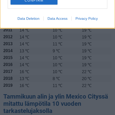
CONFIRM
Alin
Ylin
Vuorokauden
Vuosi
lämpötila
lämpötila
keskilämpötila
keskimäärin
keskimäärin
Data Deletion
Data Access
Privacy Policy
2010
14 ℃
11 ℃
17 ℃
2011
14 ℃
10 ℃
19 ℃
2012
14 ℃
10 ℃
19 ℃
2013
14 ℃
11 ℃
19 ℃
2014
13 ℃
9 ℃
19 ℃
2015
14 ℃
10 ℃
19 ℃
2016
14 ℃
10 ℃
19 ℃
2017
16 ℃
10 ℃
22 ℃
2018
13 ℃
8 ℃
20 ℃
2019
16 ℃
11 ℃
22 ℃
Tammikuun alin ja ylin Mexico Cityssä
mitattu lämpötila 10 vuoden
tarkastelujaksolla