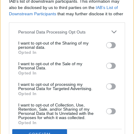
IAB’s list of downstream participants. This information may
Mexico Cityssä on ollut...
also be disclosed by us to third parties on the
IAB’s List of
Downstream Participants
that may further disclose it to other
third parties.
Tammikuussa
Helmikuussa
Maaliskuussa
Personal Data Processing Opt Outs
Huhtikuussa
Toukokuussa
Kesäkuussa
I want to opt-out of the Sharing of my
Heinäkuussa
Elokuussa
Syyskuussa
personal data.
Opted In
Lokakuussa
Marraskuussa
Joulukuussa
I want to opt-out of the Sale of my
Personal Data.
Kiinnostavatko sademäärät?
Opted In
Katso miten paljon
Mexico Cityssä on satanut tammikuussa
I want to opt-out of processing my
Personal Data for Targeted Advertising.
aikaisempina vuosina.
Opted In
Tammikuun keskilämpötila Mexico
I want to opt-out of Collection, Use,
Cityssä 10 vuoden tarkastelujaksolla
Retention, Sale, and/or Sharing of my
Personal Data that Is Unrelated with the
Purposes for which it was collected.
Mikä on Mexico Cityn tavanomainen lämpötila
Opted In
tammikuussa.