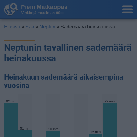
Pieni Matkaopas
Vinkkejä maailman ääriin
Etusivu
»
Sää
»
Neptun
» Sademäärä heinakuussa
Neptunin tavallinen sademäärä
heinakuussa
Heinakuun sademäärä aikaisempina
vuosina
92 mm
92 mm
51 mm
50 mm
46 mm