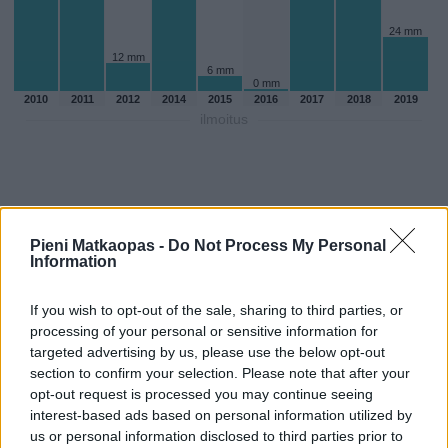
24 mm
12 mm
6 mm
0 mm
2010
2011
2012
2014
2015
2016
2017
2018
2019
ilmoitus
Pieni Matkaopas -
Do Not Process My Personal
Information
If you wish to opt-out of the sale, sharing to third parties, or
processing of your personal or sensitive information for
targeted advertising by us, please use the below opt-out
section to confirm your selection. Please note that after your
opt-out request is processed you may continue seeing
Sadepäivien määärä heinakuussa
interest-based ads based on personal information utilized by
us or personal information disclosed to third parties prior to
aikaisempina vuosina