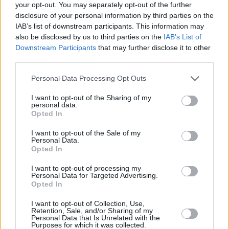
your opt-out. You may separately opt-out of the further
disclosure of your personal information by third parties on the
IAB’s list of downstream participants. This information may
also be disclosed by us to third parties on the
IAB’s List of
Downstream Participants
that may further disclose it to other
third parties.
Personal Data Processing Opt Outs
14 kpl
10 kpl
I want to opt-out of the Sharing of my
8 kpl
7 kpl
personal data.
5 kpl
Opted In
4 kpl
4 kpl
2 kpl
0 kpl
I want to opt-out of the Sale of my
2010
2011
2012
2014
2015
2016
2017
2018
2019
Personal Data.
Opted In
Entä muut kuukaudet? Miten paljon
Neptunissa on satanut...
I want to opt-out of processing my
Personal Data for Targeted Advertising.
Opted In
Tammikuussa
Helmikuussa
Maaliskuussa
I want to opt-out of Collection, Use,
Huhtikuussa
Toukokuussa
Kesäkuussa
Retention, Sale, and/or Sharing of my
Personal Data that Is Unrelated with the
Purposes for which it was collected.
Heinäkuussa
Elokuussa
Syyskuussa