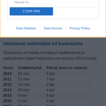
Opted In
Lokakuussa
Marraskuussa
Joulukuussa
CONFIRM
Kiinnostavatko lämpötilat?
Data Deletion
Data Access
Privacy Policy
Katso miten
lämmintä Neptunissa on ollut heinakuussa
viime vuosina.
Heinakuun sademäärä eri kuukausina
Taulukossa on listattu heinakuun sadekertymä ja
sadepäivien määrä Neptunissa eri vuosina 2010-luvulla.
Vuosi
Sadekertymä
Päiviä, jona on satanut
2010
92 mm
8 kpl
2011
51 mm
7 kpl
2012
12 mm
2 kpl
2014
50 mm
4 kpl
2015
6 mm
5 kpl
2016
0 mm
0 kpl