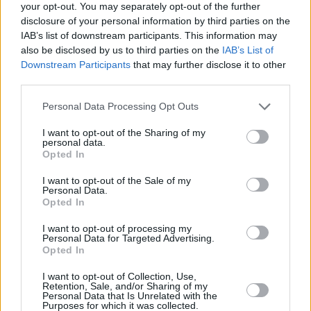
your opt-out. You may separately opt-out of the further
disclosure of your personal information by third parties on the
IAB’s list of downstream participants. This information may
also be disclosed by us to third parties on the
IAB’s List of
Downstream Participants
that may further disclose it to other
third parties.
Personal Data Processing Opt Outs
12 kpl
9 kpl
I want to opt-out of the Sharing of my
8 kpl
8 kpl
7 kpl
7 kpl
personal data.
6 kpl
Opted In
4 kpl
2 kpl
I want to opt-out of the Sale of my
2011
2012
2013
2014
2015
2016
2017
2018
2019
Personal Data.
Opted In
Entä muut kuukaudet? Miten paljon
Neptunissa on satanut...
I want to opt-out of processing my
Personal Data for Targeted Advertising.
Opted In
Tammikuussa
Helmikuussa
Maaliskuussa
I want to opt-out of Collection, Use,
Huhtikuussa
Toukokuussa
Kesäkuussa
Retention, Sale, and/or Sharing of my
Personal Data that Is Unrelated with the
Purposes for which it was collected.
Heinäkuussa
Elokuussa
Syyskuussa