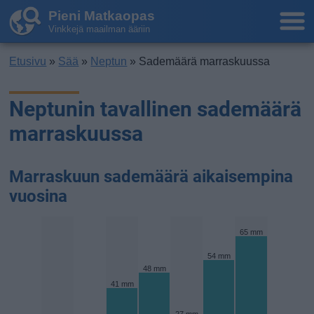
Pieni Matkaopas
Vinkkejä maailman ääriin
Etusivu
»
Sää
»
Neptun
» Sademäärä marraskuussa
Neptunin tavallinen sademäärä
marraskuussa
Marraskuun sademäärä aikaisempina
vuosina
65 mm
54 mm
48 mm
41 mm