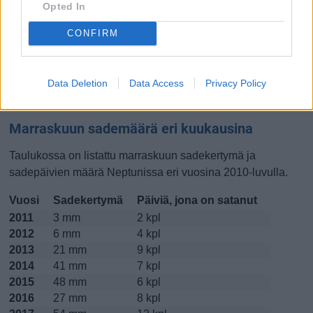
Opted In
Lokakuussa
Marraskuussa
Joulukuussa
CONFIRM
Kiinnostavatko lämpötilat?
Data Deletion
Data Access
Privacy Policy
Katso miten
lämmintä Neptunissa on ollut marraskuussa
viime vuosina.
Marraskuun sademäärä eri kuukausina
Taulukossa on listattu marraskuun sadekertymä ja
sadepäivien määrä Neptunissa eri vuosina 2010-luvulla.
Vuosi
Sadekertymä
Päiviä, jona on satanut
2011
3 mm
2 kpl
2012
6 mm
4 kpl
2013
21 mm
9 kpl
2014
41 mm
7 kpl
2015
48 mm
6 kpl
2016
27 mm
8 kpl