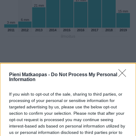
27 mm
21 mm
15 mm
6 mm
3 mm
2011
2012
2013
2014
2015
2016
2017
2018
2019
ilmoitus
Pieni Matkaopas -
Do Not Process My Personal
Information
If you wish to opt-out of the sale, sharing to third parties, or
processing of your personal or sensitive information for
targeted advertising by us, please use the below opt-out
section to confirm your selection. Please note that after your
opt-out request is processed you may continue seeing
Sadepäivien määärä marraskuussa
interest-based ads based on personal information utilized by
us or personal information disclosed to third parties prior to
aikaisempina vuosina