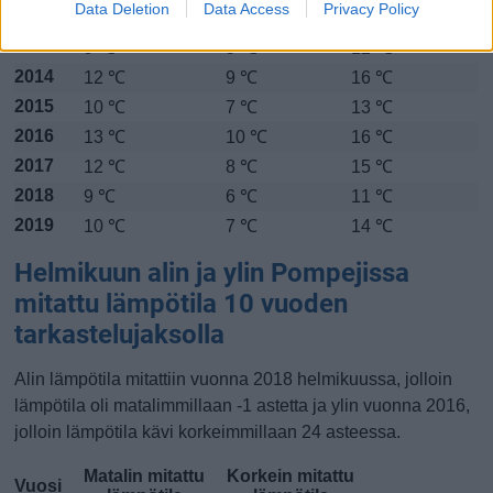
Data Deletion
Data Access
Privacy Policy
2012
7 ℃
4 ℃
10 ℃
2013
9 ℃
5 ℃
12 ℃
2014
12 ℃
9 ℃
16 ℃
2015
10 ℃
7 ℃
13 ℃
2016
13 ℃
10 ℃
16 ℃
2017
12 ℃
8 ℃
15 ℃
2018
9 ℃
6 ℃
11 ℃
2019
10 ℃
7 ℃
14 ℃
Helmikuun alin ja ylin Pompejissa
mitattu lämpötila 10 vuoden
tarkastelujaksolla
Alin lämpötila mitattiin vuonna 2018 helmikuussa, jolloin
lämpötila oli matalimmillaan -1 astetta ja ylin vuonna 2016,
jolloin lämpötila kävi korkeimmillaan 24 asteessa.
Matalin mitattu
Korkein mitattu
Vuosi