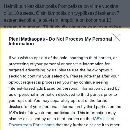
Helmikuun keskilämpötila Pompejissa on viime vuosina
ollut 10 astetta. Öisin lämpötila on tyypillisesti laskenut 7
asteen tienoille, ja päivisin lämpötila on kohonnut 13
asteen tuntumaan. Tällä sivulla olevasta kaaviosta näkee,
miten lämmin sää Pompejissa on keskimäärin ollut
Pieni Matkaopas -
Do Not Process My Personal
helmikuussa viime vuosina ja vaihteluväli, jolla lämpötila
Information
tavallisina päivinä on minäkin vuonna liikkunut.
If you wish to opt-out of the sale, sharing to third parties, or
Hetkellisesti Pompejissa on silti koettu tätäkin kylmempiä ja
processing of your personal or sensitive information for
lämpimämpiä helmikuisia päiviä. Esimerkiksi vuoden 2018
targeted advertising by us, please use the below opt-out
helmikuussa lämpötila käväisi alimmillaan -1 asteessa ja
section to confirm your selection. Please note that after your
toisaalta vuonna 2016 helmikuussa hätyyteltiin eräänä
opt-out request is processed you may continue seeing
poikkeuksellisen lämpimänä päivänä 24 asteen lukemia.
interest-based ads based on personal information utilized by
us or personal information disclosed to third parties prior to
Entä muut kuukaudet? Miten lämmintä
your opt-out. You may separately opt-out of the further
Pompejissa on ollut...
disclosure of your personal information by third parties on the
IAB’s list of downstream participants. This information may
also be disclosed by us to third parties on the
IAB’s List of
Tammikuussa
Helmikuussa
Maaliskuussa
Downstream Participants
that may further disclose it to other