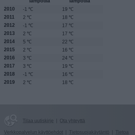
lämpötila
lämpötila
2010
-1 ℃
19 ℃
2011
2 ℃
18 ℃
2012
-1 ℃
17 ℃
2013
2 ℃
17 ℃
2014
5 ℃
22 ℃
2015
2 ℃
16 ℃
2016
3 ℃
24 ℃
2017
3 ℃
19 ℃
2018
-1 ℃
16 ℃
2019
2 ℃
18 ℃
Tilaa uutiskirje
|
Ota yhteyttä
Verkkopalvelun käyttöehdot
|
Tietosuojakäytäntö
|
Tietoa