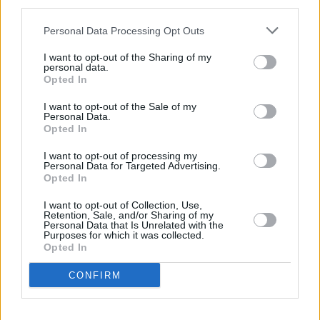
third parties.
Huhtikuussa
Toukokuussa
Kesäkuussa
Personal Data Processing Opt Outs
Heinäkuussa
Elokuussa
Syyskuussa
I want to opt-out of the Sharing of my
Lokakuussa
Marraskuussa
Joulukuussa
personal data.
Opted In
Kiinnostavatko sademäärät?
I want to opt-out of the Sale of my
Personal Data.
Katso miten paljon
Pompejissa on satanut helmikuussa
Opted In
aikaisempina vuosina.
I want to opt-out of processing my
Helmikuun keskilämpötila Pompejissa
Personal Data for Targeted Advertising.
Opted In
10 vuoden tarkastelujaksolla
I want to opt-out of Collection, Use,
Retention, Sale, and/or Sharing of my
Mikä on Pompejin tavanomainen lämpötila helmikuussa.
Personal Data that Is Unrelated with the
Purposes for which it was collected.
Opted In
Alin
Ylin
Vuorokauden
Vuosi
lämpötila
lämpötila
keskilämpötila
keskimäärin
keskimäärin
CONFIRM
2010
10 ℃
7 ℃
13 ℃
2011
10 ℃
7 ℃
13 ℃