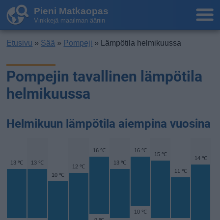
Pieni Matkaopas
Vinkkejä maailman ääriin
Etusivu
»
Sää
»
Pompeji
» Lämpötila helmikuussa
Pompejin tavallinen lämpötila
helmikuussa
Helmikuun lämpötila aiempina vuosina
16 ℃
16 ℃
15 ℃
14 ℃
13 ℃
13 ℃
13 ℃
12 ℃
11 ℃
10 ℃
10 ℃