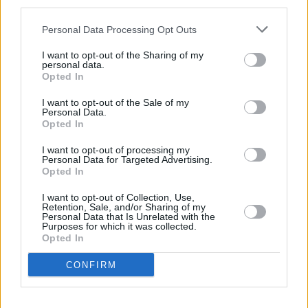
third parties.
Huhtikuussa
Toukokuussa
Kesäkuussa
Personal Data Processing Opt Outs
Heinäkuussa
Elokuussa
Syyskuussa
I want to opt-out of the Sharing of my
Lokakuussa
Marraskuussa
Joulukuussa
personal data.
Opted In
Kiinnostavatko sademäärät?
I want to opt-out of the Sale of my
Personal Data.
Katso miten paljon
Pompejissa on satanut kesäkuussa
Opted In
aikaisempina vuosina.
I want to opt-out of processing my
Kesäkuun keskilämpötila Pompejissa
Personal Data for Targeted Advertising.
Opted In
10 vuoden tarkastelujaksolla
I want to opt-out of Collection, Use,
Retention, Sale, and/or Sharing of my
Mikä on Pompejin tavanomainen lämpötila kesäkuussa.
Personal Data that Is Unrelated with the
Purposes for which it was collected.
Opted In
Alin
Ylin
Vuorokauden
Vuosi
lämpötila
lämpötila
keskilämpötila
keskimäärin
keskimäärin
CONFIRM
2010
22 ℃
18 ℃
26 ℃
2011
23 ℃
20 ℃
27 ℃