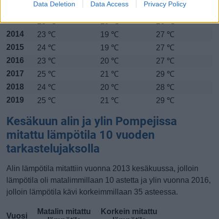
Data Deletion
Data Access
Privacy Policy
2012
24 ℃
20 ℃
28 ℃
2013
23 ℃
19 ℃
26 ℃
2014
23 ℃
19 ℃
27 ℃
2015
24 ℃
19 ℃
27 ℃
2016
23 ℃
20 ℃
27 ℃
2017
25 ℃
21 ℃
29 ℃
2018
24 ℃
20 ℃
28 ℃
2019
25 ℃
21 ℃
29 ℃
Kesäkuun alin ja ylin Pompejissa
mitattu lämpötila 10 vuoden
tarkastelujaksolla
Alin lämpötila mitattiin vuonna 2013 kesäkuussa, jolloin
lämpötila oli matalimmillaan 10 astetta ja ylin vuonna 2016,
jolloin lämpötila kävi korkeimmillaan 35 asteessa.
Matalin mitattu
Korkein mitattu
Vuosi