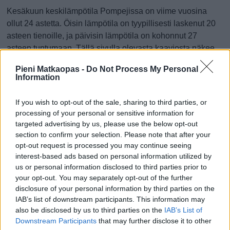
Kesäkuun keskilämpötila Pompejissa on viime vuosina
ollut 24 astetta. Öisin lämpötila on tyypillisesti laskenut 20
asteen tienoille, ja päivisin lämpötila on kohonnut 27
asteen tuntumaan. Tällä sivulla olevasta kaaviosta näkee,
miten lämmin sää Pompejissa on keskimäärin ollut
Pieni Matkaopas -
Do Not Process My Personal
kesäkuussa viime vuosina ja vaihteluväli, jolla lämpötila
Information
tavallisina päivinä on minäkin vuonna liikkunut.
If you wish to opt-out of the sale, sharing to third parties, or
Hetkellisesti Pompejissa on silti koettu tätäkin kylmempiä ja
processing of your personal or sensitive information for
lämpimämpiä kesäkuisia päiviä. Esimerkiksi vuoden 2013
targeted advertising by us, please use the below opt-out
kesäkuussa lämpötila käväisi alimmillaan 10 asteessa ja
section to confirm your selection. Please note that after your
toisaalta vuonna 2016 kesäkuussa hätyyteltiin eräänä
opt-out request is processed you may continue seeing
poikkeuksellisen lämpimänä päivänä 35 asteen lukemia.
interest-based ads based on personal information utilized by
us or personal information disclosed to third parties prior to
Entä muut kuukaudet? Miten lämmintä
your opt-out. You may separately opt-out of the further
Pompejissa on ollut...
disclosure of your personal information by third parties on the
IAB’s list of downstream participants. This information may
also be disclosed by us to third parties on the
IAB’s List of
Tammikuussa
Helmikuussa
Maaliskuussa
Downstream Participants
that may further disclose it to other