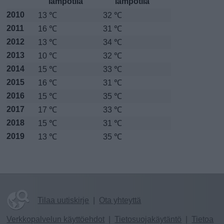
lämpötila
lämpötila
2010
13 ℃
32 ℃
2011
16 ℃
31 ℃
2012
13 ℃
34 ℃
2013
10 ℃
32 ℃
2014
15 ℃
33 ℃
2015
16 ℃
31 ℃
2016
15 ℃
35 ℃
2017
17 ℃
33 ℃
2018
15 ℃
31 ℃
2019
13 ℃
35 ℃
Tilaa uutiskirje
|
Ota yhteyttä
Verkkopalvelun käyttöehdot
|
Tietosuojakäytäntö
|
Tietoa