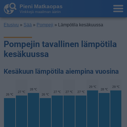
Pieni Matkaopas
Vinkkejä maailman ääriin
Etusivu
»
Sää
»
Pompeji
» Lämpötila kesäkuussa
Pompejin tavallinen lämpötila
kesäkuussa
Kesäkuun lämpötila aiempina vuosina
29 ℃
29 ℃
28 ℃
28 ℃
27 ℃
27 ℃
27 ℃
27 ℃
26 ℃
26 ℃