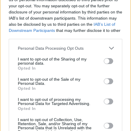
your opt-out. You may separately opt-out of the further
disclosure of your personal information by third parties on the
IAB’s list of downstream participants. This information may
also be disclosed by us to third parties on the
IAB’s List of
Downstream Participants
that may further disclose it to other
third parties.
14 kpl
13 kpl
Personal Data Processing Opt Outs
11 kpl
11 kpl
9 kpl
I want to opt-out of the Sharing of my
7 kpl
7 kpl
personal data.
3 kpl
Opted In
2 kpl
1 kpl
2010
2011
2012
2013
2014
2015
2016
2017
2018
2019
I want to opt-out of the Sale of my
Personal Data.
Entä muut kuukaudet? Miten paljon
Opted In
Pompejissa on satanut...
I want to opt-out of processing my
Personal Data for Targeted Advertising.
Tammikuussa
Helmikuussa
Maaliskuussa
Opted In
Huhtikuussa
Toukokuussa
Kesäkuussa
I want to opt-out of Collection, Use,
Retention, Sale, and/or Sharing of my
Personal Data that Is Unrelated with the
Heinäkuussa
Elokuussa
Syyskuussa