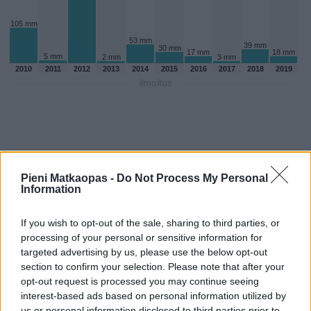
105 mm
53 mm
39 mm
30 mm
17 mm
18 mm
5 mm
2 mm
3 mm
2010
2011
2012
2013
2014
2015
2016
2017
2018
2019
ilmoitus
Pieni Matkaopas -
Do Not Process My Personal
Information
If you wish to opt-out of the sale, sharing to third parties, or
processing of your personal or sensitive information for
targeted advertising by us, please use the below opt-out
section to confirm your selection. Please note that after your
opt-out request is processed you may continue seeing
Sadepäivien määärä kesakuussa
interest-based ads based on personal information utilized by
aikaisempina vuosina
us or personal information disclosed to third parties prior to