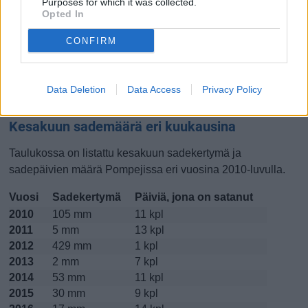
Purposes for which it was collected.
Opted In
Lokakuussa
Marraskuussa
Joulukuussa
CONFIRM
Kiinnostavatko lämpötilat?
Katso miten
lämmintä Pompejissa on ollut kesakuussa
Data Deletion
Data Access
Privacy Policy
viime vuosina.
Kesakuun sademäärä eri kuukausina
Taulukossa on listattu kesakuun sadekertymä ja
sadepäivien määrä Pompejissa eri vuosina 2010-luvulla.
Vuosi
Sadekertymä
Päiviä, jona on satanut
2010
105 mm
11 kpl
2011
5 mm
13 kpl
2012
429 mm
1 kpl
2013
2 mm
7 kpl
2014
53 mm
11 kpl
2015
30 mm
9 kpl