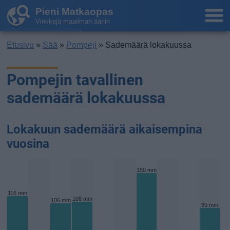
Pieni Matkaopas
Vinkkejä maailman ääriin
Etusivu
»
Sää
»
Pompeji
» Sademäärä lokakuussa
Pompejin tavallinen
sademäärä lokakuussa
Lokakuun sademäärä aikaisempina
vuosina
150 mm
116 mm
108 mm
106 mm
99 mm