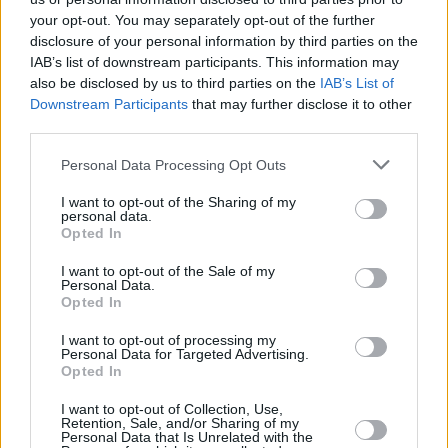
your opt-out. You may separately opt-out of the further
disclosure of your personal information by third parties on the
IAB’s list of downstream participants. This information may
also be disclosed by us to third parties on the
IAB’s List of
Downstream Participants
that may further disclose it to other
third parties.
16 kpl
14 kpl
14 kpl
Personal Data Processing Opt Outs
10 kpl
I want to opt-out of the Sharing of my
7 kpl
7 kpl
6 kpl
personal data.
4 kpl
Opted In
2 kpl
0 kpl
2010
2011
2012
2013
2014
2015
2016
2017
2018
2019
I want to opt-out of the Sale of my
Personal Data.
Entä muut kuukaudet? Miten paljon
Opted In
Pompejissa on satanut...
I want to opt-out of processing my
Personal Data for Targeted Advertising.
Tammikuussa
Helmikuussa
Maaliskuussa
Opted In
Huhtikuussa
Toukokuussa
Kesäkuussa
I want to opt-out of Collection, Use,
Retention, Sale, and/or Sharing of my
Personal Data that Is Unrelated with the
Heinäkuussa
Elokuussa
Syyskuussa