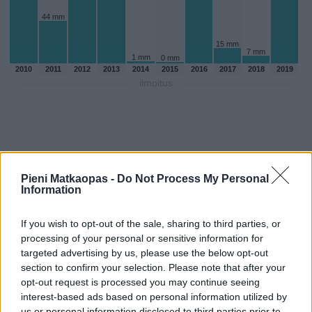
44 mm
15 mm
7 mm
1 mm
0 mm
2010
2011
2012
2013
2014
2015
2016
2017
2018
2019
ilmoitus
Pieni Matkaopas -
Do Not Process My Personal
Information
If you wish to opt-out of the sale, sharing to third parties, or
processing of your personal or sensitive information for
targeted advertising by us, please use the below opt-out
section to confirm your selection. Please note that after your
opt-out request is processed you may continue seeing
Sadepäivien määärä lokakuussa
interest-based ads based on personal information utilized by
aikaisempina vuosina
us or personal information disclosed to third parties prior to