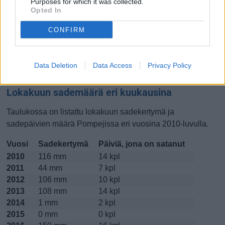
Purposes for which it was collected.
Opted In
Lokakuussa
Marraskuussa
Joulukuussa
CONFIRM
Kiinnostavatko lämpötilat?
Katso miten
lämmintä Pompejissa on ollut lokakuussa
Data Deletion
Data Access
Privacy Policy
viime vuosina.
Lokakuun sademäärä eri kuukausina
Taulukossa on listattu lokakuun sadekertymä ja
sadepäivien määrä Pompejissa eri vuosina 2010-luvulla.
Vuosi
Sadekertymä
Päiviä, jona on satanut
2010
116 mm
14 kpl
2011
44 mm
7 kpl
2012
106 mm
10 kpl
2013
108 mm
14 kpl
2014
1 mm
2 kpl
2015
0 mm
0 kpl