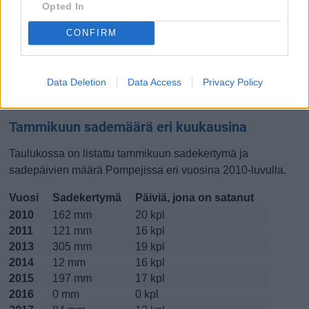
Opted In
Lokakuussa
Marraskuussa
Joulukuussa
CONFIRM
Kiinnostavatko lämpötilat?
Data Deletion
Data Access
Privacy Policy
Katso miten
lämmintä Pompejissa on ollut tammikuussa
viime vuosina.
Tammikuun sademäärä eri kuukausina
Taulukossa on listattu tammikuun sadekertymä ja
sadepäivien määrä Pompejissa eri vuosina 2010-luvulla.
Vuosi
Sadekertymä
Päiviä, jona on satanut
2010
162 mm
20 kpl
2011
121 mm
16 kpl
2013
305 mm
19 kpl
2014
12 mm
16 kpl
2015
197 mm
17 kpl
2016
0 mm
0 kpl