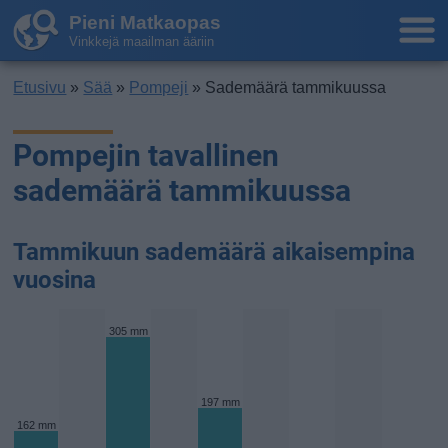
Pieni Matkaopas
Vinkkejä maailman ääriin
Etusivu
»
Sää
»
Pompeji
» Sademäärä tammikuussa
Pompejin tavallinen
sademäärä tammikuussa
Tammikuun sademäärä aikaisempina
vuosina
305 mm
197 mm
162 mm