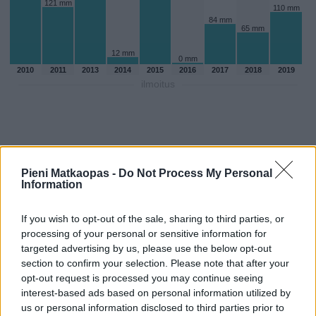
121 mm
110 mm
84 mm
65 mm
12 mm
0 mm
2010
2011
2013
2014
2015
2016
2017
2018
2019
ilmoitus
Pieni Matkaopas -
Do Not Process My Personal
Information
If you wish to opt-out of the sale, sharing to third parties, or
processing of your personal or sensitive information for
targeted advertising by us, please use the below opt-out
section to confirm your selection. Please note that after your
opt-out request is processed you may continue seeing
Sadepäivien määärä tammikuussa
interest-based ads based on personal information utilized by
us or personal information disclosed to third parties prior to
aikaisempina vuosina