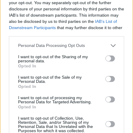
your opt-out. You may separately opt-out of the further
disclosure of your personal information by third parties on the
IAB’s list of downstream participants. This information may
also be disclosed by us to third parties on the
IAB’s List of
Downstream Participants
that may further disclose it to other
third parties.
20 kpl
19 kpl
17 kpl
16 kpl
16 kpl
16 kpl
Personal Data Processing Opt Outs
12 kpl
I want to opt-out of the Sharing of my
7 kpl
personal data.
Opted In
0 kpl
I want to opt-out of the Sale of my
2010
2011
2013
2014
2015
2016
2017
2018
2019
Personal Data.
Opted In
Entä muut kuukaudet? Miten paljon
Pompejissa on satanut...
I want to opt-out of processing my
Personal Data for Targeted Advertising.
Opted In
Tammikuussa
Helmikuussa
Maaliskuussa
I want to opt-out of Collection, Use,
Huhtikuussa
Toukokuussa
Kesäkuussa
Retention, Sale, and/or Sharing of my
Personal Data that Is Unrelated with the
Purposes for which it was collected.
Heinäkuussa
Elokuussa
Syyskuussa