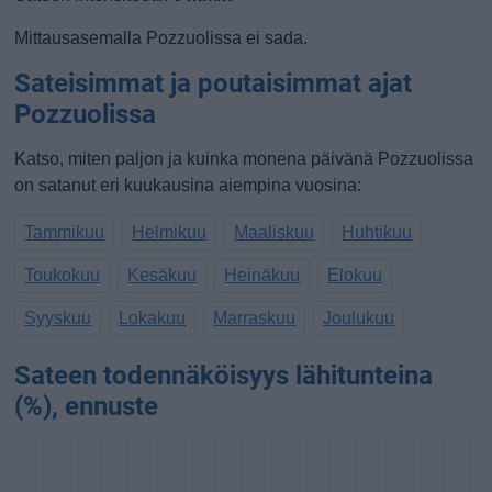
Mittausasemalla Pozzuolissa ei sada.
Sateisimmat ja poutaisimmat ajat
Pozzuolissa
Katso, miten paljon ja kuinka monena päivänä Pozzuolissa
on satanut eri kuukausina aiempina vuosina:
Tammikuu
Helmikuu
Maaliskuu
Huhtikuu
Toukokuu
Kesäkuu
Heinäkuu
Elokuu
Syyskuu
Lokakuu
Marraskuu
Joulukuu
Sateen todennäköisyys lähitunteina
(%), ennuste