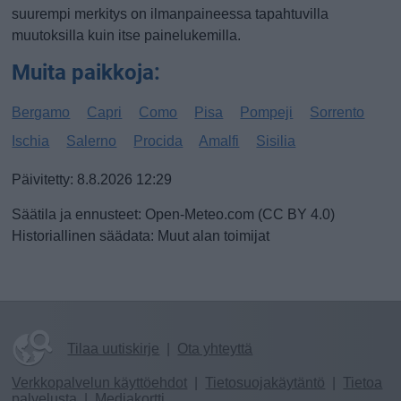
suurempi merkitys on ilmanpaineessa tapahtuvilla
muutoksilla kuin itse painelukemilla.
Muita paikkoja:
Bergamo
Capri
Como
Pisa
Pompeji
Sorrento
Ischia
Salerno
Procida
Amalfi
Sisilia
Päivitetty: 8.8.2026 12:29
Säätila ja ennusteet: Open-Meteo.com (CC BY 4.0)
Historiallinen säädata: Muut alan toimijat
Tilaa uutiskirje
|
Ota yhteyttä
Verkkopalvelun käyttöehdot
|
Tietosuojakäytäntö
|
Tietoa
palvelusta
|
Mediakortti