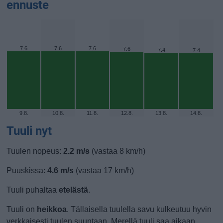
ennuste
7.6
7.6
7.6
7.6
7.4
7.4
9.8.
10.8.
11.8.
12.8.
13.8.
14.8.
Tuuli nyt
Tuulen nopeus:
2.2 m/s
(vastaa 8 km/h)
Puuskissa:
4.6 m/s
(vastaa 17 km/h)
Tuuli puhaltaa
etelästä
.
Tuuli on
heikkoa
. Tällaisella tuulella savu kulkeutuu hyvin
verkkaisesti tuulen suuntaan. Merellä tuuli saa aikaan