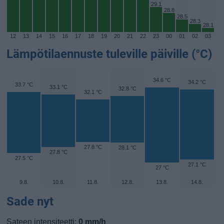
29.1
28.8
28.5
28.3
28.1
12
13
14
15
16
17
18
19
20
21
22
23
00
01
02
03
Lämpötilaennuste tuleville päiville (°C)
34.6 °C
34.2 °C
33.7 °C
33.1 °C
32.8 °C
32.1 °C
27.8 °C
28.1 °C
27.8 °C
27.5 °C
27.1 °C
27 °C
9.8.
10.8.
11.8.
12.8.
13.8.
14.8.
Sade nyt
Sateen intensiteetti:
0 mm/h