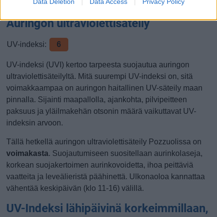
Data Deletion
Data Access
Privacy Policy
vuorokauden keskilämpötilan ollessa 11 astetta.
Auringon ultraviolettisäteily
UV-indeksi:
6
UV-indeksi (UVI) kertoo tarpeesta suojautua auringon
ultraviolettisäteilyltä. Mitä suurempi UV-indeksi on, sitä
voimakkaampaa on auringon haitallinen UV-säteily maan
pinnalla. Sijainti maapallolla, ajankohta, pilvipeitteen
paksuus ja yläilmakehän otsonin määrä vaikuttavat UV-
indeksin arvoon.
Tällä hetkellä auringon ultraviolettisäteily Pozzuolissa on
voimakasta
. Suojautumiseen suositellaan aurinkolaseja,
korkean suojakertoimen aurinkovoidetta, ihoa peittäviä
vaatteita ja leveälieristä päähinettä. Ulkonaoloa kannattaa
vähentää keskipäivän (klo 11-16) välillä.
UV-Indeksi lähipäivinä korkeimmillaan,