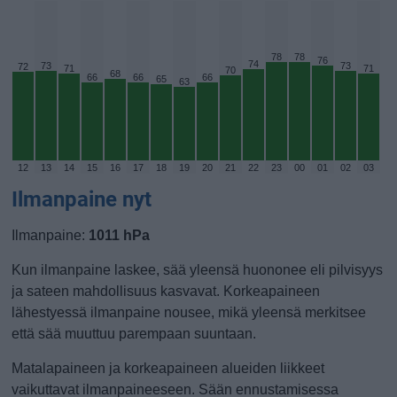
78
78
76
74
73
73
72
71
71
70
68
66
66
66
65
63
12
13
14
15
16
17
18
19
20
21
22
23
00
01
02
03
Ilmanpaine nyt
Ilmanpaine:
1011 hPa
Kun ilmanpaine laskee, sää yleensä huononee eli pilvisyys
ja sateen mahdollisuus kasvavat. Korkeapaineen
lähestyessä ilmanpaine nousee, mikä yleensä merkitsee
että sää muuttuu parempaan suuntaan.
Matalapaineen ja korkeapaineen alueiden liikkeet
vaikuttavat ilmanpaineeseen. Sään ennustamisessa