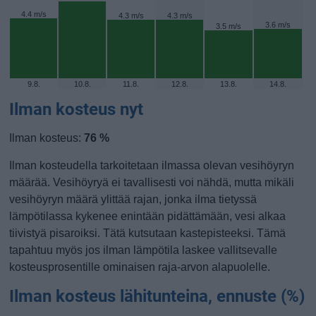
4.4 m/s
4.3 m/s
4.3 m/s
3.6 m/s
3.5 m/s
9.8.
10.8.
11.8.
12.8.
13.8.
14.8.
Ilman kosteus nyt
Ilman kosteus:
76 %
Ilman kosteudella tarkoitetaan ilmassa olevan vesihöyryn
määrää. Vesihöyryä ei tavallisesti voi nähdä, mutta mikäli
vesihöyryn määrä ylittää rajan, jonka ilma tietyssä
lämpötilassa kykenee enintään pidättämään, vesi alkaa
tiivistyä pisaroiksi. Tätä kutsutaan kastepisteeksi. Tämä
tapahtuu myös jos ilman lämpötila laskee vallitsevalle
kosteusprosentille ominaisen raja-arvon alapuolelle.
Ilman kosteus lähitunteina, ennuste (%)