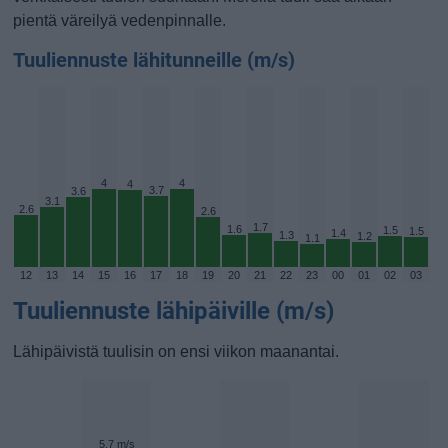
pientä väreilyä vedenpinnalle.
Tuuliennuste lähitunneille (m/s)
4
4
4
3.7
3.6
3.1
2.6
2.6
1.7
1.6
1.5
1.5
1.4
1.3
1.2
1.1
12
13
14
15
16
17
18
19
20
21
22
23
00
01
02
03
Tuuliennuste lähipäiville (m/s)
Lähipäivistä tuulisin on ensi viikon maanantai.
5.7 m/s