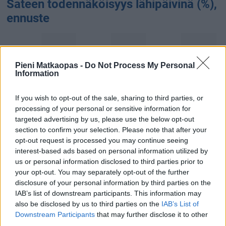
Sateen todennäköisyys lähipäivinä (%),
ennuste
Pieni Matkaopas -
Do Not Process My Personal
Information
If you wish to opt-out of the sale, sharing to third parties, or
processing of your personal or sensitive information for
4 %
targeted advertising by us, please use the below opt-out
0 %
0 %
0 %
0 %
0 %
9.8.
10.8.
11.8.
12.8.
13.8.
14.8.
section to confirm your selection. Please note that after your
opt-out request is processed you may continue seeing
Sateen määrä (kertymä) lähipäivinä
interest-based ads based on personal information utilized by
(mm), ennuste
us or personal information disclosed to third parties prior to
your opt-out. You may separately opt-out of the further
disclosure of your personal information by third parties on the
IAB’s list of downstream participants. This information may
also be disclosed by us to third parties on the
IAB’s List of
Downstream Participants
that may further disclose it to other
third parties.