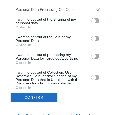
Personal Data Processing Opt Outs
0 mm
0 mm
0 mm
0 mm
0 mm
0 mm
I want to opt-out of the Sharing of my
9.8.
10.8.
11.8.
12.8.
13.8.
14.8.
personal data.
Opted In
Parhaat matkustusajat
I want to opt-out of the Sale of my
Personal Data.
Milloin Pozzuoliin kannattaa säiden puolesta matkustaa?
Opted In
Aiempina vuosina Pozzuolin lämpimimmät neljä kuukautta
I want to opt-out of processing my
keskimäärin (alkaen lämpimimmästä) ovat olleet elokuu,
Personal Data for Targeted Advertising.
Opted In
heinäkuu, kesäkuu ja syyskuu. Näiden kuukausien aikana
lämpötila on tavanomaisesti pysytellyt 19 asteen ja 30
I want to opt-out of Collection, Use,
asteen välillä vuorokauden keskilämpötilan ollessa 25
Retention, Sale, and/or Sharing of my
Personal Data that Is Unrelated with the
astetta.
Purposes for which it was collected.
Opted In
Aiempina vuosina kylmimmät neljä kuukautta (alkaen
CONFIRM
kylmimmästä) ovat olleet tammikuu, helmikuu, joulukuu ja
maaliskuu. Näiden kuukausien aikana lämpötila on
vaihdellut tavanomaisesti 6 asteen ja 16 asteen välillä