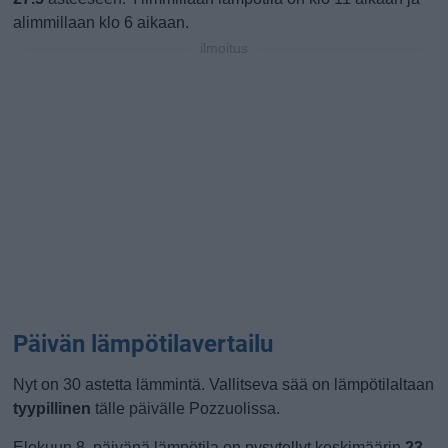
alimmillaan klo 6 aikaan.
ilmoitus
Päivän lämpötilavertailu
Nyt on 30 astetta lämmintä. Vallitseva sää on lämpötilaltaan
tyypillinen
tälle päivälle Pozzuolissa.
Elokuun 8. päivänä lämpötila on pysytellyt keskimäärin
23