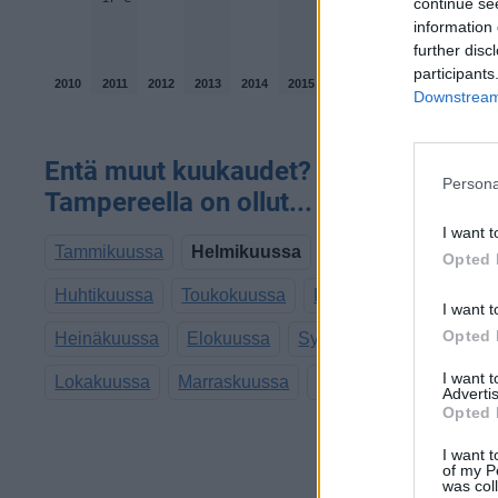
continue se
information 
further disc
participants
2010
2011
2012
2013
2014
2015
2016
2017
2018
2019
Downstream 
Entä muut kuukaudet? Miten lämmint
Persona
Tampereella on ollut...
I want t
Tammikuussa
Helmikuussa
Maaliskuussa
Opted 
Huhtikuussa
Toukokuussa
Kesäkuussa
I want t
Opted 
Heinäkuussa
Elokuussa
Syyskuussa
I want 
Lokakuussa
Marraskuussa
Joulukuussa
Advertis
Opted 
I want t
of my P
was col