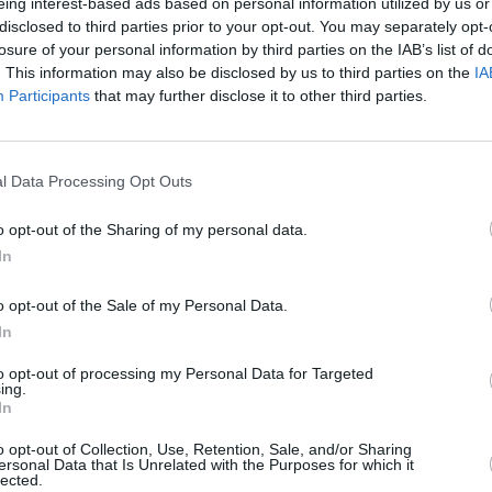
eing interest-based ads based on personal information utilized by us or
j
disclosed to third parties prior to your opt-out. You may separately opt-
2
losure of your personal information by third parties on the IAB’s list of
a
. This information may also be disclosed by us to third parties on the
IA
Participants
that may further disclose it to other third parties.
e
l
ä
Helmikuun keskilämpötila Tampereella
H
l Data Processing Opt Outs
10 vuoden tarkastelujaksolla
m
t
o opt-out of the Sharing of my personal data.
Mikä on Tampereen tavanomainen lämpötila helmikuussa.
In
A
Alin
Ylin
Vuorokauden
l
o opt-out of the Sale of my Personal Data.
Vuosi
lämpötila
lämpötila
keskilämpötila
keskimäärin
keskimäärin
2
In
2010
-10 ℃
-13 ℃
-8 ℃
to opt-out of processing my Personal Data for Targeted
V
2011
-13 ℃
-17 ℃
-8 ℃
ing.
In
2012
-9 ℃
-13 ℃
-6 ℃
2
2013
-3 ℃
-5 ℃
-2 ℃
o opt-out of Collection, Use, Retention, Sale, and/or Sharing
2
ersonal Data that Is Unrelated with the Purposes for which it
2014
-1 ℃
-2 ℃
1 ℃
lected.
2