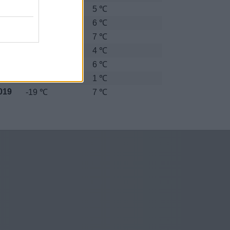
013
-11 ℃
5 ℃
014
-9 ℃
6 ℃
015
-16 ℃
7 ℃
016
-13 ℃
4 ℃
017
-20 ℃
6 ℃
018
-25 ℃
1 ℃
019
-19 ℃
7 ℃