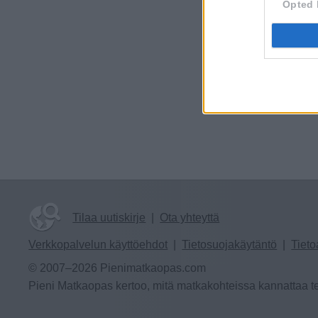
Opted 
Tilaa uutiskirje
|
Ota yhteyttä
Verkkopalvelun käyttöehdot
|
Tietosuojakäytäntö
|
Tieto
© 2007–2026 Pienimatkaopas.com
Pieni Matkaopas kertoo, mitä matkakohteissa kannattaa te