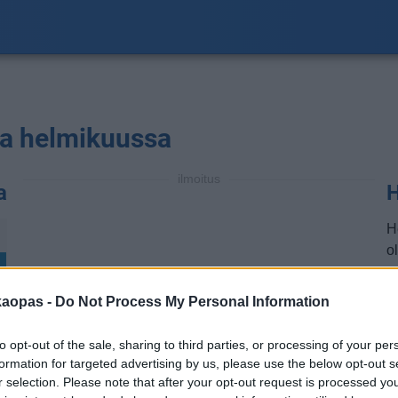
la helmikuussa
ilmoitus
a
H
H
ol
a
t
kaopas -
Do Not Process My Personal Information
l
vi
to opt-out of the sale, sharing to third parties, or processing of your per
p
formation for targeted advertising by us, please use the below opt-out s
r selection. Please note that after your opt-out request is processed y
H