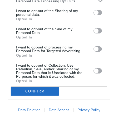
Personal Data Processing Opt Outs
Huhtikuussa
Toukokuussa
Kesäkuussa
I want to opt-out of the Sharing of my
personal data.
Heinäkuussa
Elokuussa
Syyskuussa
Opted In
Lokakuussa
Marraskuussa
Joulukuussa
I want to opt-out of the Sale of my
Personal Data.
Opted In
Joulukuun keskilämpötila Tampereella
I want to opt-out of processing my
10 vuoden tarkastelujaksolla
Personal Data for Targeted Advertising.
Opted In
Mikä on Tampereen tavanomainen lämpötila joulukuussa.
I want to opt-out of Collection, Use,
Retention, Sale, and/or Sharing of my
Alin
Ylin
Personal Data that Is Unrelated with the
Vuorokauden
Vuosi
lämpötila
lämpötila
Purposes for which it was collected.
keskilämpötila
keskimäärin
keskimäärin
Opted In
2010
-12 ℃
-15 ℃
-9 ℃
CONFIRM
2011
1 ℃
-1 ℃
2 ℃
2012
-9 ℃
-11 ℃
-7 ℃
2013
0 ℃
-2 ℃
2 ℃
Data Deletion
Data Access
Privacy Policy
2014
-2 ℃
-5 ℃
0 ℃