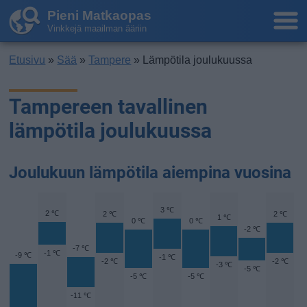
Pieni Matkaopas
Vinkkejä maailman ääriin
Etusivu
»
Sää
»
Tampere
» Lämpötila joulukuussa
Tampereen tavallinen
lämpötila joulukuussa
Joulukuun lämpötila aiempina vuosina
3 ℃
2 ℃
2 ℃
2 ℃
1 ℃
0 ℃
0 ℃
-2 ℃
-7 ℃
-1 ℃
-9 ℃
-1 ℃
-2 ℃
-2 ℃
-3 ℃
-5 ℃
-5 ℃
-5 ℃
-11 ℃