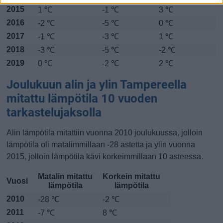
2015
1 ℃
-1 ℃
3 ℃
2016
-2 ℃
-5 ℃
0 ℃
2017
-1 ℃
-3 ℃
1 ℃
2018
-3 ℃
-5 ℃
-2 ℃
2019
0 ℃
-2 ℃
2 ℃
Joulukuun alin ja ylin Tampereella
mitattu lämpötila 10 vuoden
tarkastelujaksolla
Alin lämpötila mitattiin vuonna 2010 joulukuussa, jolloin
lämpötila oli matalimmillaan -28 astetta ja ylin vuonna
2015, jolloin lämpötila kävi korkeimmillaan 10 asteessa.
Matalin mitattu
Korkein mitattu
Vuosi
lämpötila
lämpötila
2010
-28 ℃
-2 ℃
2011
-7 ℃
8 ℃