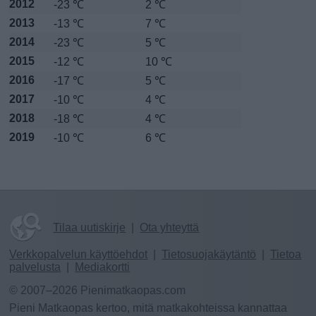
2012
-23 ℃
2 ℃
2013
-13 ℃
7 ℃
2014
-23 ℃
5 ℃
2015
-12 ℃
10 ℃
2016
-17 ℃
5 ℃
2017
-10 ℃
4 ℃
2018
-18 ℃
4 ℃
2019
-10 ℃
6 ℃
Tilaa uutiskirje
|
Ota yhteyttä
Verkkopalvelun käyttöehdot
|
Tietosuojakäytäntö
|
Tietoa
palvelusta
|
Mediakortti
© 2007–2026 Pienimatkaopas.com
Pieni Matkaopas kertoo, mitä matkakohteissa kannattaa