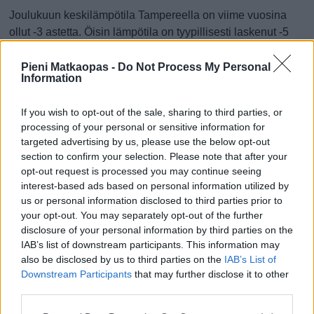
Joulukuun keskilämpötila Tampereella on viime vuosina
ollut -3 astetta. Öisin lämpötila on tyypillisesti laskenut -5
asteen tienoille, ja päivisin lämpötila on kohonnut -1 asteen
tuntumaan. Tällä sivulla olevasta kaaviosta näkee, miten
Pieni Matkaopas -
Do Not Process My Personal
Information
lämmin sää Tampereella on keskimäärin ollut joulukuussa
viime vuosina ja vaihteluväli, jolla lämpötila tavallisina
If you wish to opt-out of the sale, sharing to third parties, or
päivinä on minäkin vuonna liikkunut.
processing of your personal or sensitive information for
targeted advertising by us, please use the below opt-out
Hetkellisesti Tampereella on silti koettu tätäkin kylmempiä
section to confirm your selection. Please note that after your
ja lämpimämpiä joulukuisia päiviä. Esimerkiksi vuoden
opt-out request is processed you may continue seeing
2010 joulukuussa lämpötila käväisi alimmillaan -28
interest-based ads based on personal information utilized by
asteessa ja toisaalta vuonna 2015 joulukuussa hätyyteltiin
us or personal information disclosed to third parties prior to
eräänä poikkeuksellisen lämpimänä päivänä 10 asteen
your opt-out. You may separately opt-out of the further
lukemia.
disclosure of your personal information by third parties on the
IAB’s list of downstream participants. This information may
Entä muut kuukaudet? Miten lämmintä
also be disclosed by us to third parties on the
IAB’s List of
Tampereella on ollut...
Downstream Participants
that may further disclose it to other
third parties.
Tammikuussa
Helmikuussa
Maaliskuussa