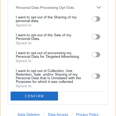
Huhtikuussa
Toukokuussa
Kesäkuussa
Personal Data Processing Opt Outs
Heinäkuussa
Elokuussa
Syyskuussa
I want to opt-out of the Sharing of my
personal data.
Lokakuussa
Marraskuussa
Joulukuussa
Opted In
Kiinnostavatko sademäärät?
I want to opt-out of the Sale of my
Personal Data.
Opted In
Katso miten paljon
Tangerissa on satanut elokuussa
aikaisempina vuosina.
I want to opt-out of processing my
Personal Data for Targeted Advertising.
Elokuun keskilämpötila Tangerissa 10
Opted In
vuoden tarkastelujaksolla
I want to opt-out of Collection, Use,
Retention, Sale, and/or Sharing of my
Personal Data that Is Unrelated with the
Mikä on Tangerin tavanomainen lämpötila elokuussa.
Purposes for which it was collected.
Opted In
Alin
Ylin
Vuorokauden
Vuosi
lämpötila
lämpötila
CONFIRM
keskilämpötila
keskimäärin
keskimäärin
2010
27 ℃
23 ℃
31 ℃
2011
24 ℃
21 ℃
28 ℃
Data Deletion
Data Access
Privacy Policy