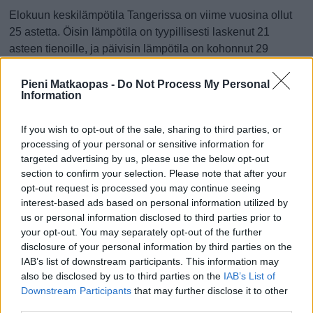
Elokuun keskilämpötila Tangerissa on viime vuosina ollut
25 astetta. Öisin lämpötila on tyypillisesti laskenut 21
asteen tienoille, ja päivisin lämpötila on kohonnut 29
asteen tuntumaan. Tällä sivulla olevasta kaaviosta näkee,
miten lämmin sää Tangerissa on keskimäärin ollut
Pieni Matkaopas -
Do Not Process My Personal
Information
elokuussa viime vuosina ja vaihteluväli, jolla lämpötila
tavallisina päivinä on minäkin vuonna liikkunut.
If you wish to opt-out of the sale, sharing to third parties, or
Hetkellisesti Tangerissa on silti koettu tätäkin kylmempiä ja
processing of your personal or sensitive information for
targeted advertising by us, please use the below opt-out
lämpimämpiä elokuisia päiviä. Esimerkiksi vuoden 2019
section to confirm your selection. Please note that after your
elokuussa lämpötila käväisi alimmillaan 15 asteessa ja
opt-out request is processed you may continue seeing
toisaalta vuonna 2017 elokuussa hätyyteltiin eräänä
interest-based ads based on personal information utilized by
poikkeuksellisen lämpimänä päivänä 39 asteen lukemia.
us or personal information disclosed to third parties prior to
your opt-out. You may separately opt-out of the further
Entä muut kuukaudet? Miten lämmintä
disclosure of your personal information by third parties on the
Tangerissa on ollut...
IAB’s list of downstream participants. This information may
also be disclosed by us to third parties on the
IAB’s List of
Tammikuussa
Helmikuussa
Maaliskuussa
Downstream Participants
that may further disclose it to other
third parties.