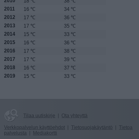
2010
18 ℃
38 ℃
2011
16 ℃
34 ℃
2012
17 ℃
36 ℃
2013
17 ℃
35 ℃
2014
15 ℃
33 ℃
2015
16 ℃
36 ℃
2016
17 ℃
38 ℃
2017
17 ℃
39 ℃
2018
16 ℃
37 ℃
2019
15 ℃
33 ℃
Tilaa uutiskirje
|
Ota yhteyttä
Verkkopalvelun käyttöehdot
|
Tietosuojakäytäntö
|
Tietoa
palvelusta
|
Mediakortti