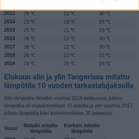
2012
24 ℃
20 ℃
29 ℃
2013
26 ℃
22 ℃
30 ℃
2014
23 ℃
19 ℃
28 ℃
2015
25 ℃
21 ℃
29 ℃
2016
26 ℃
22 ℃
30 ℃
2017
26 ℃
22 ℃
30 ℃
2018
26 ℃
22 ℃
31 ℃
2019
24 ℃
20 ℃
29 ℃
Elokuun alin ja ylin Tangerissa mitattu
lämpötila 10 vuoden tarkastelujaksolla
Alin lämpötila mitattiin vuonna 2019 elokuussa, jolloin
lämpötila oli matalimmillaan 15 astetta ja ylin vuonna 2017,
jolloin lämpötila kävi korkeimmillaan 39 asteessa.
Matalin mitattu
Korkein mitattu
Vuosi
lämpötila
lämpötila