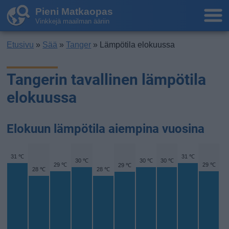
Pieni Matkaopas
Vinkkejä maailman ääriin
Etusivu
»
Sää
»
Tanger
» Lämpötila elokuussa
Tangerin tavallinen lämpötila
elokuussa
Elokuun lämpötila aiempina vuosina
31 ℃
31 ℃
30 ℃
30 ℃
30 ℃
29 ℃
29 ℃
29 ℃
28 ℃
28 ℃