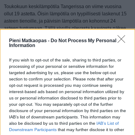
Toukokuun keskilämpötila Tangerissa on viime vuosina
ollut 19 astetta. Öisin lämpötila on tyypillisesti laskenut 15
asteen tienoille, ja päivisin lämpötila on kohonnut 24
asteen tuntumaan. Tällä sivulla olevasta kaaviosta näkee,
miten lämmin sää Tangerissa on keskimäärin ollut
Pieni Matkaopas -
Do Not Process My Personal
toukokuussa viime vuosina ja vaihteluväli, jolla lämpötila
Information
tavallisina päivinä on minäkin vuonna liikkunut.
If you wish to opt-out of the sale, sharing to third parties, or
Hetkellisesti Tangerissa on silti koettu tätäkin kylmempiä ja
processing of your personal or sensitive information for
lämpimämpiä toukokuisia päiviä. Esimerkiksi vuoden 2013
targeted advertising by us, please use the below opt-out
toukokuussa lämpötila käväisi alimmillaan 7 asteessa ja
section to confirm your selection. Please note that after your
toisaalta vuonna 2012 toukokuussa hätyyteltiin eräänä
opt-out request is processed you may continue seeing
poikkeuksellisen lämpimänä päivänä 36 asteen lukemia.
interest-based ads based on personal information utilized by
us or personal information disclosed to third parties prior to
Entä muut kuukaudet? Miten lämmintä
your opt-out. You may separately opt-out of the further
Tangerissa on ollut...
disclosure of your personal information by third parties on the
IAB’s list of downstream participants. This information may
also be disclosed by us to third parties on the
IAB’s List of
Tammikuussa
Helmikuussa
Maaliskuussa
Downstream Participants
that may further disclose it to other