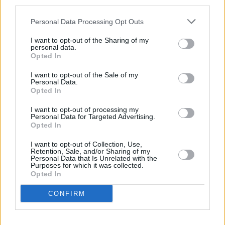
third parties.
Huhtikuussa
Toukokuussa
Kesäkuussa
Personal Data Processing Opt Outs
Heinäkuussa
Elokuussa
Syyskuussa
I want to opt-out of the Sharing of my
Lokakuussa
Marraskuussa
Joulukuussa
personal data.
Opted In
Kiinnostavatko sademäärät?
I want to opt-out of the Sale of my
Personal Data.
Katso miten paljon
Tangerissa on satanut toukokuussa
Opted In
aikaisempina vuosina.
I want to opt-out of processing my
Toukokuun keskilämpötila Tangerissa
Personal Data for Targeted Advertising.
Opted In
10 vuoden tarkastelujaksolla
I want to opt-out of Collection, Use,
Retention, Sale, and/or Sharing of my
Mikä on Tangerin tavanomainen lämpötila toukokuussa.
Personal Data that Is Unrelated with the
Purposes for which it was collected.
Opted In
Alin
Ylin
Vuorokauden
Vuosi
lämpötila
lämpötila
keskilämpötila
keskimäärin
keskimäärin
CONFIRM
2010
19 ℃
15 ℃
22 ℃
2011
20 ℃
16 ℃
25 ℃