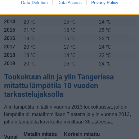
Data Deletion
Data Access
Privacy Policy
2012
20 ℃
15 ℃
25 ℃
2013
17 ℃
13 ℃
22 ℃
2014
20 ℃
15 ℃
24 ℃
2015
21 ℃
16 ℃
25 ℃
2016
18 ℃
15 ℃
22 ℃
2017
20 ℃
17 ℃
24 ℃
2018
18 ℃
14 ℃
22 ℃
2019
20 ℃
16 ℃
24 ℃
Toukokuun alin ja ylin Tangerissa
mitattu lämpötila 10 vuoden
tarkastelujaksolla
Alin lämpötila mitattiin vuonna 2013 toukokuussa, jolloin
lämpötila oli matalimmillaan 7 astetta ja ylin vuonna 2012,
jolloin lämpötila kävi korkeimmillaan 36 asteessa.
Matalin mitattu
Korkein mitattu
Vuosi