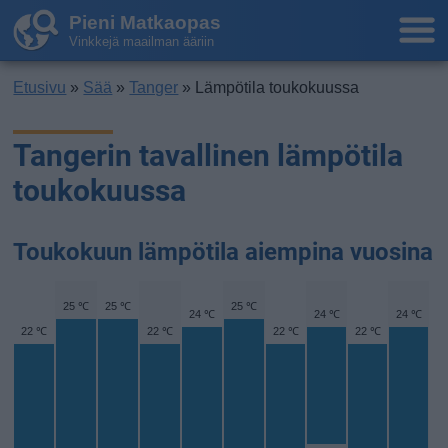
Pieni Matkaopas
Vinkkejä maailman ääriin
Etusivu
»
Sää
»
Tanger
» Lämpötila toukokuussa
Tangerin tavallinen lämpötila
toukokuussa
Toukokuun lämpötila aiempina vuosina
25 ℃
25 ℃
25 ℃
24 ℃
24 ℃
24 ℃
22 ℃
22 ℃
22 ℃
22 ℃