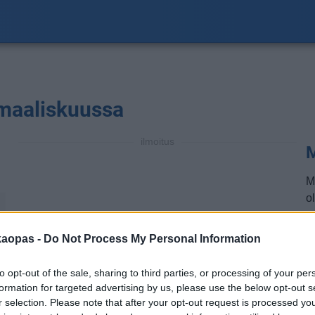
 maaliskuussa
ilmoitus
M
M
ol
a
t
kaopas -
Do Not Process My Personal Information
l
vi
to opt-out of the sale, sharing to third parties, or processing of your per
p
formation for targeted advertising by us, please use the below opt-out s
r selection. Please note that after your opt-out request is processed y
H