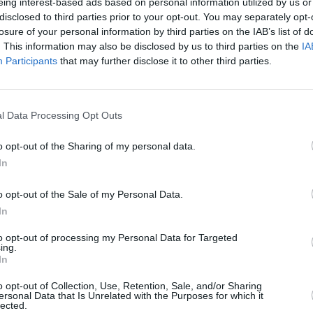
eing interest-based ads based on personal information utilized by us or
l
disclosed to third parties prior to your opt-out. You may separately opt-
2
losure of your personal information by third parties on the IAB’s list of
a
. This information may also be disclosed by us to third parties on the
IA
Participants
that may further disclose it to other third parties.
h
a
ä
Maaliskuun keskilämpötila Torontossa
M
l Data Processing Opt Outs
10 vuoden tarkastelujaksolla
m
t
o opt-out of the Sharing of my personal data.
Mikä on Toronton tavanomainen lämpötila maaliskuussa.
In
A
Alin
Ylin
Vuorokauden
l
o opt-out of the Sale of my Personal Data.
Vuosi
lämpötila
lämpötila
keskilämpötila
keskimäärin
keskimäärin
2
In
2010
5 ℃
3 ℃
8 ℃
to opt-out of processing my Personal Data for Targeted
V
2011
1 ℃
-2 ℃
3 ℃
ing.
In
2012
7 ℃
4 ℃
11 ℃
2
2013
1 ℃
-1 ℃
4 ℃
o opt-out of Collection, Use, Retention, Sale, and/or Sharing
2
ersonal Data that Is Unrelated with the Purposes for which it
2014
-3 ℃
-6 ℃
0 ℃
lected.
2