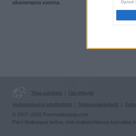
Opted 
aikaisempina vuosina.
Tilaa uutiskirje
|
Ota yhteyttä
Verkkopalvelun käyttöehdot
|
Tietosuojakäytäntö
|
Tieto
© 2007–2026 Pienimatkaopas.com
Pieni Matkaopas kertoo, mitä matkakohteissa kannattaa te