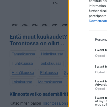
continue se
-6 ℃
information 
further disc
participants
Downstream 
2010
2011
2012
2013
2014
2015
2016
2017
2018
2019
Entä muut kuukaudet? Miten lämmint
Persona
Torontossa on ollut...
I want t
Tammikuussa
Helmikuussa
Maaliskuussa
Opted 
Huhtikuussa
Toukokuussa
Kesäkuussa
I want t
Opted 
Heinäkuussa
Elokuussa
Syyskuussa
I want 
Lokakuussa
Marraskuussa
Joulukuussa
Advertis
Opted 
Kiinnostavatko sademäärät?
I want t
of my P
Katso miten paljon
Torontossa on satanut maaliskuussa
was col