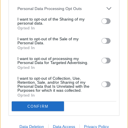
Personal Data Processing Opt Outs
Huhtikuussa
Toukokuussa
Kesäkuussa
I want to opt-out of the Sharing of my
Heinäkuussa
Elokuussa
Syyskuussa
personal data.
Opted In
Lokakuussa
Marraskuussa
Joulukuussa
I want to opt-out of the Sale of my
Personal Data.
Kiinnostavatko sademäärät?
Opted In
Katso miten paljon
Torontossa on satanut tammikuussa
I want to opt-out of processing my
Personal Data for Targeted Advertising.
aikaisempina vuosina.
Opted In
Tammikuun keskilämpötila Torontossa
I want to opt-out of Collection, Use,
10 vuoden tarkastelujaksolla
Retention, Sale, and/or Sharing of my
Personal Data that Is Unrelated with the
Purposes for which it was collected.
Opted In
Mikä on Toronton tavanomainen lämpötila tammikuussa.
CONFIRM
Alin
Ylin
Vuorokauden
Vuosi
lämpötila
lämpötila
keskilämpötila
keskimäärin
keskimäärin
2011
-5 ℃
-7 ℃
-3 ℃
Data Deletion
Data Access
Privacy Policy