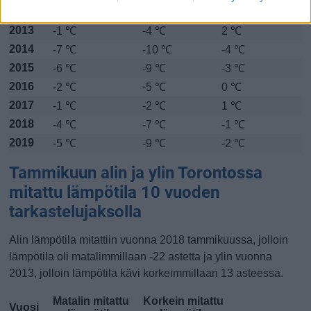
2012
-1 ℃
-3 ℃
2 ℃
2013
-1 ℃
-4 ℃
2 ℃
2014
-7 ℃
-10 ℃
-4 ℃
2015
-6 ℃
-9 ℃
-3 ℃
2016
-2 ℃
-5 ℃
0 ℃
2017
-1 ℃
-2 ℃
1 ℃
2018
-4 ℃
-7 ℃
-1 ℃
2019
-5 ℃
-9 ℃
-2 ℃
Tammikuun alin ja ylin Torontossa
mitattu lämpötila 10 vuoden
tarkastelujaksolla
Alin lämpötila mitattiin vuonna 2018 tammikuussa, jolloin
lämpötila oli matalimmillaan -22 astetta ja ylin vuonna
2013, jolloin lämpötila kävi korkeimmillaan 13 asteessa.
Matalin mitattu
Korkein mitattu
Vuosi