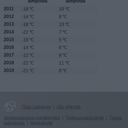
lämpötila
lämpötila
2011
-18 ℃
10 ℃
2012
-14 ℃
8 ℃
2013
-18 ℃
13 ℃
2014
-22 ℃
7 ℃
2015
-19 ℃
5 ℃
2016
-14 ℃
8 ℃
2017
-12 ℃
9 ℃
2018
-22 ℃
11 ℃
2019
-21 ℃
8 ℃
Tilaa uutiskirje
|
Ota yhteyttä
Verkkopalvelun käyttöehdot
|
Tietosuojakäytäntö
|
Tietoa
palvelusta
|
Mediakortti