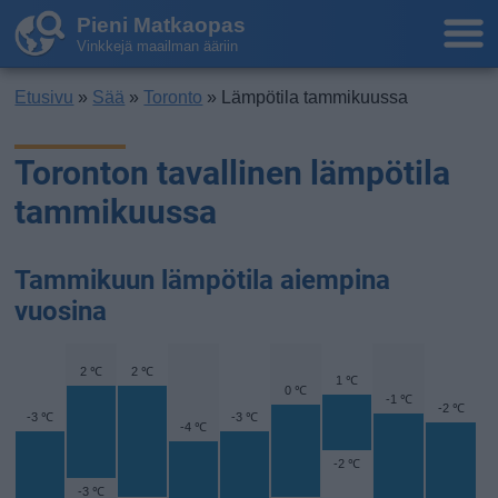
Pieni Matkaopas
Vinkkejä maailman ääriin
Etusivu
»
Sää
»
Toronto
» Lämpötila tammikuussa
Toronton tavallinen lämpötila
tammikuussa
Tammikuun lämpötila aiempina
vuosina
2 ℃
2 ℃
1 ℃
0 ℃
-1 ℃
-2 ℃
-3 ℃
-3 ℃
-4 ℃
-2 ℃
-3 ℃