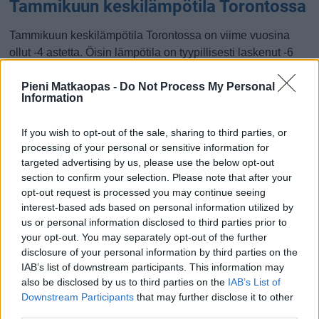
Tammikuun keskilämpötila Torontossa
Tammikuun keskilämpötila Torontossa on viime vuosina
ollut -4 astetta. Öisin lämpötila on tyypillisesti laskenut -6
asteen tienoille, ja päivisin lämpötila on kohonnut -1 asteen
tuntumaan. Tällä sivulla olevasta kaaviosta näkee, miten
Pieni Matkaopas -
Do Not Process My Personal
Information
lämmin sää Torontossa on keskimäärin ollut tammikuussa
viime vuosina ja vaihteluväli, jolla lämpötila tavallisina
If you wish to opt-out of the sale, sharing to third parties, or
päivinä on minäkin vuonna liikkunut.
processing of your personal or sensitive information for
targeted advertising by us, please use the below opt-out
Hetkellisesti Torontossa on silti koettu tätäkin kylmempiä ja
section to confirm your selection. Please note that after your
lämpimämpiä tammikuisia päiviä. Esimerkiksi vuoden 2018
opt-out request is processed you may continue seeing
tammikuussa lämpötila käväisi alimmillaan -22 asteessa ja
interest-based ads based on personal information utilized by
toisaalta vuonna 2013 tammikuussa hätyyteltiin eräänä
us or personal information disclosed to third parties prior to
poikkeuksellisen lämpimänä päivänä 13 asteen lukemia.
your opt-out. You may separately opt-out of the further
disclosure of your personal information by third parties on the
Entä muut kuukaudet? Miten lämmintä
IAB’s list of downstream participants. This information may
Torontossa on ollut...
also be disclosed by us to third parties on the
IAB’s List of
Downstream Participants
that may further disclose it to other
third parties.
Tammikuussa
Helmikuussa
Maaliskuussa