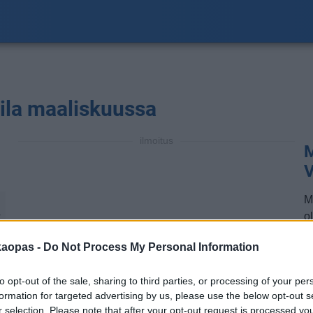
ila maaliskuussa
ilmoitus
M
V
M
ol
℃
a
kaopas -
Do Not Process My Personal Information
t
l
to opt-out of the sale, sharing to third parties, or processing of your per
m
formation for targeted advertising by us, please use the below opt-out s
t
r selection. Please note that after your opt-out request is processed y