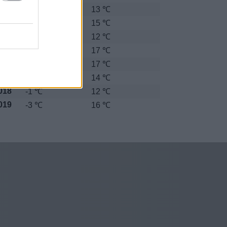
012
-2 ℃
13 ℃
013
0 ℃
15 ℃
014
0 ℃
12 ℃
015
1 ℃
17 ℃
016
1 ℃
17 ℃
017
-1 ℃
14 ℃
018
-1 ℃
12 ℃
019
-3 ℃
16 ℃