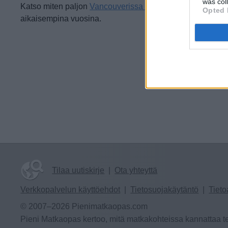
was col
Katso miten paljon
Vancouverissa on satanut maaliskuus
Opted 
aikaisempina vuosina.
Tilaa uutiskirje
|
Ota yhteyttä
Verkkopalvelun käyttöehdot
|
Tietosuojakäytäntö
|
Tieto
© 2007–2026 Pienimatkaopas.com
Pieni Matkaopas kertoo, mitä matkakohteissa kannattaa te