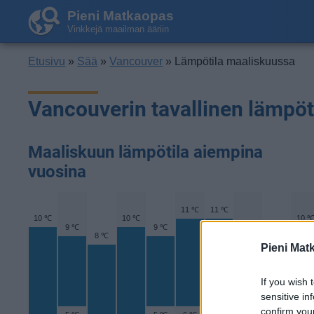
Pieni Matkaopas
Vinkkejä maailman ääriin
Etusivu
»
Sää
»
Vancouver
» Lämpötila maaliskuussa
Vancouverin tavallinen lämpöt
Maaliskuun lämpötila aiempina
vuosina
11 ℃
11 ℃
10 ℃
10 ℃
10 
9 ℃
9 ℃
9 ℃
9 ℃
8 ℃
Pieni Mat
If you wish 
sensitive in
confirm you