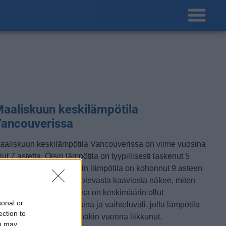
aaliskuun keskilämpötila
ancouverissa
aaliskuun keskilämpötila Vancouverissa on viime vuosina
lut 7 astetta. Öisin lämpötila on tyypillisesti laskenut 5
steen tienoille, ja päivisin lämpötila on kohonnut 9 asteen
untumaan. Tällä sivulla olevasta kaaviosta näkee, miten
ämmin sää Vancouverissa on keskimäärin ollut
sonal or
aaliskuussa viime vuosina ja vaihteluväli, jolla lämpötila
ection to
avallisina päivinä on minäkin vuonna liikkunut.
ou may