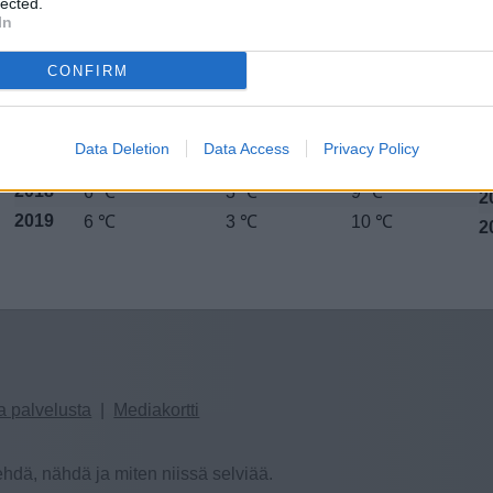
lected.
2012
sa
6 ℃
4 ℃
8 ℃
2
In
2013
7 ℃
5 ℃
10 ℃
2
CONFIRM
2014
7 ℃
5 ℃
9 ℃
2
2015
9 ℃
6 ℃
11 ℃
2
2016
9 ℃
6 ℃
11 ℃
2
Data Deletion
Data Access
Privacy Policy
2017
7 ℃
5 ℃
9 ℃
2
2018
6 ℃
3 ℃
9 ℃
2
2019
6 ℃
3 ℃
10 ℃
2
a palvelusta
|
Mediakortti
hdä, nähdä ja miten niissä selviää.