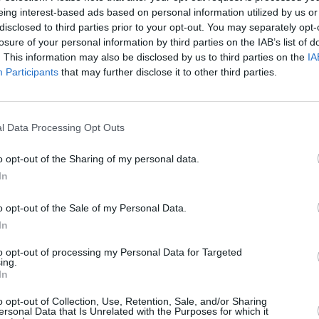
eing interest-based ads based on personal information utilized by us or
H
disclosed to third parties prior to your opt-out. You may separately opt-
k
losure of your personal information by third parties on the IAB’s list of
E
. This information may also be disclosed by us to third parties on the
IA
a
Participants
that may further disclose it to other third parties.
m
l
ä
Maaliskuun keskilämpötila
M
l Data Processing Opt Outs
Vancouverissa 10 vuoden
m
o opt-out of the Sharing of my personal data.
tarkastelujaksolla
t
In
Mikä on Vancouverin tavanomainen lämpötila
A
o opt-out of the Sale of my Personal Data.
maaliskuussa.
l
In
j
Alin
Ylin
Vuorokauden
to opt-out of processing my Personal Data for Targeted
Vuosi
lämpötila
lämpötila
ing.
keskilämpötila
V
keskimäärin
keskimäärin
In
2010
8 ℃
5 ℃
10 ℃
2
o opt-out of Collection, Use, Retention, Sale, and/or Sharing
2011
7 ℃
5 ℃
9 ℃
ersonal Data that Is Unrelated with the Purposes for which it
2