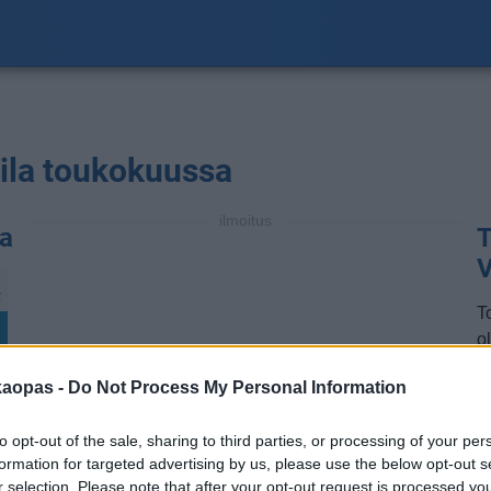
tila toukokuussa
ilmoitus
na
T
V
℃
T
ol
a
kaopas -
Do Not Process My Personal Information
a
m
to opt-out of the sale, sharing to third parties, or processing of your per
t
formation for targeted advertising by us, please use the below opt-out s
t
℃
r selection. Please note that after your opt-out request is processed y