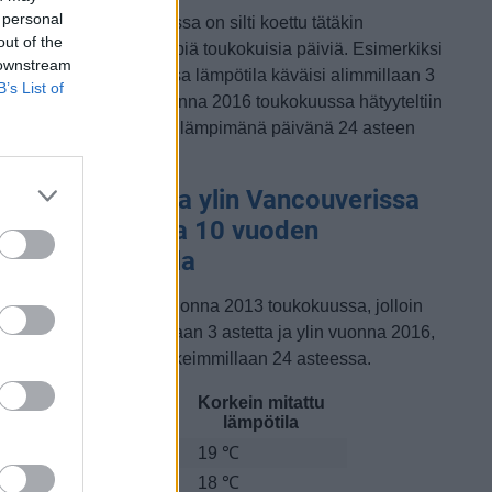
 personal
etkellisesti Vancouverissa on silti koettu tätäkin
out of the
ylmempiä ja lämpimämpiä toukokuisia päiviä. Esimerkiksi
 downstream
uoden 2013 toukokuussa lämpötila käväisi alimmillaan 3
B’s List of
steessa ja toisaalta vuonna 2016 toukokuussa hätyyteltiin
räänä poikkeuksellisen lämpimänä päivänä 24 asteen
ukemia.
oukokuun alin ja ylin Vancouverissa
itattu lämpötila 10 vuoden
arkastelujaksolla
lin lämpötila mitattiin vuonna 2013 toukokuussa, jolloin
ämpötila oli matalimmillaan 3 astetta ja ylin vuonna 2016,
olloin lämpötila kävi korkeimmillaan 24 asteessa.
Matalin mitattu
Korkein mitattu
uosi
lämpötila
lämpötila
010
4 ℃
19 ℃
011
4 ℃
18 ℃