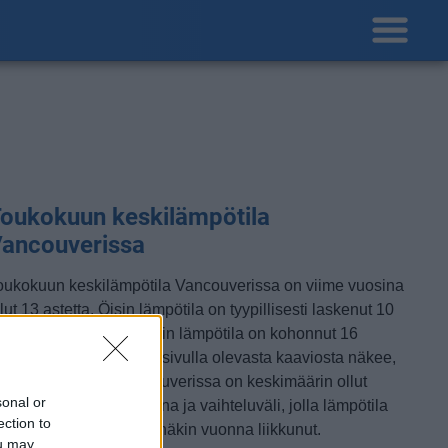
oukokuun keskilämpötila
ancouverissa
oukokuun keskilämpötila Vancouverissa on viime vuosina
lut 13 astetta. Öisin lämpötila on tyypillisesti laskenut 10
steen tienoille, ja päivisin lämpötila on kohonnut 16
steen tuntumaan. Tällä sivulla olevasta kaaviosta näkee,
iten lämmin sää Vancouverissa on keskimäärin ollut
sonal or
oukokuussa viime vuosina ja vaihteluväli, jolla lämpötila
ection to
avallisina päivinä on minäkin vuonna liikkunut.
ou may