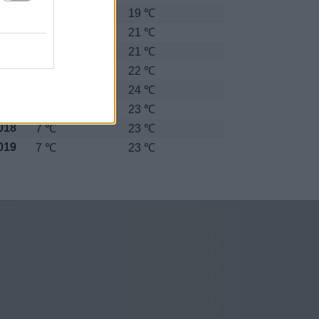
012
5 ℃
19 ℃
013
3 ℃
21 ℃
014
8 ℃
21 ℃
015
6 ℃
22 ℃
016
8 ℃
24 ℃
017
5 ℃
23 ℃
018
7 ℃
23 ℃
019
7 ℃
23 ℃