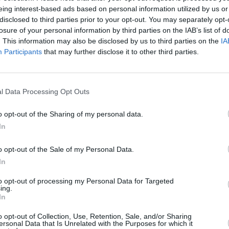
eing interest-based ads based on personal information utilized by us or
H
disclosed to third parties prior to your opt-out. You may separately opt-
k
losure of your personal information by third parties on the IAB’s list of
v
. This information may also be disclosed by us to third parties on the
IA
a
Participants
that may further disclose it to other third parties.
e
l
ä
Toukokuun keskilämpötila
T
l Data Processing Opt Outs
Vancouverissa 10 vuoden
m
o opt-out of the Sharing of my personal data.
tarkastelujaksolla
t
In
Mikä on Vancouverin tavanomainen lämpötila toukokuussa.
A
o opt-out of the Sale of my Personal Data.
l
In
Alin
Ylin
j
Vuorokauden
Vuosi
lämpötila
lämpötila
keskilämpötila
to opt-out of processing my Personal Data for Targeted
keskimäärin
keskimäärin
ing.
V
2010
12 ℃
9 ℃
15 ℃
In
2011
11 ℃
8 ℃
14 ℃
2
o opt-out of Collection, Use, Retention, Sale, and/or Sharing
2012
12 ℃
9 ℃
15 ℃
ersonal Data that Is Unrelated with the Purposes for which it
2