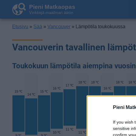
Pieni Matkaopas
Vinkkejä maailman ääriin
Etusivu
»
Sää
»
Vancouver
» Lämpötila toukokuussa
Vancouverin tavallinen lämpö
Toukokuun lämpötila aiempina vuosi
18 ℃
18 ℃
18 ℃
18 
17 ℃
16 ℃
16 ℃
15 ℃
15 ℃
14 ℃
Pieni Mat
If you wish 
sensitive in
11 ℃
10 ℃
11 ℃
11 ℃
11 ℃
11 
confirm you
9 ℃
9 ℃