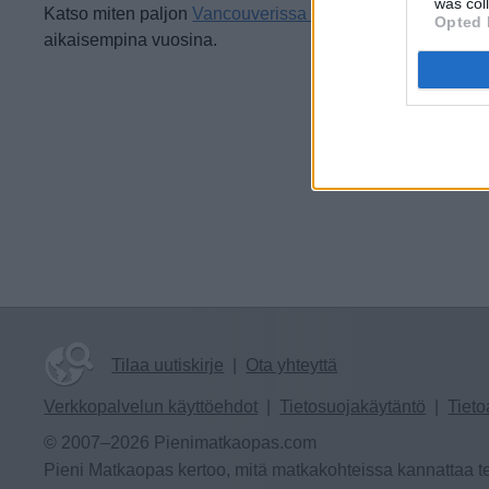
was col
Katso miten paljon
Vancouverissa on satanut toukokuuss
Opted 
aikaisempina vuosina.
Tilaa uutiskirje
|
Ota yhteyttä
Verkkopalvelun käyttöehdot
|
Tietosuojakäytäntö
|
Tieto
© 2007–2026 Pienimatkaopas.com
Pieni Matkaopas kertoo, mitä matkakohteissa kannattaa te