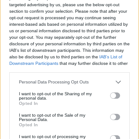
Kerro oma matkavinkkisi
targeted advertising by us, please use the below opt-out
section to confirm your selection. Please note that after your
Lisää oma vinkkisi nähtävyydestä, kaupasta,
opt-out request is processed you may continue seeing
ruokapaikasta, tapahtumasta, ajanvietteestä – tai mistä
interest-based ads based on personal information utilized by
tahansa kokemisen arvoisesta tällä paikkakunnalla.
us or personal information disclosed to third parties prior to
your opt-out. You may separately opt-out of the further
Autetaan toinen toisemme maan parhaiden paikkojen
disclosure of your personal information by third parties on the
äärelle.
IAB’s list of downstream participants. This information may
Vinkin otsikko (esim. paikan nimi):
also be disclosed by us to third parties on the
IAB’s List of
Downstream Participants
that may further disclose it to other
third parties.
Kerro parilla kolmella lauseella lisää:
( 0 / 500 merkkiä käytetty )
Personal Data Processing Opt Outs
I want to opt-out of the Sharing of my
personal data.
Opted In
I want to opt-out of the Sale of my
Personal Data.
Opted In
Valitse seuraavista vaihtoehdoista ne, jotka sopivat
vinkkiisi:
I want to opt-out of processing my