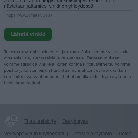
Jos haluat, anna blogisi tai kotisivujesi osoite. Tieto
näytetään jättämiesi vinkkien yhteydessä.
Toimitus käy läpi vinkit ennen julkaisua. Julkaisemme vinkit, jotka
ovat asiallisia, ajantasaisia ja relevantteja. Tarpeen mukaan
voimme stilisoida vinkkejä, kuten korjata kirjoitusvirheitä. Voimme
poistaa julkaistun vinkin harkintamme mukaan, esimerkiksi kun
sen tiedot ovat vanhentuneet. Lähettämällä vinkin hyväksyt nämä
toimintaperiaatteet.
Tilaa uutiskirje
|
Ota yhteyttä
Verkkopalvelun käyttöehdot
|
Tietosuojakäytäntö
|
Tietoa