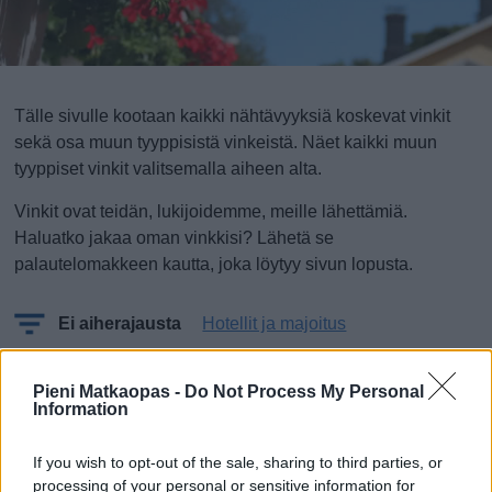
Tälle sivulle kootaan kaikki nähtävyyksiä koskevat vinkit
sekä osa muun tyyppisistä vinkeistä. Näet kaikki muun
tyyppiset vinkit valitsemalla aiheen alta.
Vinkit ovat teidän, lukijoidemme, meille lähettämiä.
Haluatko jakaa oman vinkkisi? Lähetä se
palautelomakkeen kautta, joka löytyy sivun lopusta.
Ei aiherajausta
Hotellit ja majoitus
Mitä, ei vielä vinkkejä!?
Pieni Matkaopas -
Do Not Process My Personal
Information
Oletko sinä ensimmäinen, joka lähettää vinkin?
If you wish to opt-out of the sale, sharing to third parties, or
processing of your personal or sensitive information for