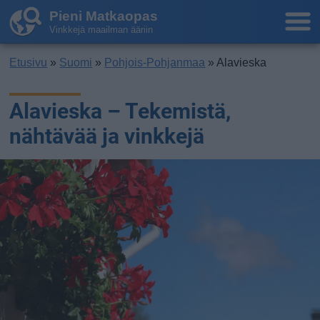
Pieni Matkaopas
Vinkkejä maailman ääriin
Etusivu
»
Suomi
»
Pohjois-Pohjanmaa
» Alavieska
Alavieska – Tekemistä,
nähtävää ja vinkkejä