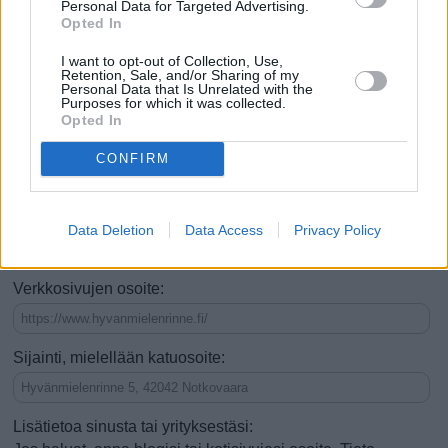
Personal Data for Targeted Advertising.
Se on nähtävyys
Opted In
Se on tekemistä tai ajanvietettä
I want to opt-out of Collection, Use,
Retention, Sale, and/or Sharing of my
Siellä voi ruokailla (esim. ravintola)
Personal Data that Is Unrelated with the
Purposes for which it was collected.
Opted In
Voi tehdä ostoksia (esim. kauppa)
CONFIRM
Voi yöpyä (esim. hotelli)
Hyvä kesäisin
Hyvä talvisin
Vauhdikas
Rauhallinen
Data Deletion
Data Access
Privacy Policy
Hyvä lapsiperheille
Verkkosivujen osoite:
Sijainti, mielellään katuosoite:
Lisätietoa sinusta tai yrityksestäsi: