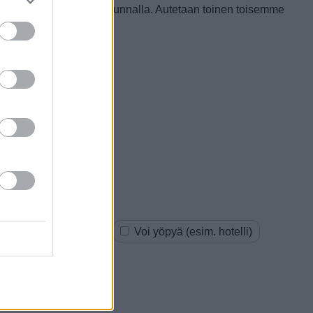
arvoisesta tällä paikkakunnalla. Autetaan toinen toisemme
oksia (esim. kauppa)
Voi yöpyä (esim. hotelli)