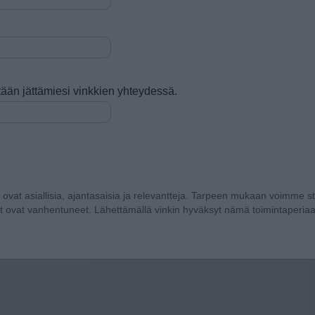
tetään jättämiesi vinkkien yhteydessä.
a ovat asiallisia, ajantasaisia ja relevantteja. Tarpeen mukaan voimme sti
t ovat vanhentuneet. Lähettämällä vinkin hyväksyt nämä toimintaperiaa