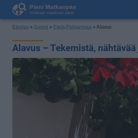
Pieni Matkaopas
Vinkkejä maailman ääriin
Etusivu
»
Suomi
»
Etelä-Pohjanmaa
» Alavus
Alavus – Tekemistä, nähtävää 