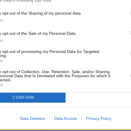
l Data Processing Opt Outs
a, tapahtumasta, ajanvietteestä – tai mistä tahansa kokemisen 
o opt-out of the Sharing of my personal data.
In
o opt-out of the Sale of my Personal Data.
In
( 0 / 500 merkkiä käytetty )
to opt-out of processing my Personal Data for Targeted
ing.
In
o opt-out of Collection, Use, Retention, Sale, and/or Sharing
ersonal Data that Is Unrelated with the Purposes for which it
lected.
In
si:
tä
Siellä voi ruokailla (esim. ravintola)
Voi tehdä ost
CONFIRM
Rauhallinen
Hyvä lapsiperheille
Data Deletion
Data Access
Privacy Policy