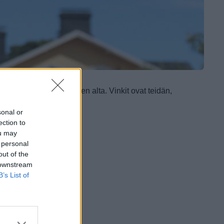
inkit valitsemalla aiheen alta.
Vinkit ovat teidän,
usta.
sonal or
ection to
ou may
 personal
out of the
 downstream
B’s List of