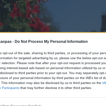
kaopas -
Do Not Process My Personal Information
sekä osa muun tyyppisistä vinkeistä. Näet kaikki muun tyyppiset v
kkisi? Lähetä se palautelomakkeen kautta, joka löytyy sivun lop
to opt-out of the sale, sharing to third parties, or processing of your per
formation for targeted advertising by us, please use the below opt-out s
r selection. Please note that after your opt-out request is processed y
eing interest-based ads based on personal information utilized by us or
disclosed to third parties prior to your opt-out. You may separately opt-
losure of your personal information by third parties on the IAB’s list of
. This information may also be disclosed by us to third parties on the
IA
Participants
that may further disclose it to other third parties.