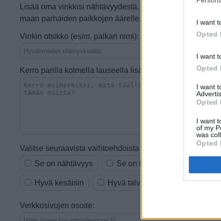
Persona
Lisää oma vinkkisi nähtävyydestä, kaupasta, ruokapaikast
maan parhaiden paikkojen äärelle.
I want t
Opted 
Vinkin otsikko (esim. paikan nimi):
I want t
Opted 
Kerro parilla kolmella lauseella lisää:
I want 
Advertis
Opted 
I want t
of my P
was col
Opted 
Valitse seuraavista vaihtoehdoista ne, jotka sopivat vinkkii
Se on nähtävyys
Se on tekemistä tai ajanvietet
Hyvä kesäisin
Hyvä talvisin
Vauhdikas
Verkkosivujen osoite: