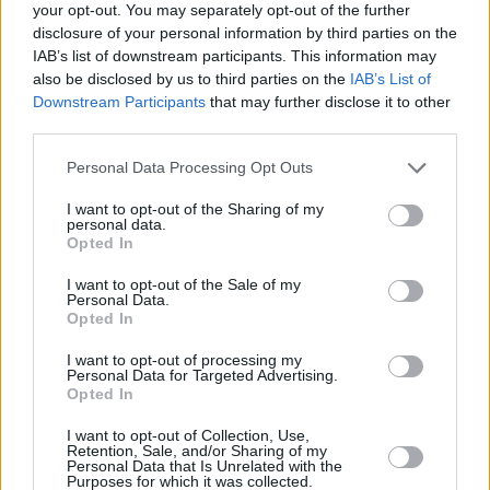
your opt-out. You may separately opt-out of the further
disclosure of your personal information by third parties on the
IAB’s list of downstream participants. This information may
also be disclosed by us to third parties on the
IAB’s List of
Downstream Participants
that may further disclose it to other
Kokoamme tälle sivulle vinkkejä hotelleista ja muista
third parties.
majapaikoista. Vinkit ovat teidän, lukijoidemme, meille
lähettämiä. Jos sinulla on takataskussa hyviä
Personal Data Processing Opt Outs
hotellivinkkejä, kerro niistä meille muillekin.
I want to opt-out of the Sharing of my
personal data.
Jos olet etsimässä majoitusta, huomioi, että tiedot vinkeissä
Opted In
ovat lähettäjien omia henkilökohtaisia käsityksiä ja
mielipiteitä. Varmista yksityiskohdat ennen varauksen
I want to opt-out of the Sale of my
Personal Data.
tekemistä käyttämältäsi varaussivustolta (esim.
Opted In
booking.com) tai majoituspaikan omilta verkkosivuilta.
I want to opt-out of processing my
Jos huomaat sivulla muutettavaa,
ilmoita
asiasta meille.
Personal Data for Targeted Advertising.
Opted In
Ei aiherajausta
Hotellit ja majoitus
I want to opt-out of Collection, Use,
Retention, Sale, and/or Sharing of my
Personal Data that Is Unrelated with the
Purposes for which it was collected.