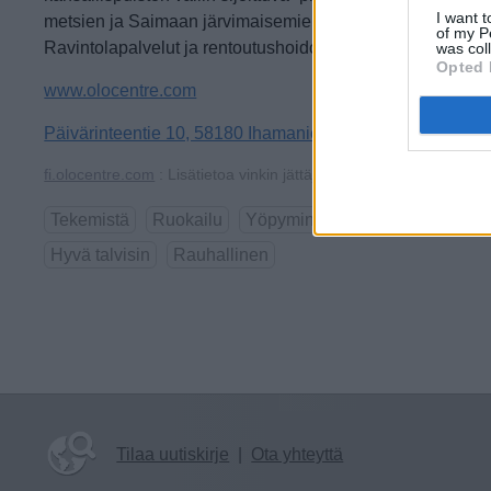
I want t
metsien ja Saimaan järvimaisemien keskellä.
of my P
Ravintolapalvelut ja rentoutushoidot saatavilla tilauksesta
was col
Opted 
www.olocentre.com
Päivärinteentie 10, 58180 Ihamaniemi (kartalla)
fi.olocentre.com
: Lisätietoa vinkin jättäjästä
Tekemistä
Ruokailu
Yöpyminen
Hyvä kesäisin
Hyvä talvisin
Rauhallinen
Tilaa uutiskirje
|
Ota yhteyttä