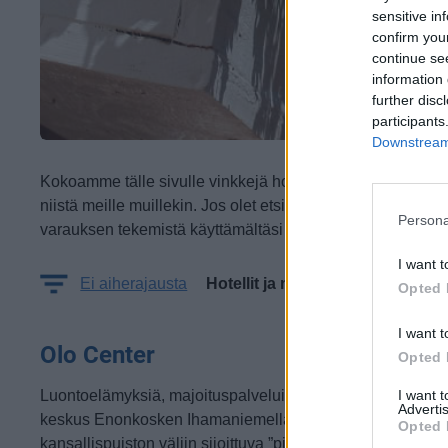
sensitive in
confirm you
continue se
information 
further disc
participants
Downstream 
Kokoamme tälle sivulle vinkkejä hotelleista ja muista maja
niistä meille muillekin.
Jos olet etsimässä majoitusta, huomi
Persona
varauksen tekemistä käyttämältäsi varaussivustolta (esim.
I want t
Ei aiherajausta
Hotellit ja majoitus
Opted 
I want t
Olo Center
Opted 
Luontoelämyksiä, majoituspalveluita ja retriittejä tarjoava
I want 
Advertis
keskus Enonkosken Ihamaniemellä. Kahden
Opted 
kansallispuiston väliin sijoittuva ”piilotettu helmi” upeiden