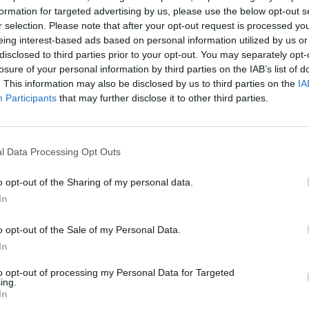
formation for targeted advertising by us, please use the below opt-out s
r selection. Please note that after your opt-out request is processed y
eing interest-based ads based on personal information utilized by us or
disclosed to third parties prior to your opt-out. You may separately opt-
losure of your personal information by third parties on the IAB’s list of
. This information may also be disclosed by us to third parties on the
IA
Participants
that may further disclose it to other third parties.
paikoista. Vinkit ovat teidän, lukijoidemme, meille lähettämiä. J
oi, että tiedot vinkeissä ovat lähettäjien omia henkilökohtaisia 
l Data Processing Opt Outs
 booking.com) tai majoituspaikan omilta verkkosivuilta.
Jos huo
o opt-out of the Sharing of my personal data.
In
o opt-out of the Sale of my Personal Data.
Norppamelonta Saimaalla
In
to opt-out of processing my Personal Data for Targeted
Kajakkimelonta Suomen suurimmalla järvellä Saimaalla on
ing.
nautinnollinen ja erilainen tapa viettää kesälomaa!
In
Osallistu melontaretkellemme Saimaan Linnansaaren