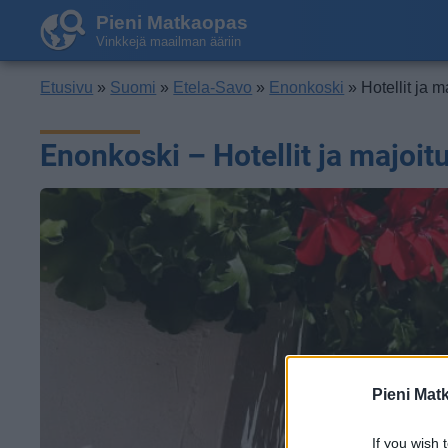
Pieni Matkaopas
Vinkkejä maailman ääriin
Etusivu
»
Suomi
»
Etela-Savo
»
Enonkoski
» Hotellit ja m
Enonkoski – Hotellit ja majoit
Pieni Mat
If you wish 