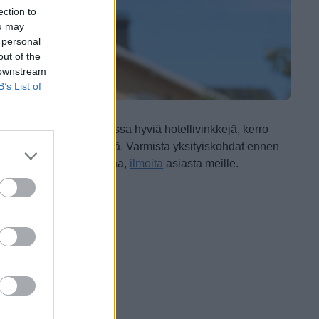
ection to
ou may
 personal
out of the
 downstream
B’s List of
os sinulla on takataskussa hyviä hotellivinkkejä, kerro
käsityksiä ja mielipiteitä. Varmista yksityiskohdat ennen
maat sivulla muutettavaa,
ilmoita
asiasta meille.