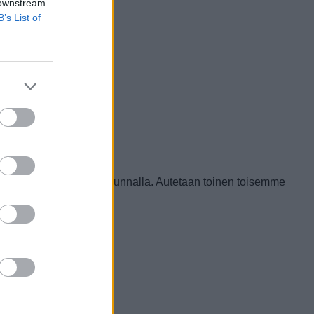
 downstream
B’s List of
arvoisesta tällä paikkakunnalla. Autetaan toinen toisemme