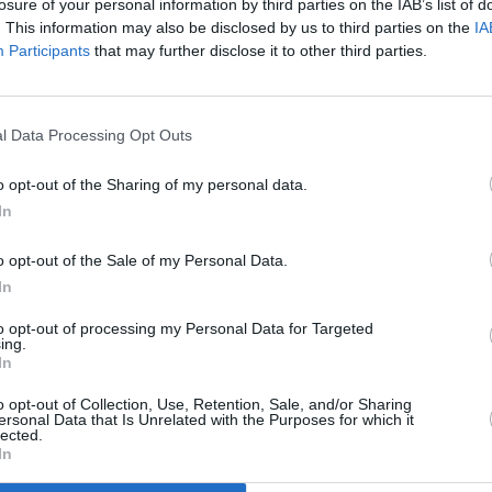
losure of your personal information by third parties on the IAB’s list of
. This information may also be disclosed by us to third parties on the
IA
Participants
that may further disclose it to other third parties.
l Data Processing Opt Outs
o opt-out of the Sharing of my personal data.
In
o opt-out of the Sale of my Personal Data.
a, tapahtumasta, ajanvietteestä – tai mistä tahansa kokemisen 
In
to opt-out of processing my Personal Data for Targeted
ing.
In
o opt-out of Collection, Use, Retention, Sale, and/or Sharing
ersonal Data that Is Unrelated with the Purposes for which it
( 0 / 500 merkkiä käytetty )
lected.
In