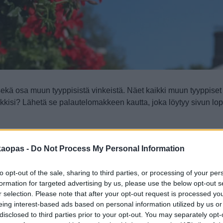
sekä osa muun tyyppisistä vinkeistä. Näet kaikki muun tyyppiset v
kkisi? Lähetä se palautelomakkeen kautta, joka löytyy sivun lop
kaopas -
Do Not Process My Personal Information
to opt-out of the sale, sharing to third parties, or processing of your per
formation for targeted advertising by us, please use the below opt-out s
r selection. Please note that after your opt-out request is processed y
laan ja
eing interest-based ads based on personal information utilized by us or
iiteri,
disclosed to third parties prior to your opt-out. You may separately opt-