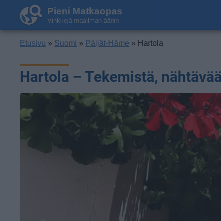
Pieni Matkaopas
Vinkkejä maailman ääriin
Etusivu
»
Suomi
»
Päijät-Häme
» Hartola
Hartola – Tekemistä, nähtävää