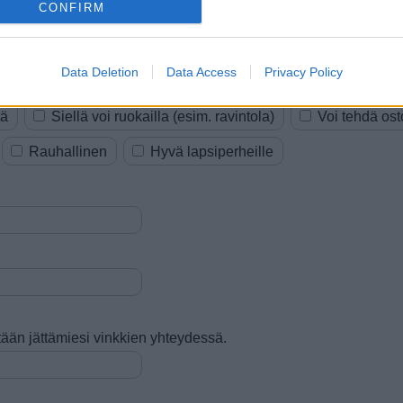
CONFIRM
Data Deletion
Data Access
Privacy Policy
si:
tä
Siellä voi ruokailla (esim. ravintola)
Voi tehdä ost
Rauhallinen
Hyvä lapsiperheille
tetään jättämiesi vinkkien yhteydessä.