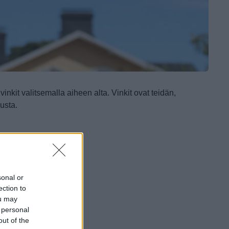
inkit valitsemalla aiheen alta.
Vinkit ovat teidän,
usta.
sonal or
ection to
ou may
 personal
out of the