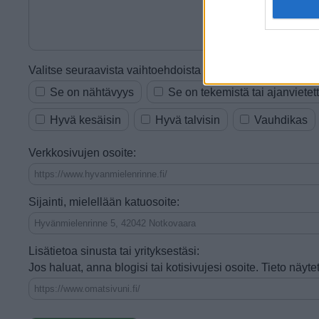
Valitse seuraavista vaihtoehdoista ne, jotka sopivat vinkkii
Se on nähtävyys
Se on tekemistä tai ajanvietet
Hyvä kesäisin
Hyvä talvisin
Vauhdikas
Verkkosivujen osoite:
Sijainti, mielellään katuosoite:
Lisätietoa sinusta tai yrityksestäsi:
Jos haluat, anna blogisi tai kotisivujesi osoite. Tieto näy