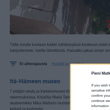
Tälle sivulle kootaan kaikki nähtävyyksiä koskevat vinkit 
lukijoidemme, meille lähettämiä. Haluatko jakaa oman vin
Ei aiherajausta
Hotellit ja majoitus
Pieni Mat
Itä-Hämeen museo
If you wish 
sensitive in
7 pitäjän seutu ja kartanomuseo Koskipään kartanon
confirm you
rakennuksissa. Kirjailija Maila Talvion, runoilija Uuno Kai
continue se
akateemikko Mika Waltarin muistohuoneet sekä tupa, ratasl
information 
kellarit ja tuulimylly.