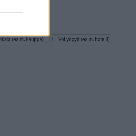
oksia (esim. kauppa)
Voi yöpyä (esim. hotelli)