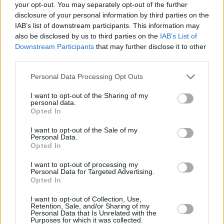
your opt-out. You may separately opt-out of the further
disclosure of your personal information by third parties on the
IAB’s list of downstream participants. This information may
also be disclosed by us to third parties on the
IAB’s List of
Downstream Participants
that may further disclose it to other
Kokoamme tälle sivulle vinkkejä hotelleista ja muista
third parties.
majapaikoista. Vinkit ovat teidän, lukijoidemme, meille
lähettämiä. Jos sinulla on takataskussa hyviä
Personal Data Processing Opt Outs
hotellivinkkejä, kerro niistä meille muillekin.
I want to opt-out of the Sharing of my
personal data.
Jos olet etsimässä majoitusta, huomioi, että tiedot vinkeissä
Opted In
ovat lähettäjien omia henkilökohtaisia käsityksiä ja
mielipiteitä. Varmista yksityiskohdat ennen varauksen
I want to opt-out of the Sale of my
Personal Data.
tekemistä käyttämältäsi varaussivustolta (esim.
Opted In
booking.com) tai majoituspaikan omilta verkkosivuilta.
I want to opt-out of processing my
Jos huomaat sivulla muutettavaa,
ilmoita
asiasta meille.
Personal Data for Targeted Advertising.
Opted In
Ei aiherajausta
Hotellit ja majoitus
I want to opt-out of Collection, Use,
Retention, Sale, and/or Sharing of my
Personal Data that Is Unrelated with the
Purposes for which it was collected.