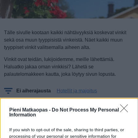
Tälle sivulle kootaan kaikki nähtävyyksiä koskevat vinkit
sekä osa muun tyyppisistä vinkeistä. Näet kaikki muun
tyyppiset vinkit valitsemalla aiheen alta.
Vinkit ovat teidän, lukijoidemme, meille lähettämiä.
Haluatko jakaa oman vinkkisi? Lähetä se
palautelomakkeen kautta, joka löytyy sivun lopusta.
Ei aiherajausta
Hotellit ja majoitus
Mitä, ei vielä vinkkejä!?
Pieni Matkaopas -
Do Not Process My Personal
Information
Oletko sinä ensimmäinen, joka lähettää vinkin?
If you wish to opt-out of the sale, sharing to third parties, or
processing of your personal or sensitive information for