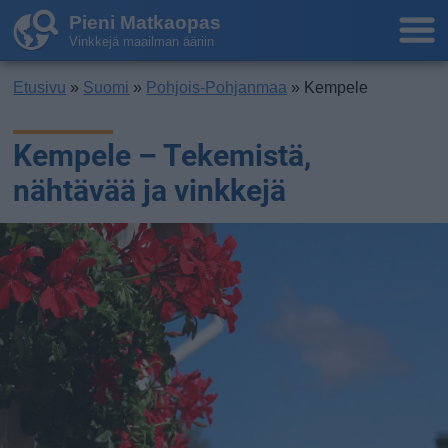
Pieni Matkaopas
Vinkkejä maailman ääriin
Etusivu
»
Suomi
»
Pohjois-Pohjanmaa
» Kempele
Kempele – Tekemistä,
nähtävää ja vinkkejä