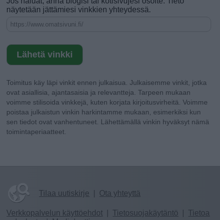
Jos haluat, anna blogisi tai kotisivujesi osoite. Tieto
näytetään jättämiesi vinkkien yhteydessä.
Toimitus käy läpi vinkit ennen julkaisua. Julkaisemme vinkit, jotka
ovat asiallisia, ajantasaisia ja relevantteja. Tarpeen mukaan
voimme stilisoida vinkkejä, kuten korjata kirjoitusvirheitä. Voimme
poistaa julkaistun vinkin harkintamme mukaan, esimerkiksi kun
sen tiedot ovat vanhentuneet. Lähettämällä vinkin hyväksyt nämä
toimintaperiaatteet.
Tilaa uutiskirje
|
Ota yhteyttä
Verkkopalvelun käyttöehdot
|
Tietosuojakäytäntö
|
Tietoa