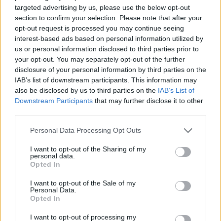
Kerro oma matkavinkkisi
targeted advertising by us, please use the below opt-out
section to confirm your selection. Please note that after your
Lisää oma vinkkisi nähtävyydestä, kaupasta,
opt-out request is processed you may continue seeing
ruokapaikasta, tapahtumasta, ajanvietteestä – tai mistä
interest-based ads based on personal information utilized by
tahansa kokemisen arvoisesta tällä paikkakunnalla.
us or personal information disclosed to third parties prior to
your opt-out. You may separately opt-out of the further
Autetaan toinen toisemme maan parhaiden paikkojen
disclosure of your personal information by third parties on the
äärelle.
IAB’s list of downstream participants. This information may
Vinkin otsikko (esim. paikan nimi):
also be disclosed by us to third parties on the
IAB’s List of
Downstream Participants
that may further disclose it to other
third parties.
Kerro parilla kolmella lauseella lisää:
( 0 / 500 merkkiä käytetty )
Personal Data Processing Opt Outs
I want to opt-out of the Sharing of my
personal data.
Opted In
I want to opt-out of the Sale of my
Personal Data.
Opted In
Valitse seuraavista vaihtoehdoista ne, jotka sopivat
vinkkiisi:
I want to opt-out of processing my