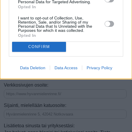
Personal Data for Targeted Advertising.
Se on nähtävyys
Opted In
Se on tekemistä tai ajanvietettä
I want to opt-out of Collection, Use,
Retention, Sale, and/or Sharing of my
Siellä voi ruokailla (esim. ravintola)
Personal Data that Is Unrelated with the
Purposes for which it was collected.
Opted In
Voi tehdä ostoksia (esim. kauppa)
CONFIRM
Voi yöpyä (esim. hotelli)
Hyvä kesäisin
Hyvä talvisin
Vauhdikas
Rauhallinen
Data Deletion
Data Access
Privacy Policy
Hyvä lapsiperheille
Verkkosivujen osoite:
Sijainti, mielellään katuosoite:
Lisätietoa sinusta tai yrityksestäsi: