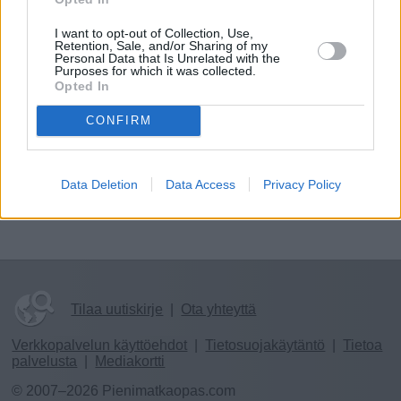
Padel-kenttä, tenniskenttä, frisbeegolfrata, ravintola
I want to opt-out of Collection, Use,
Retention, Sale, and/or Sharing of my
Pyhäniemi, pururata, ranta jossa vesiliukumäki järveen.
Personal Data that Is Unrelated with the
Purposes for which it was collected.
Opted In
www.pyhaniemiwellbeing.fi
CONFIRM
Pyhäniementie 251, 39820 Kihniö (kartalla)
Tekemistä
Ruokailu
Yöpyminen
Hyvä kesäisin
Data Deletion
Data Access
Privacy Policy
Hyvä lapsiperheille
Vauhdikas
Tilaa uutiskirje
|
Ota yhteyttä
Verkkopalvelun käyttöehdot
|
Tietosuojakäytäntö
|
Tietoa
palvelusta
|
Mediakortti
© 2007–2026 Pienimatkaopas.com