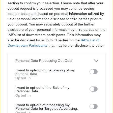
section to confirm your selection. Please note that after your
opt-out request is processed you may continue seeing
interest-based ads based on personal information utilized by
Kokoamme tälle sivulle vinkkejä hotelleista ja muista
us or personal information disclosed to third parties prior to
majapaikoista. Vinkit ovat teidän, lukijoidemme, meille
your opt-out. You may separately opt-out of the further
disclosure of your personal information by third parties on the
lähettämiä. Jos sinulla on takataskussa hyviä
IAB’s list of downstream participants. This information may
hotellivinkkejä, kerro niistä meille muillekin.
also be disclosed by us to third parties on the
IAB’s List of
Downstream Participants
that may further disclose it to other
Jos olet etsimässä majoitusta, huomioi, että tiedot vinkeissä
third parties.
ovat lähettäjien omia henkilökohtaisia käsityksiä ja
mielipiteitä. Varmista yksityiskohdat ennen varauksen
Personal Data Processing Opt Outs
tekemistä käyttämältäsi varaussivustolta (esim.
booking.com) tai majoituspaikan omilta verkkosivuilta.
I want to opt-out of the Sharing of my
personal data.
Opted In
Jos huomaat sivulla muutettavaa,
ilmoita
asiasta meille.
I want to opt-out of the Sale of my
Personal Data.
Ei aiherajausta
Hotellit ja majoitus
Opted In
I want to opt-out of processing my
Personal Data for Targeted Advertising.
Pyhäniemi
Opted In