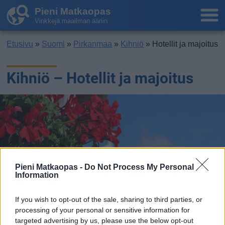
Pieni Matkaopas
Vinkkejä maailman ääriin
Etusivu
»
Suomi
»
Pirkanmaa
»
Kihniö
» Hotellit ja majoitus
Kihniö – Hotellit ja majoitus
Pieni Matkaopas -
Do Not Process My Personal
Information
If you wish to opt-out of the sale, sharing to third parties, or
processing of your personal or sensitive information for
targeted advertising by us, please use the below opt-out