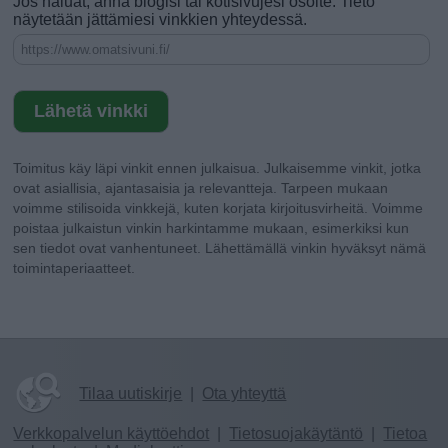
Jos haluat, anna blogisi tai kotisivujesi osoite. Tieto
näytetään jättämiesi vinkkien yhteydessä.
Toimitus käy läpi vinkit ennen julkaisua. Julkaisemme vinkit, jotka
ovat asiallisia, ajantasaisia ja relevantteja. Tarpeen mukaan
voimme stilisoida vinkkejä, kuten korjata kirjoitusvirheitä. Voimme
poistaa julkaistun vinkin harkintamme mukaan, esimerkiksi kun
sen tiedot ovat vanhentuneet. Lähettämällä vinkin hyväksyt nämä
toimintaperiaatteet.
Tilaa uutiskirje
|
Ota yhteyttä
Verkkopalvelun käyttöehdot
|
Tietosuojakäytäntö
|
Tietoa