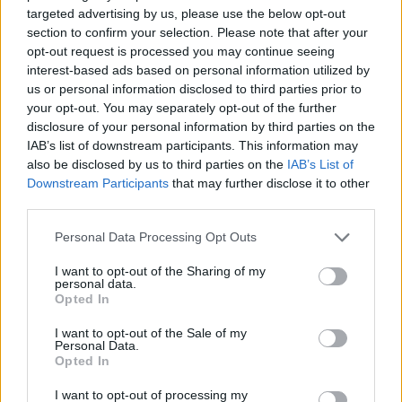
Kerro oma matkavinkkisi
targeted advertising by us, please use the below opt-out
section to confirm your selection. Please note that after your
Lisää oma vinkkisi nähtävyydestä, kaupasta,
opt-out request is processed you may continue seeing
ruokapaikasta, tapahtumasta, ajanvietteestä – tai mistä
interest-based ads based on personal information utilized by
tahansa kokemisen arvoisesta tällä paikkakunnalla.
us or personal information disclosed to third parties prior to
your opt-out. You may separately opt-out of the further
Autetaan toinen toisemme maan parhaiden paikkojen
disclosure of your personal information by third parties on the
äärelle.
IAB’s list of downstream participants. This information may
Vinkin otsikko (esim. paikan nimi):
also be disclosed by us to third parties on the
IAB’s List of
Downstream Participants
that may further disclose it to other
third parties.
Kerro parilla kolmella lauseella lisää:
( 0 / 500 merkkiä käytetty )
Personal Data Processing Opt Outs
I want to opt-out of the Sharing of my
personal data.
Opted In
I want to opt-out of the Sale of my
Personal Data.
Opted In
Valitse seuraavista vaihtoehdoista ne, jotka sopivat
vinkkiisi:
I want to opt-out of processing my