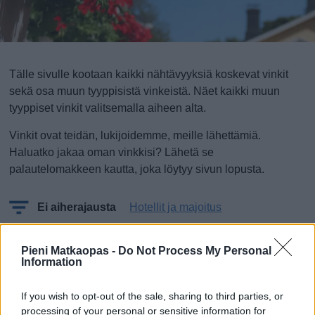
Tälle sivulle kootaan kaikki nähtävyyksiä koskevat vinkit
sekä osa muun tyyppisistä vinkeistä. Näet kaikki muun
tyyppiset vinkit valitsemalla aiheen alta.
Vinkit ovat teidän, lukijoidemme, meille lähettämiä.
Haluatko jakaa oman vinkkisi? Lähetä se
palautelomakkeen kautta, joka löytyy sivun lopusta.
Ei aiherajausta
Hotellit ja majoitus
Mitä, ei vielä vinkkejä!?
Pieni Matkaopas -
Do Not Process My Personal
Information
Oletko sinä ensimmäinen, joka lähettää vinkin?
If you wish to opt-out of the sale, sharing to third parties, or
processing of your personal or sensitive information for