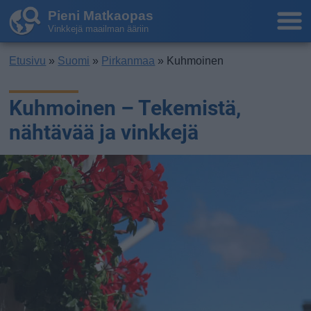
Pieni Matkaopas
Vinkkejä maailman ääriin
Etusivu
»
Suomi
»
Pirkanmaa
» Kuhmoinen
Kuhmoinen – Tekemistä,
nähtävää ja vinkkejä