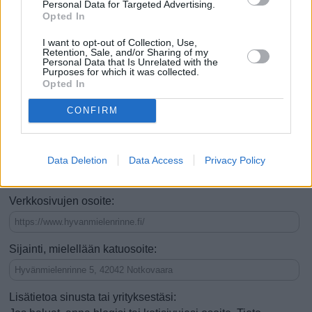
Personal Data for Targeted Advertising.
Se on nähtävyys
Opted In
Se on tekemistä tai ajanvietettä
I want to opt-out of Collection, Use,
Retention, Sale, and/or Sharing of my
Siellä voi ruokailla (esim. ravintola)
Personal Data that Is Unrelated with the
Purposes for which it was collected.
Opted In
Voi tehdä ostoksia (esim. kauppa)
CONFIRM
Voi yöpyä (esim. hotelli)
Hyvä kesäisin
Hyvä talvisin
Vauhdikas
Rauhallinen
Data Deletion
Data Access
Privacy Policy
Hyvä lapsiperheille
Verkkosivujen osoite:
Sijainti, mielellään katuosoite:
Lisätietoa sinusta tai yrityksestäsi: