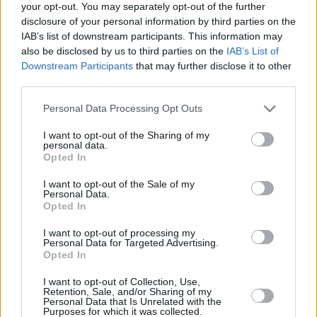
your opt-out. You may separately opt-out of the further
disclosure of your personal information by third parties on the
IAB’s list of downstream participants. This information may
also be disclosed by us to third parties on the
IAB’s List of
Downstream Participants
that may further disclose it to other
Kokoamme tälle sivulle vinkkejä hotelleista ja muista
third parties.
majapaikoista. Vinkit ovat teidän, lukijoidemme, meille
lähettämiä. Jos sinulla on takataskussa hyviä
Personal Data Processing Opt Outs
hotellivinkkejä, kerro niistä meille muillekin.
I want to opt-out of the Sharing of my
personal data.
Jos olet etsimässä majoitusta, huomioi, että tiedot vinkeissä
Opted In
ovat lähettäjien omia henkilökohtaisia käsityksiä ja
mielipiteitä. Varmista yksityiskohdat ennen varauksen
I want to opt-out of the Sale of my
Personal Data.
tekemistä käyttämältäsi varaussivustolta (esim.
Opted In
booking.com) tai majoituspaikan omilta verkkosivuilta.
I want to opt-out of processing my
Jos huomaat sivulla muutettavaa,
ilmoita
asiasta meille.
Personal Data for Targeted Advertising.
Opted In
Ei aiherajausta
Hotellit ja majoitus
I want to opt-out of Collection, Use,
Retention, Sale, and/or Sharing of my
Personal Data that Is Unrelated with the
Purposes for which it was collected.