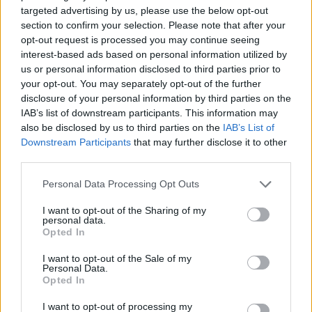
Kerro oma matkavinkkisi
targeted advertising by us, please use the below opt-out
section to confirm your selection. Please note that after your
Lisää oma vinkkisi nähtävyydestä, kaupasta,
opt-out request is processed you may continue seeing
ruokapaikasta, tapahtumasta, ajanvietteestä – tai mistä
interest-based ads based on personal information utilized by
tahansa kokemisen arvoisesta tällä paikkakunnalla.
us or personal information disclosed to third parties prior to
your opt-out. You may separately opt-out of the further
Autetaan toinen toisemme maan parhaiden paikkojen
disclosure of your personal information by third parties on the
äärelle.
IAB’s list of downstream participants. This information may
Vinkin otsikko (esim. paikan nimi):
also be disclosed by us to third parties on the
IAB’s List of
Downstream Participants
that may further disclose it to other
third parties.
Kerro parilla kolmella lauseella lisää:
( 0 / 500 merkkiä käytetty )
Personal Data Processing Opt Outs
I want to opt-out of the Sharing of my
personal data.
Opted In
I want to opt-out of the Sale of my
Personal Data.
Opted In
Valitse seuraavista vaihtoehdoista ne, jotka sopivat
vinkkiisi:
I want to opt-out of processing my