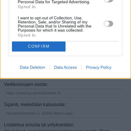
Personal Data for Targeted Advertising.
Se on nähtävyys
Opted In
Se on tekemistä tai ajanvietettä
I want to opt-out of Collection, Use,
Retention, Sale, and/or Sharing of my
Siellä voi ruokailla (esim. ravintola)
Personal Data that Is Unrelated with the
Purposes for which it was collected.
Opted In
Voi tehdä ostoksia (esim. kauppa)
CONFIRM
Voi yöpyä (esim. hotelli)
Hyvä kesäisin
Hyvä talvisin
Vauhdikas
Rauhallinen
Data Deletion
Data Access
Privacy Policy
Hyvä lapsiperheille
Verkkosivujen osoite:
Sijainti, mielellään katuosoite:
Lisätietoa sinusta tai yrityksestäsi: