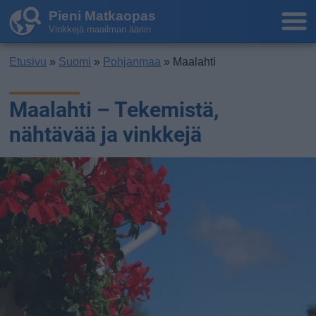
Pieni Matkaopas
Vinkkejä maailman ääriin
Etusivu
»
Suomi
»
Pohjanmaa
» Maalahti
Maalahti – Tekemistä,
nähtävää ja vinkkejä