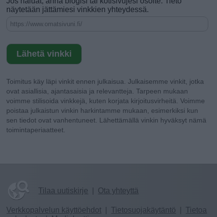
Jos haluat, anna blogisi tai kotisivujesi osoite. Tieto
näytetään jättämiesi vinkkien yhteydessä.
Toimitus käy läpi vinkit ennen julkaisua. Julkaisemme vinkit, jotka
ovat asiallisia, ajantasaisia ja relevantteja. Tarpeen mukaan
voimme stilisoida vinkkejä, kuten korjata kirjoitusvirheitä. Voimme
poistaa julkaistun vinkin harkintamme mukaan, esimerkiksi kun
sen tiedot ovat vanhentuneet. Lähettämällä vinkin hyväksyt nämä
toimintaperiaatteet.
Tilaa uutiskirje
|
Ota yhteyttä
Verkkopalvelun käyttöehdot
|
Tietosuojakäytäntö
|
Tietoa