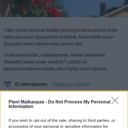
Tälle sivulle kootaan kaikki nähtävyyksiä koskevat vinkit
sekä osa muun tyyppisistä vinkeistä. Näet kaikki muun
tyyppiset vinkit valitsemalla aiheen alta.
Vinkit ovat teidän, lukijoidemme, meille lähettämiä.
Haluatko jakaa oman vinkkisi? Lähetä se
palautelomakkeen kautta, joka löytyy sivun lopusta.
Ei aiherajausta
Hotellit ja majoitus
Mitä, ei vielä vinkkejä!?
Pieni Matkaopas -
Do Not Process My Personal
Information
Oletko sinä ensimmäinen, joka lähettää vinkin?
If you wish to opt-out of the sale, sharing to third parties, or
processing of your personal or sensitive information for