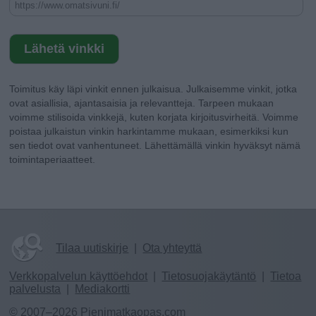
Toimitus käy läpi vinkit ennen julkaisua. Julkaisemme vinkit, jotka
ovat asiallisia, ajantasaisia ja relevantteja. Tarpeen mukaan
voimme stilisoida vinkkejä, kuten korjata kirjoitusvirheitä. Voimme
poistaa julkaistun vinkin harkintamme mukaan, esimerkiksi kun
sen tiedot ovat vanhentuneet. Lähettämällä vinkin hyväksyt nämä
toimintaperiaatteet.
Tilaa uutiskirje
|
Ota yhteyttä
Verkkopalvelun käyttöehdot
|
Tietosuojakäytäntö
|
Tietoa
palvelusta
|
Mediakortti
© 2007–2026 Pienimatkaopas.com