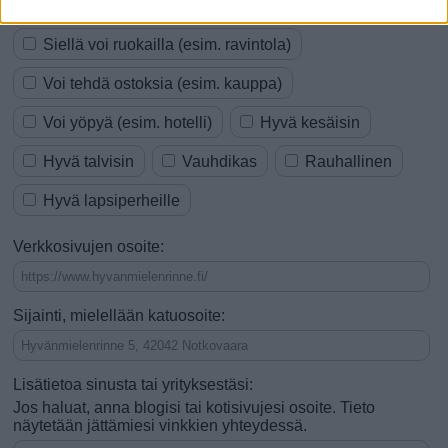
Se on tekemistä tai ajanvietettä
Siellä voi ruokailla (esim. ravintola)
Voi tehdä ostoksia (esim. kauppa)
Voi yöpyä (esim. hotelli)
Hyvä kesäisin
Hyvä talvisin
Vauhdikas
Rauhallinen
Hyvä lapsiperheille
Verkkosivujen osoite:
Sijainti, mielellään katuosoite:
Lisätietoa sinusta tai yrityksestäsi:
Jos haluat, anna blogisi tai kotisivujesi osoite. Tieto
näytetään jättämiesi vinkkien yhteydessä.