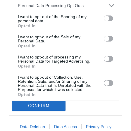
Lisää oma vinkkisi nähtävyydestä, kaupasta,
Personal Data Processing Opt Outs
ruokapaikasta, tapahtumasta, ajanvietteestä – tai mistä
tahansa kokemisen arvoisesta tällä paikkakunnalla.
I want to opt-out of the Sharing of my
personal data.
Autetaan toinen toisemme maan parhaiden paikkojen
Opted In
äärelle.
I want to opt-out of the Sale of my
Vinkin otsikko (esim. paikan nimi):
Personal Data.
Opted In
I want to opt-out of processing my
Kerro parilla kolmella lauseella lisää:
( 0 / 500 merkkiä käytetty )
Personal Data for Targeted Advertising.
Opted In
I want to opt-out of Collection, Use,
Retention, Sale, and/or Sharing of my
Personal Data that Is Unrelated with the
Purposes for which it was collected.
Opted In
CONFIRM
Valitse seuraavista vaihtoehdoista ne, jotka sopivat
vinkkiisi:
Se on nähtävyys
Data Deletion
Data Access
Privacy Policy