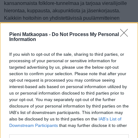
kansanomaista folklore-tunnelmaa ja tarjoaa vierailijoille
hierontaa, kuppausta, akupunktiota ja jäsenkorjausta.
Kaikkiin hoitoihin on yhdistettävissä puulämmitteinen
sauna ja välipala/keitto. Kuppari-Hanna on pitkänlinjan
kansanlääkintäkulttuurin ammattilainen ja lisäksi osaa
Pieni Matkaopas -
Do Not Process My Personal
Information
hyvin opastaa muihin paikallisiin palveluihin ja
nähtävyyksiin.
If you wish to opt-out of the sale, sharing to third parties, or
www.kuppari.fi
processing of your personal or sensitive information for
targeted advertising by us, please use the below opt-out
Pohjanpääntie 90b, 21180 Livonsaari (kartalla)
section to confirm your selection. Please note that after your
opt-out request is processed you may continue seeing
Instagram.com/ kupparihanna
: Lisätietoa vinkin jättäjästä
interest-based ads based on personal information utilized by
us or personal information disclosed to third parties prior to
Nähtävää
Tekemistä
Ruokailu
Ostokset
your opt-out. You may separately opt-out of the further
Hyvä kesäisin
Hyvä talvisin
Rauhallinen
disclosure of your personal information by third parties on the
IAB’s list of downstream participants. This information may
also be disclosed by us to third parties on the
IAB’s List of
Downstream Participants
that may further disclose it to other
Kerro oma matkavinkkisi
third parties.