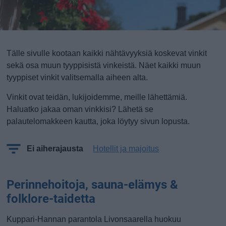
Tälle sivulle kootaan kaikki nähtävyyksiä koskevat vinkit
sekä osa muun tyyppisistä vinkeistä. Näet kaikki muun
tyyppiset vinkit valitsemalla aiheen alta.
Vinkit ovat teidän, lukijoidemme, meille lähettämiä.
Haluatko jakaa oman vinkkisi? Lähetä se
palautelomakkeen kautta, joka löytyy sivun lopusta.
Ei aiherajausta
Hotellit ja majoitus
Perinnehoitoja, sauna-elämys &
folklore-taidetta
Kuppari-Hannan parantola Livonsaarella huokuu