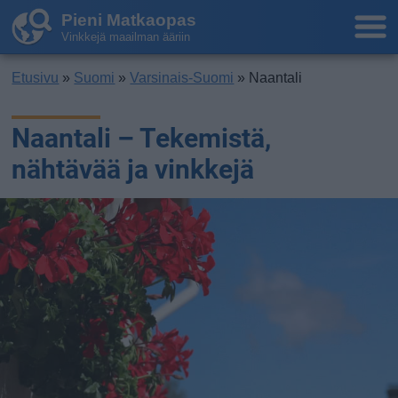
Pieni Matkaopas
Vinkkejä maailman ääriin
Etusivu
»
Suomi
»
Varsinais-Suomi
» Naantali
Naantali – Tekemistä,
nähtävää ja vinkkejä