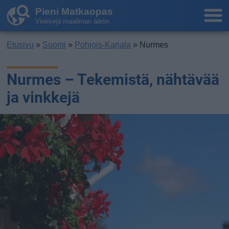
Pieni Matkaopas
Vinkkejä maailman ääriin
Etusivu
»
Suomi
»
Pohjois-Karjala
» Nurmes
Nurmes – Tekemistä, nähtävää
ja vinkkejä