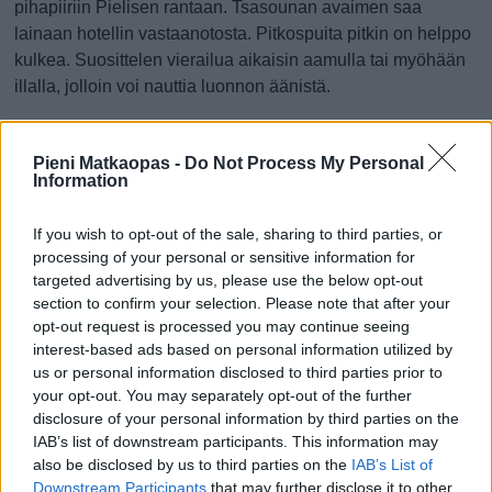
pihapiiriin Pielisen rantaan. Tsasounan avaimen saa
lainaan hotellin vastaanotosta. Pitkospuita pitkin on helppo
kulkea. Suosittelen vierailua aikaisin aamulla tai myöhään
illalla, jolloin voi nauttia luonnon äänistä.
kelvastakartalle.com/mita-tehda-bomban-ymparistossa/
Pieni Matkaopas -
Do Not Process My Personal
Bomba, Nurmes (kartalla)
Information
Nähtävää
Tekemistä
Hyvä kesäisin
Rauhallinen
If you wish to opt-out of the sale, sharing to third parties, or
processing of your personal or sensitive information for
Bomban talo
targeted advertising by us, please use the below opt-out
section to confirm your selection. Please note that after your
Bomban talo itsessään on jo nähtävyys. Suuri
opt-out request is processed you may continue seeing
hirsirakennus pitää sisällään kesäravintolan, näyttelyitä ja
interest-based ads based on personal information utilized by
puoteja.
us or personal information disclosed to third parties prior to
your opt-out. You may separately opt-out of the further
Suojärvenkatu 1, Nurmes (kartalla)
disclosure of your personal information by third parties on the
IAB’s list of downstream participants. This information may
Nähtävää
Ruokailu
Ostokset
Rauhallinen
also be disclosed by us to third parties on the
IAB’s List of
Downstream Participants
that may further disclose it to other