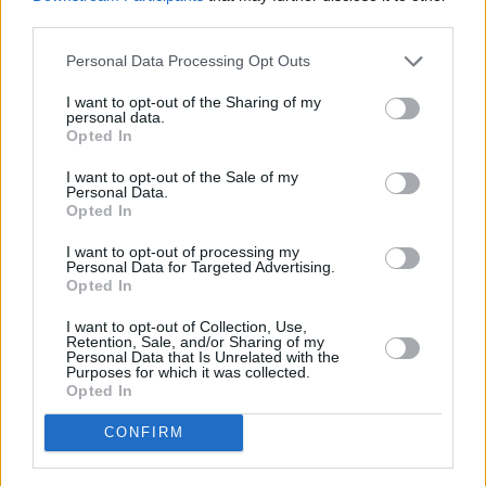
third parties.
Kerro oma matkavinkkisi
Personal Data Processing Opt Outs
Lisää oma vinkkisi nähtävyydestä, kaupasta,
I want to opt-out of the Sharing of my
ruokapaikasta, tapahtumasta, ajanvietteestä – tai mistä
personal data.
Opted In
tahansa kokemisen arvoisesta tällä paikkakunnalla.
Autetaan toinen toisemme maan parhaiden paikkojen
I want to opt-out of the Sale of my
äärelle.
Personal Data.
Opted In
Vinkin otsikko (esim. paikan nimi):
I want to opt-out of processing my
Personal Data for Targeted Advertising.
Opted In
Kerro parilla kolmella lauseella lisää:
( 0 / 500 merkkiä käytetty )
I want to opt-out of Collection, Use,
Retention, Sale, and/or Sharing of my
Personal Data that Is Unrelated with the
Purposes for which it was collected.
Opted In
CONFIRM
Valitse seuraavista vaihtoehdoista ne, jotka sopivat