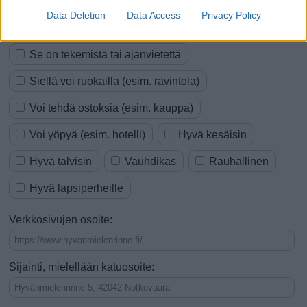
vinkkiisi:
Data Deletion
Data Access
Privacy Policy
Se on nähtävyys
Se on tekemistä tai ajanvietettä
Siellä voi ruokailla (esim. ravintola)
Voi tehdä ostoksia (esim. kauppa)
Voi yöpyä (esim. hotelli)
Hyvä kesäisin
Hyvä talvisin
Vauhdikas
Rauhallinen
Hyvä lapsiperheille
Verkkosivujen osoite:
Sijainti, mielellään katuosoite: