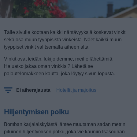
Tälle sivulle kootaan kaikki nähtävyyksiä koskevat vinkit
sekä osa muun tyyppisistä vinkeistä. Näet kaikki muun
tyyppiset vinkit valitsemalla aiheen alta.
Vinkit ovat teidän, lukijoidemme, meille lähettämiä.
Haluatko jakaa oman vinkkisi? Lähetä se
palautelomakkeen kautta, joka löytyy sivun lopusta.
Ei aiherajausta
Hotellit ja majoitus
Hiljentymisen polku
Bomban karjalaiskylästä lähtee muutaman sadan metrin
pituinen hiljentymisen polku, joka vie kauniin tsasounan