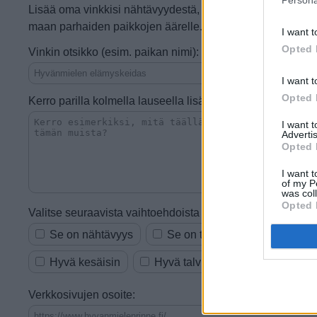
Persona
Lisää oma vinkkisi nähtävyydestä, kaupasta, ruokapaikast
maan parhaiden paikkojen äärelle.
I want t
Opted 
Vinkin otsikko (esim. paikan nimi):
I want t
Opted 
Kerro parilla kolmella lauseella lisää:
I want 
Advertis
Opted 
I want t
of my P
was col
Opted 
Valitse seuraavista vaihtoehdoista ne, jotka sopivat vinkkii
Se on nähtävyys
Se on tekemistä tai ajanvietet
Hyvä kesäisin
Hyvä talvisin
Vauhdikas
Verkkosivujen osoite: