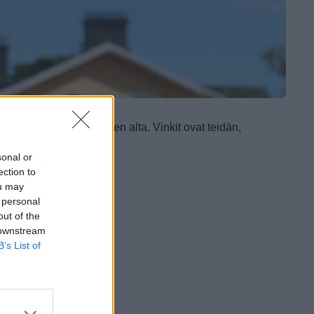
inkit valitsemalla aiheen alta.
Vinkit ovat teidän,
usta.
sonal or
ection to
ou may
 personal
out of the
 downstream
B’s List of