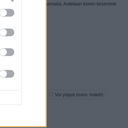
arvoisesta tällä paikkakunnalla. Autetaan toinen toisemme
oksia (esim. kauppa)
Voi yöpyä (esim. hotelli)