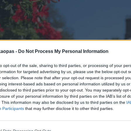
kaopas -
Do Not Process My Personal Information
sekä osa muun tyyppisistä vinkeistä. Näet kaikki muun tyyppiset v
kkisi? Lähetä se palautelomakkeen kautta, joka löytyy sivun lop
to opt-out of the sale, sharing to third parties, or processing of your per
formation for targeted advertising by us, please use the below opt-out s
r selection. Please note that after your opt-out request is processed y
eing interest-based ads based on personal information utilized by us or
disclosed to third parties prior to your opt-out. You may separately opt-
losure of your personal information by third parties on the IAB’s list of
. This information may also be disclosed by us to third parties on the
IA
Participants
that may further disclose it to other third parties.