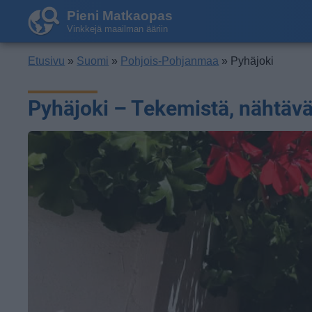
Pieni Matkaopas
Vinkkejä maailman ääriin
Etusivu
»
Suomi
»
Pohjois-Pohjanmaa
» Pyhäjoki
Pyhäjoki – Tekemistä, nähtävä