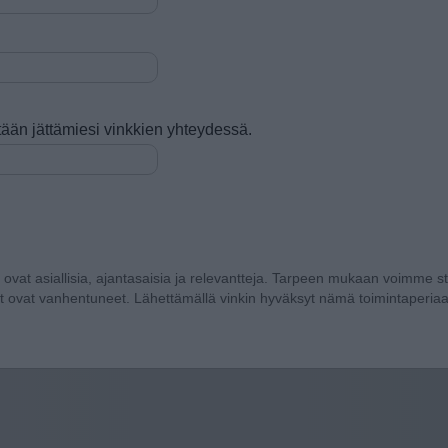
tetään jättämiesi vinkkien yhteydessä.
a ovat asiallisia, ajantasaisia ja relevantteja. Tarpeen mukaan voimme sti
t ovat vanhentuneet. Lähettämällä vinkin hyväksyt nämä toimintaperiaa