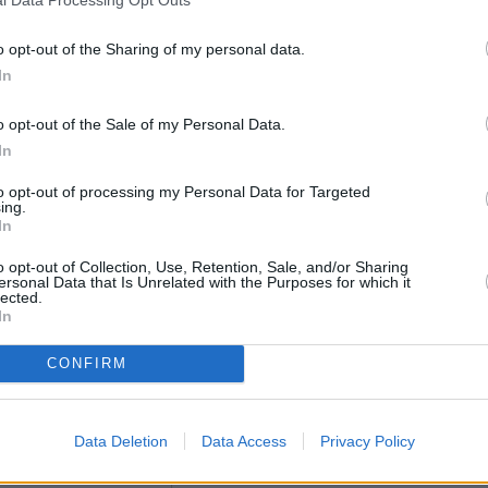
l Data Processing Opt Outs
a, tapahtumasta, ajanvietteestä – tai mistä tahansa kokemisen 
o opt-out of the Sharing of my personal data.
In
o opt-out of the Sale of my Personal Data.
In
( 0 / 500 merkkiä käytetty )
to opt-out of processing my Personal Data for Targeted
ing.
In
o opt-out of Collection, Use, Retention, Sale, and/or Sharing
ersonal Data that Is Unrelated with the Purposes for which it
lected.
In
si:
tä
Siellä voi ruokailla (esim. ravintola)
Voi tehdä ost
CONFIRM
Rauhallinen
Hyvä lapsiperheille
Data Deletion
Data Access
Privacy Policy