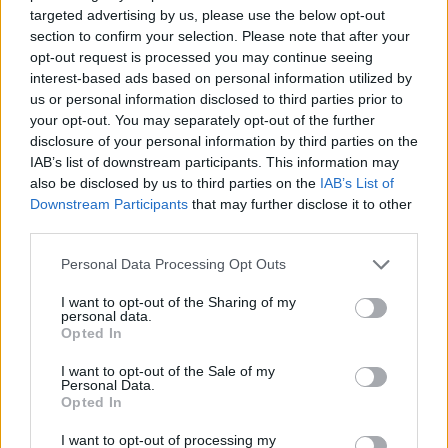
Kerro oma matkavinkkisi
targeted advertising by us, please use the below opt-out
section to confirm your selection. Please note that after your
Lisää oma vinkkisi nähtävyydestä, kaupasta,
opt-out request is processed you may continue seeing
ruokapaikasta, tapahtumasta, ajanvietteestä – tai mistä
interest-based ads based on personal information utilized by
tahansa kokemisen arvoisesta tällä paikkakunnalla.
us or personal information disclosed to third parties prior to
your opt-out. You may separately opt-out of the further
Autetaan toinen toisemme maan parhaiden paikkojen
disclosure of your personal information by third parties on the
äärelle.
IAB’s list of downstream participants. This information may
Vinkin otsikko (esim. paikan nimi):
also be disclosed by us to third parties on the
IAB’s List of
Downstream Participants
that may further disclose it to other
third parties.
Kerro parilla kolmella lauseella lisää:
( 0 / 500 merkkiä käytetty )
Personal Data Processing Opt Outs
I want to opt-out of the Sharing of my
personal data.
Opted In
I want to opt-out of the Sale of my
Personal Data.
Opted In
Valitse seuraavista vaihtoehdoista ne, jotka sopivat
vinkkiisi:
I want to opt-out of processing my