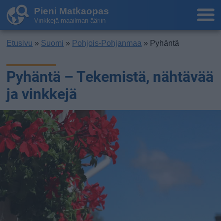
Pieni Matkaopas
Vinkkejä maailman ääriin
Etusivu
»
Suomi
»
Pohjois-Pohjanmaa
» Pyhäntä
Pyhäntä – Tekemistä, nähtävää
ja vinkkejä