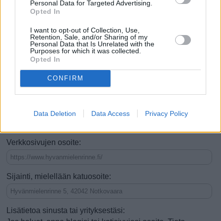
Personal Data for Targeted Advertising.
Se on nähtävyys
Opted In
Se on tekemistä tai ajanvietettä
I want to opt-out of Collection, Use,
Retention, Sale, and/or Sharing of my
Siellä voi ruokailla (esim. ravintola)
Personal Data that Is Unrelated with the
Purposes for which it was collected.
Opted In
Voi tehdä ostoksia (esim. kauppa)
CONFIRM
Voi yöpyä (esim. hotelli)
Hyvä kesäisin
Hyvä talvisin
Vauhdikas
Rauhallinen
Data Deletion
Data Access
Privacy Policy
Hyvä lapsiperheille
Verkkosivujen osoite:
Sijainti, mielellään katuosoite:
Lisätietoa sinusta tai yrityksestäsi: