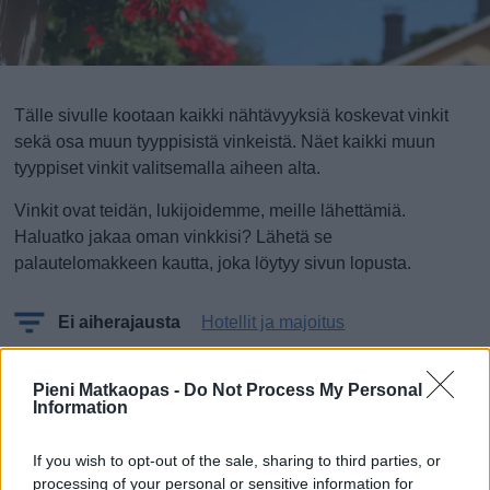
Tälle sivulle kootaan kaikki nähtävyyksiä koskevat vinkit
sekä osa muun tyyppisistä vinkeistä. Näet kaikki muun
tyyppiset vinkit valitsemalla aiheen alta.
Vinkit ovat teidän, lukijoidemme, meille lähettämiä.
Haluatko jakaa oman vinkkisi? Lähetä se
palautelomakkeen kautta, joka löytyy sivun lopusta.
Ei aiherajausta
Hotellit ja majoitus
Mitä, ei vielä vinkkejä!?
Pieni Matkaopas -
Do Not Process My Personal
Information
Oletko sinä ensimmäinen, joka lähettää vinkin?
If you wish to opt-out of the sale, sharing to third parties, or
processing of your personal or sensitive information for