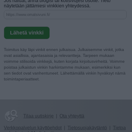
Jos haluat, anna blogisi tai kotisivujesi osoite. Tieto
näytetään jättämiesi vinkkien yhteydessä.
Toimitus käy läpi vinkit ennen julkaisua. Julkaisemme vinkit, jotka
ovat asiallisia, ajantasaisia ja relevantteja. Tarpeen mukaan
voimme stilisoida vinkkejä, kuten korjata kirjoitusvirheitä. Voimme
poistaa julkaistun vinkin harkintamme mukaan, esimerkiksi kun
sen tiedot ovat vanhentuneet. Lähettämällä vinkin hyväksyt nämä
toimintaperiaatteet.
Tilaa uutiskirje
|
Ota yhteyttä
Verkkopalvelun käyttöehdot
|
Tietosuojakäytäntö
|
Tietoa