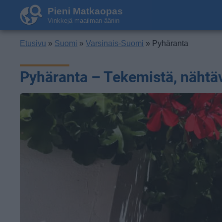
Pieni Matkaopas
Vinkkejä maailman ääriin
Etusivu
»
Suomi
»
Varsinais-Suomi
» Pyhäranta
Pyhäranta – Tekemistä, nähtäv