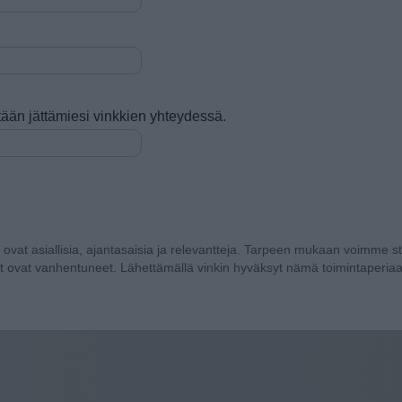
tetään jättämiesi vinkkien yhteydessä.
a ovat asiallisia, ajantasaisia ja relevantteja. Tarpeen mukaan voimme sti
t ovat vanhentuneet. Lähettämällä vinkin hyväksyt nämä toimintaperiaa