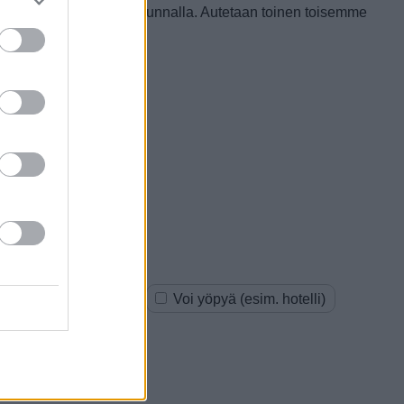
arvoisesta tällä paikkakunnalla. Autetaan toinen toisemme
oksia (esim. kauppa)
Voi yöpyä (esim. hotelli)