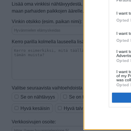
Persona
Lisää oma vinkkisi nähtävyydestä, kaupasta, ruokapaikast
maan parhaiden paikkojen äärelle.
I want t
Opted 
Vinkin otsikko (esim. paikan nimi):
I want t
Opted 
Kerro parilla kolmella lauseella lisää:
I want 
Advertis
Opted 
I want t
of my P
was col
Opted 
Valitse seuraavista vaihtoehdoista ne, jotka sopivat vinkkii
Se on nähtävyys
Se on tekemistä tai ajanvietet
Hyvä kesäisin
Hyvä talvisin
Vauhdikas
Verkkosivujen osoite: