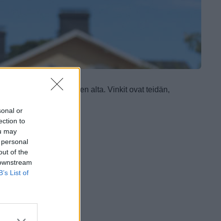
inkit valitsemalla aiheen alta.
Vinkit ovat teidän,
usta.
sonal or
ection to
ou may
 personal
out of the
 downstream
B’s List of