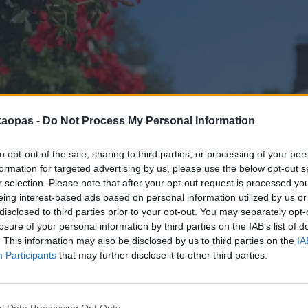
kaopas -
Do Not Process My Personal Information
sekä osa muun tyyppisistä vinkeistä. Näet kaikki muun tyyppiset v
kkisi? Lähetä se palautelomakkeen kautta, joka löytyy sivun lop
to opt-out of the sale, sharing to third parties, or processing of your per
formation for targeted advertising by us, please use the below opt-out s
r selection. Please note that after your opt-out request is processed y
eing interest-based ads based on personal information utilized by us or
disclosed to third parties prior to your opt-out. You may separately opt-
losure of your personal information by third parties on the IAB’s list of
. This information may also be disclosed by us to third parties on the
IA
Participants
that may further disclose it to other third parties.