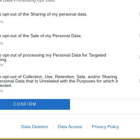
l Data Processing Opt Outs
a, tapahtumasta, ajanvietteestä – tai mistä tahansa kokemisen 
o opt-out of the Sharing of my personal data.
In
o opt-out of the Sale of my Personal Data.
In
( 0 / 500 merkkiä käytetty )
to opt-out of processing my Personal Data for Targeted
ing.
In
o opt-out of Collection, Use, Retention, Sale, and/or Sharing
ersonal Data that Is Unrelated with the Purposes for which it
lected.
In
si:
tä
Siellä voi ruokailla (esim. ravintola)
Voi tehdä ost
CONFIRM
Rauhallinen
Hyvä lapsiperheille
Data Deletion
Data Access
Privacy Policy