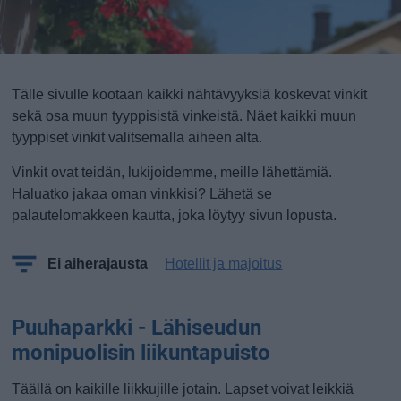
Tälle sivulle kootaan kaikki nähtävyyksiä koskevat vinkit
sekä osa muun tyyppisistä vinkeistä. Näet kaikki muun
tyyppiset vinkit valitsemalla aiheen alta.
Vinkit ovat teidän, lukijoidemme, meille lähettämiä.
Haluatko jakaa oman vinkkisi? Lähetä se
palautelomakkeen kautta, joka löytyy sivun lopusta.
Ei aiherajausta
Hotellit ja majoitus
Puuhaparkki - Lähiseudun
monipuolisin liikuntapuisto
Täällä on kaikille liikkujille jotain. Lapset voivat leikkiä