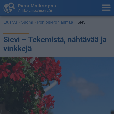
Pieni Matkaopas
Vinkkejä maailman ääriin
Etusivu
»
Suomi
»
Pohjois-Pohjanmaa
» Sievi
Sievi – Tekemistä, nähtävää ja
vinkkejä