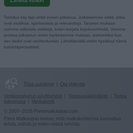
Toimitus käy läpi vinkit ennen julkaisua. Julkaisemme vinkit, jotka
ovat asiallisia, ajantasaisia ja relevantteja. Tarpeen mukaan
voimme stilisoida vinkkejä, kuten korjata kirjoitusvirheitä. Voimme
poistaa julkaistun vinkin harkintamme mukaan, esimerkiksi kun
sen tiedot ovat vanhentuneet. Lähettämällä vinkin hyväksyt nämä
toimintaperiaatteet.
Tilaa uutiskirje
|
Ota yhteyttä
Verkkopalvelun käyttöehdot
|
Tietosuojakäytäntö
|
Tietoa
palvelusta
|
Mediakortti
© 2007–2026 Pienimatkaopas.com
Pieni Matkaopas kertoo, mitä matkakohteissa kannattaa
tehdä, nähdä ja miten niissä selviää.