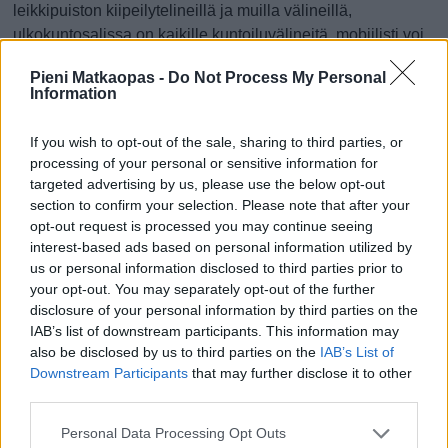
leikkipuiston kiipeilytelineillä ja muilla välineillä,
ulkokuntosalissa on kaikille kuntoiluvälineitä, mobiilisti voi
pelata interaktiivisia pelejä, joita ohjataan liikkumalla ja
Pieni Matkaopas -
Do Not Process My Personal
ikäihmisten terveysliikuntaan on Senior Sport -
Information
kuntoilutuotteita. Tällä alueella kaikki kolme sukupolvea
voivat luontevasti kohdata. Puuhaparkki sijaitsee Sievin
If you wish to opt-out of the sale, sharing to third parties, or
keskustassa.
processing of your personal or sensitive information for
targeted advertising by us, please use the below opt-out
www.sievi.fi/lahiliikuntapaikat-leikkikentat-skeittaus
section to confirm your selection. Please note that after your
opt-out request is processed you may continue seeing
Alatalontie 1, Sievi (kartalla)
interest-based ads based on personal information utilized by
us or personal information disclosed to third parties prior to
Tekemistä
Hyvä lapsiperheille
Vauhdikas
your opt-out. You may separately opt-out of the further
disclosure of your personal information by third parties on the
IAB’s list of downstream participants. This information may
Kerro oma matkavinkkisi
also be disclosed by us to third parties on the
IAB’s List of
Downstream Participants
that may further disclose it to other
Lisää oma vinkkisi nähtävyydestä, kaupasta,
third parties.
ruokapaikasta, tapahtumasta, ajanvietteestä – tai mistä
Personal Data Processing Opt Outs
tahansa kokemisen arvoisesta tällä paikkakunnalla.