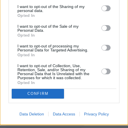
Autetaan toinen toisemme maan parhaiden paikkojen
I want to opt-out of the Sharing of my
äärelle.
personal data.
Opted In
Vinkin otsikko (esim. paikan nimi):
I want to opt-out of the Sale of my
Personal Data.
Opted In
Kerro parilla kolmella lauseella lisää:
( 0 / 500 merkkiä käytetty )
I want to opt-out of processing my
Personal Data for Targeted Advertising.
Opted In
I want to opt-out of Collection, Use,
Retention, Sale, and/or Sharing of my
Personal Data that Is Unrelated with the
Purposes for which it was collected.
Opted In
Valitse seuraavista vaihtoehdoista ne, jotka sopivat
vinkkiisi:
CONFIRM
Se on nähtävyys
Se on tekemistä tai ajanvietettä
Data Deletion
Data Access
Privacy Policy
Siellä voi ruokailla (esim. ravintola)