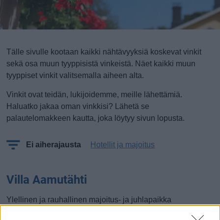
Tälle sivulle kootaan kaikki nähtävyyksiä koskevat vinkit
sekä osa muun tyyppisistä vinkeistä. Näet kaikki muun
tyyppiset vinkit valitsemalla aiheen alta.
Vinkit ovat teidän, lukijoidemme, meille lähettämiä.
Haluatko jakaa oman vinkkisi? Lähetä se
palautelomakkeen kautta, joka löytyy sivun lopusta.
Ei aiherajausta
Hotellit ja majoitus
Villa Aamutähti
Ylellinen ja rauhallinen majoitus- ja juhlapaikka
luonnonkauniin Kangaslammen rannalla.