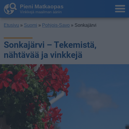
Pieni Matkaopas
Vinkkejä maailman ääriin
Etusivu
»
Suomi
»
Pohjois-Savo
» Sonkajärvi
Sonkajärvi – Tekemistä,
nähtävää ja vinkkejä