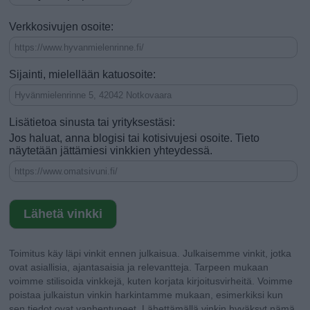
Verkkosivujen osoite:
Sijainti, mielellään katuosoite:
Lisätietoa sinusta tai yrityksestäsi:
Jos haluat, anna blogisi tai kotisivujesi osoite. Tieto
näytetään jättämiesi vinkkien yhteydessä.
Toimitus käy läpi vinkit ennen julkaisua. Julkaisemme vinkit, jotka
ovat asiallisia, ajantasaisia ja relevantteja. Tarpeen mukaan
voimme stilisoida vinkkejä, kuten korjata kirjoitusvirheitä. Voimme
poistaa julkaistun vinkin harkintamme mukaan, esimerkiksi kun
sen tiedot ovat vanhentuneet. Lähettämällä vinkin hyväksyt nämä