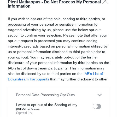
Pieni Matkaopas -
Do Not Process My Personal
www. villa-aamutahti.com
Information
Sonkakoskentie 205 B, 74300 Sonkajärvi (kartalla)
If you wish to opt-out of the sale, sharing to third parties, or
processing of your personal or sensitive information for
Yöpyminen
Hyvä kesäisin
Hyvä talvisin
targeted advertising by us, please use the below opt-out
section to confirm your selection. Please note that after your
Hyvä lapsiperheille
Rauhallinen
opt-out request is processed you may continue seeing
interest-based ads based on personal information utilized by
us or personal information disclosed to third parties prior to
Kerro oma matkavinkkisi
your opt-out. You may separately opt-out of the further
disclosure of your personal information by third parties on the
Lisää oma vinkkisi nähtävyydestä, kaupasta,
IAB’s list of downstream participants. This information may
ruokapaikasta, tapahtumasta, ajanvietteestä – tai mistä
also be disclosed by us to third parties on the
IAB’s List of
tahansa kokemisen arvoisesta tällä paikkakunnalla.
Downstream Participants
that may further disclose it to other
Autetaan toinen toisemme maan parhaiden paikkojen
third parties.
äärelle.
Personal Data Processing Opt Outs
Vinkin otsikko (esim. paikan nimi):
I want to opt-out of the Sharing of my
personal data.
Opted In
Kerro parilla kolmella lauseella lisää:
( 0 / 500 merkkiä käytetty )