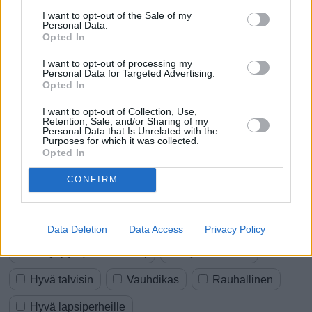
I want to opt-out of the Sale of my
Personal Data.
Opted In
I want to opt-out of processing my
Personal Data for Targeted Advertising.
Opted In
Valitse seuraavista vaihtoehdoista ne, jotka sopivat
I want to opt-out of Collection, Use,
Retention, Sale, and/or Sharing of my
vinkkiisi:
Personal Data that Is Unrelated with the
Purposes for which it was collected.
Se on nähtävyys
Opted In
Se on tekemistä tai ajanvietettä
CONFIRM
Siellä voi ruokailla (esim. ravintola)
Voi tehdä ostoksia (esim. kauppa)
Data Deletion
Data Access
Privacy Policy
Voi yöpyä (esim. hotelli)
Hyvä kesäisin
Hyvä talvisin
Vauhdikas
Rauhallinen
Hyvä lapsiperheille