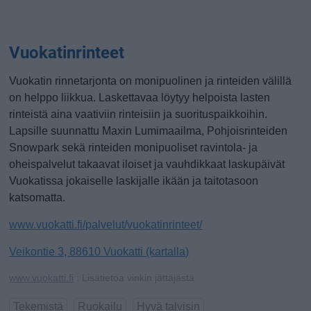
Vuokatinrinteet
Vuokatin rinnetarjonta on monipuolinen ja rinteiden välillä
on helppo liikkua. Laskettavaa löytyy helpoista lasten
rinteistä aina vaativiin rinteisiin ja suorituspaikkoihin.
Lapsille suunnattu Maxin Lumimaailma, Pohjoisrinteiden
Snowpark sekä rinteiden monipuoliset ravintola- ja
oheispalvelut takaavat iloiset ja vauhdikkaat laskupäivät
Vuokatissa jokaiselle laskijalle ikään ja taitotasoon
katsomatta.
www.vuokatti.fi/palvelut/vuokatinrinteet/
Veikontie 3, 88610 Vuokatti (kartalla)
www.vuokatti.fi
: Lisätietoa vinkin jättäjästä
Tekemistä
Ruokailu
Hyvä talvisin