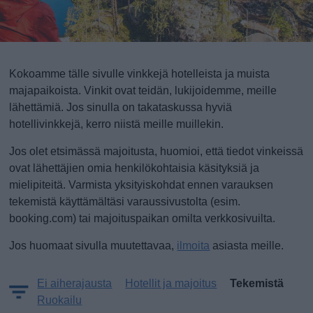
Kokoamme tälle sivulle vinkkejä hotelleista ja muista
majapaikoista. Vinkit ovat teidän, lukijoidemme, meille
lähettämiä. Jos sinulla on takataskussa hyviä
hotellivinkkejä, kerro niistä meille muillekin.
Jos olet etsimässä majoitusta, huomioi, että tiedot vinkeissä
ovat lähettäjien omia henkilökohtaisia käsityksiä ja
mielipiteitä. Varmista yksityiskohdat ennen varauksen
tekemistä käyttämältäsi varaussivustolta (esim.
booking.com) tai majoituspaikan omilta verkkosivuilta.
Jos huomaat sivulla muutettavaa,
ilmoita
asiasta meille.
Ei aiherajausta
Hotellit ja majoitus
Tekemistä
Ruokailu