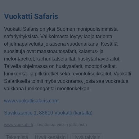
Vuokatti Safaris
Vuokatti Safaris on yksi Suomen monipuolisimmista
safariyrityksistä. Valikoimasta löytyy laaja tarjonta
ohjelmapalveluita jokaisena vuodenaikana. Kesällä
suosittuja ovat maastoautosafarit, kalastus- ja
melontaretket, karhunkatseluillat, huskytarhavierailut.
Talvella ohjelmassa on huskysafarit, moottorikelkat,
lumikenkä- ja pilkkiretket sekä revontuliseikkailut. Vuokatti
Safariksella toimii myös vuokraamo, josta saa vuokrattua
vaikkapa lumikengät tai moottorikelkan.
www.vuokattisafaris.com
Suvikkaantie 1, 88610 Vuokatti (kartalla)
www.vuokatti.fi
: Lisätietoa vinkin jättäjästä
Tekemistä
Hyvä kesäisin
Hyvä talvisin