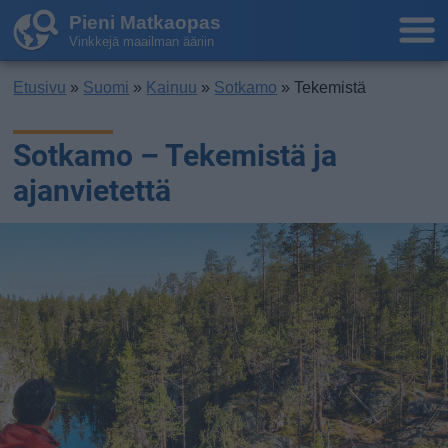
Pieni Matkaopas
Vinkkejä maailman ääriin
Etusivu
»
Suomi
»
Kainuu
»
Sotkamo
» Tekemistä
Sotkamo – Tekemistä ja
ajanvietettä