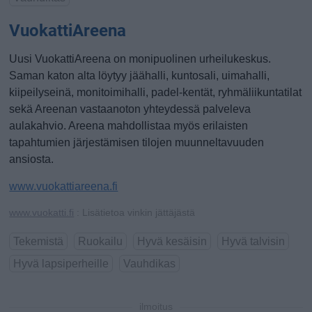
VuokattiAreena
Uusi VuokattiAreena on monipuolinen urheilukeskus.
Saman katon alta löytyy jäähalli, kuntosali, uimahalli,
kiipeilyseinä, monitoimihalli, padel-kentät, ryhmäliikuntatilat
sekä Areenan vastaanoton yhteydessä palveleva
aulakahvio. Areena mahdollistaa myös erilaisten
tapahtumien järjestämisen tilojen muunneltavuuden
ansiosta.
www.vuokattiareena.fi
www.vuokatti.fi
: Lisätietoa vinkin jättäjästä
Tekemistä
Ruokailu
Hyvä kesäisin
Hyvä talvisin
Hyvä lapsiperheille
Vauhdikas
ilmoitus