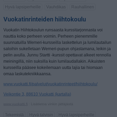
Hyvä lapsiperheille
Vauhdikas
Rauhallinen
Vuokatinrinteiden hiihtokoulu
Vuokatin Hiihtokoulun runsaasta kurssitarjonnasta voi
nauttia koko perheen voimin. Perheen pienemmille
suunnatuilla Werneri-kursseilla laskettelun ja lumilautailun
saloihin sukelletaan Werneri-pupun ohjastamana, leikin ja
pelin avulla. Junnu Startti -kurssit opettavat alkeet rennolla
meiningillä, niin suksilla kuin lumilaudallakin. Aikuisten
kursseilla pääsee kokeilemaan uutta lajia tai hiomaan
omaa laskutekniikkaansa.
www.vuokatti.fi/palvelut/vuokatinrinteet/hiihtokoulu/
Veikontie 3, 88610 Vuokatti (kartalla)
www.vuokatti.fi
: Lisätietoa vinkin jättäjästä
Tekemistä
Hyvä talvisin
Hyvä lapsiperheille