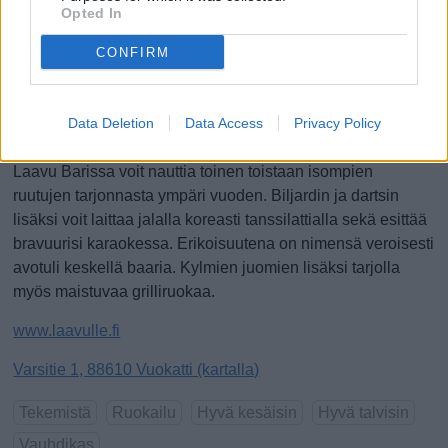
Katinkullantie 15, 88610 Vuokatti (kartalla)
Opted In
www.vuokatti.fi
: Lisätietoa vinkin jättäjästä
CONFIRM
Tekemistä
Hyvä kesäisin
Data Deletion
Data Access
Privacy Policy
Laavu Bar
Laavu Barissa voit nauttia toinen toistaan isompien
ruutujen tarjonnasta ympäri vuoden. Biljardin ja dartsin
lisäksi voit laittaa jalalla koreasti tanssilattialla sekä esittää
bravuurisi karaokessa. Erikoisuutena on nimensä veroisesti
avotuli keskellä baaria. Kylmien juomien lisäksi tarjolla
myös maistuvaa grilliruokaa.
www.laavulle.fi
Varsitie 1, 88610 Vuokatti (kartalla)
Tekemistä
Ruokailu
Hyvä kesäisin
Hyvä talvisin
Vauhdikas