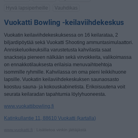
Hyvä lapsiperheille
Vauhdikas
Vuokatti Bowling -keilaviihdekeskus
Vuokatin keilaviihdekeskuksessa on 16 keilarataa, 2
biljardipöytää sekä Vuokatti Shooting ammuntasimulaattori.
Anniskeluoikeuksilla varustetusta kahvilasta saat
snackseja pieneen nälkään sekä virvokkeita, valikoimassa
on ennakkotilauksesta erilaisia menuvaihtoehtoja
isommille ryhmille. Kahvilassa on oma pieni leikkihuone
lapsille. Vuokatin keilaviihdekeskuksen saunaosasto
koostuu sauna- ja kokouskabinetista. Erikoisuutena voit
seurata keilaradan tapahtumia löylyhuoneesta.
www.vuokattibowling.fi
Katinkullantie 11, 88610 Vuokatti (kartalla)
www.vuokatti.fi
: Lisätietoa vinkin jättäjästä