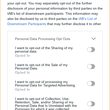
your opt-out. You may separately opt-out of the further
disclosure of your personal information by third parties on the
IAB’s list of downstream participants. This information may
also be disclosed by us to third parties on the
IAB’s List of
Downstream Participants
that may further disclose it to other
third parties.
Personal Data Processing Opt Outs
Katinkulta Golf
I want to opt-out of the Sharing of my
Upeat kentät odottavat sinua Katinkullassa Nuasjärven
personal data.
Opted In
rannalla. Katinkulta tarjoaa kolmella kentällä elämyksiä
kaiken tasoisille pelaajille. Vuokatti-kentälle pääsee
I want to opt-out of the Sale of my
pelaamaan pääsee edullisesti ilman jäsenyyttä ja
Personal Data.
Opted In
osakkuutta. 9-reikäinen Tenetti-kenttä on vaihteleva ja
joustava pelattava. Lajin kokeneimmille harrastajille sopii
I want to opt-out of processing my
Personal Data for Targeted Advertising.
18-reikäinen Championship-tason Nuas-kenttä, joka
Opted In
tarjoaa upeat maisemat ja sopivat haasteet.
I want to opt-out of Collection, Use,
www.katinkultagolf.fi
Retention, Sale, and/or Sharing of my
Personal Data that Is Unrelated with the
Purposes for which it was collected.