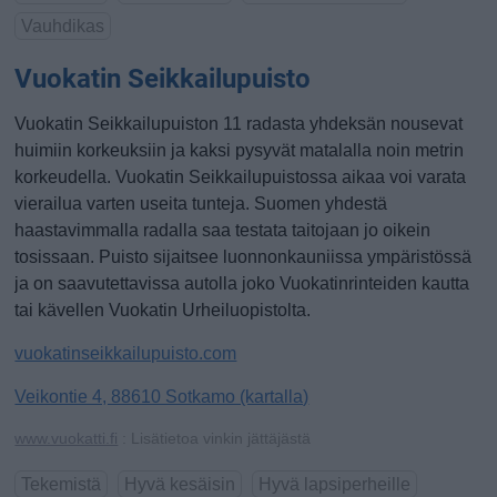
Vauhdikas
Vuokatin Seikkailupuisto
Vuokatin Seikkailupuiston 11 radasta yhdeksän nousevat
huimiin korkeuksiin ja kaksi pysyvät matalalla noin metrin
korkeudella. Vuokatin Seikkailupuistossa aikaa voi varata
vierailua varten useita tunteja. Suomen yhdestä
haastavimmalla radalla saa testata taitojaan jo oikein
tosissaan. Puisto sijaitsee luonnonkauniissa ympäristössä
ja on saavutettavissa autolla joko Vuokatinrinteiden kautta
tai kävellen Vuokatin Urheiluopistolta.
vuokatinseikkailupuisto.com
Veikontie 4, 88610 Sotkamo (kartalla)
www.vuokatti.fi
: Lisätietoa vinkin jättäjästä
Tekemistä
Hyvä kesäisin
Hyvä lapsiperheille