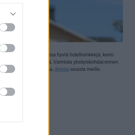
os sinulla on takataskussa hyviä hotellivinkkejä, kerro
käsityksiä ja mielipiteitä. Varmista yksityiskohdat ennen
maat sivulla muutettavaa,
ilmoita
asiasta meille.