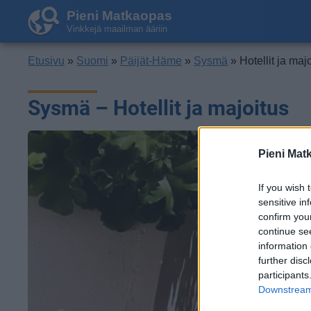
Pieni Matkaopas
Vinkkejä maailman ääriin
Etusivu
»
Suomi
»
Päijät-Häme
»
Sysmä
» Hotellit ja maj
Sysmä – Hotellit ja majoitus
Pieni Mat
If you wish 
sensitive in
confirm you
continue se
information 
further disc
participants
Downstream 