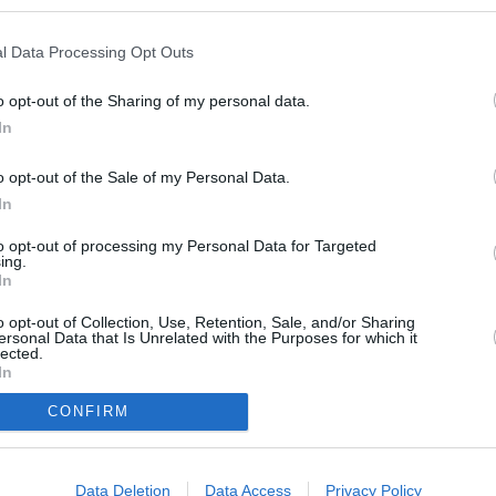
l Data Processing Opt Outs
o opt-out of the Sharing of my personal data.
In
o opt-out of the Sale of my Personal Data.
paikoista. Vinkit ovat teidän, lukijoidemme, meille lähettämiä. J
In
oi, että tiedot vinkeissä ovat lähettäjien omia henkilökohtaisia 
to opt-out of processing my Personal Data for Targeted
 booking.com) tai majoituspaikan omilta verkkosivuilta.
Jos huo
ing.
In
o opt-out of Collection, Use, Retention, Sale, and/or Sharing
ersonal Data that Is Unrelated with the Purposes for which it
lected.
In
CONFIRM
Data Deletion
Data Access
Privacy Policy