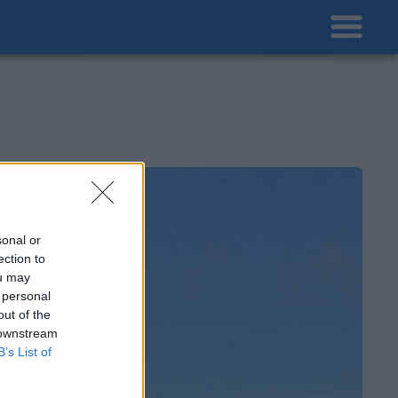
sonal or
ection to
ou may
 personal
out of the
 downstream
B’s List of