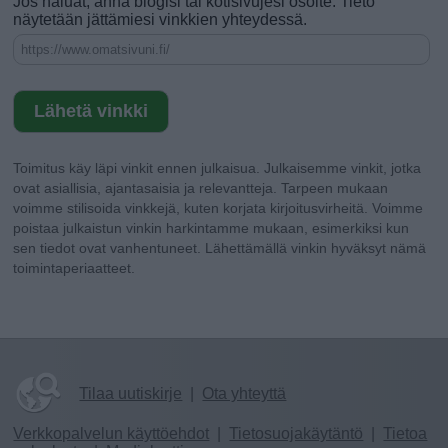
Jos haluat, anna blogisi tai kotisivujesi osoite. Tieto
näytetään jättämiesi vinkkien yhteydessä.
Toimitus käy läpi vinkit ennen julkaisua. Julkaisemme vinkit, jotka
ovat asiallisia, ajantasaisia ja relevantteja. Tarpeen mukaan
voimme stilisoida vinkkejä, kuten korjata kirjoitusvirheitä. Voimme
poistaa julkaistun vinkin harkintamme mukaan, esimerkiksi kun
sen tiedot ovat vanhentuneet. Lähettämällä vinkin hyväksyt nämä
toimintaperiaatteet.
Tilaa uutiskirje
|
Ota yhteyttä
Verkkopalvelun käyttöehdot
|
Tietosuojakäytäntö
|
Tietoa