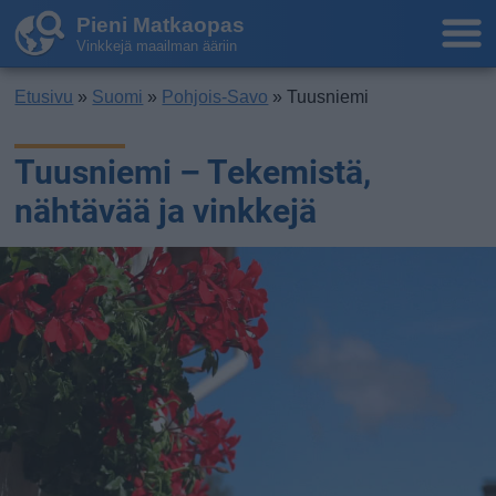
Pieni Matkaopas
Vinkkejä maailman ääriin
Etusivu
»
Suomi
»
Pohjois-Savo
» Tuusniemi
Tuusniemi – Tekemistä,
nähtävää ja vinkkejä