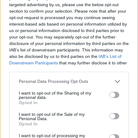
Kerro oma matkavinkkisi
targeted advertising by us, please use the below opt-out
section to confirm your selection. Please note that after your
Lisää oma vinkkisi nähtävyydestä, kaupasta,
opt-out request is processed you may continue seeing
ruokapaikasta, tapahtumasta, ajanvietteestä – tai mistä
interest-based ads based on personal information utilized by
tahansa kokemisen arvoisesta tällä paikkakunnalla.
us or personal information disclosed to third parties prior to
your opt-out. You may separately opt-out of the further
Autetaan toinen toisemme maan parhaiden paikkojen
disclosure of your personal information by third parties on the
äärelle.
IAB’s list of downstream participants. This information may
Vinkin otsikko (esim. paikan nimi):
also be disclosed by us to third parties on the
IAB’s List of
Downstream Participants
that may further disclose it to other
third parties.
Kerro parilla kolmella lauseella lisää:
( 0 / 500 merkkiä käytetty )
Personal Data Processing Opt Outs
I want to opt-out of the Sharing of my
personal data.
Opted In
I want to opt-out of the Sale of my
Personal Data.
Opted In
Valitse seuraavista vaihtoehdoista ne, jotka sopivat
vinkkiisi:
I want to opt-out of processing my