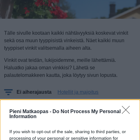
Tälle sivulle kootaan kaikki nähtävyyksiä koskevat vinkit
sekä osa muun tyyppisistä vinkeistä. Näet kaikki muun
tyyppiset vinkit valitsemalla aiheen alta.
Vinkit ovat teidän, lukijoidemme, meille lähettämiä.
Haluatko jakaa oman vinkkisi? Lähetä se
palautelomakkeen kautta, joka löytyy sivun lopusta.
Ei aiherajausta
Hotellit ja majoitus
Mitä, ei vielä vinkkejä!?
Pieni Matkaopas -
Do Not Process My Personal
Information
Oletko sinä ensimmäinen, joka lähettää vinkin?
If you wish to opt-out of the sale, sharing to third parties, or
processing of your personal or sensitive information for