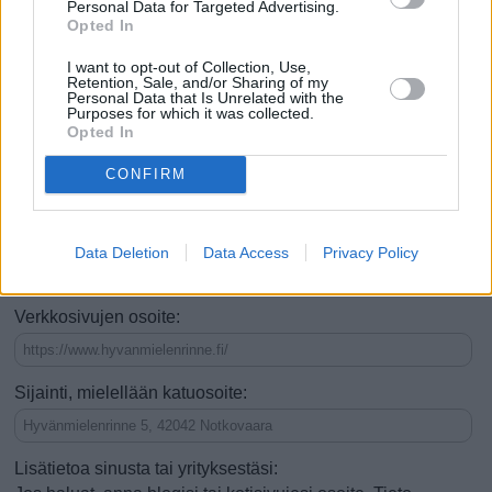
Personal Data for Targeted Advertising.
Se on nähtävyys
Opted In
Se on tekemistä tai ajanvietettä
I want to opt-out of Collection, Use,
Retention, Sale, and/or Sharing of my
Siellä voi ruokailla (esim. ravintola)
Personal Data that Is Unrelated with the
Purposes for which it was collected.
Opted In
Voi tehdä ostoksia (esim. kauppa)
CONFIRM
Voi yöpyä (esim. hotelli)
Hyvä kesäisin
Hyvä talvisin
Vauhdikas
Rauhallinen
Data Deletion
Data Access
Privacy Policy
Hyvä lapsiperheille
Verkkosivujen osoite:
Sijainti, mielellään katuosoite:
Lisätietoa sinusta tai yrityksestäsi: