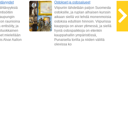
htävyydet
Ostokset ja ostosalueet
nähtävyyksiä
Viipuriin lähdetään paljon Suomesta
ntisöitiin
ostoksille, ja ruplan alhaisen kurssin
kaupungin
aikaan siellä voi tehdä monenmoisia
 on raunioina
ostoksia edullisin hinnoin. Viipurissa
entisöity, ja
kauppoja on aivan ytimessä, ja siellä
siluokkainen
hyviä ostospaikkoja on etenkin
et mielellään
kauppahallin ympäristössä,
s Alvar Aallon
Punaisella torilla ja niiden välillä
olevissa ko