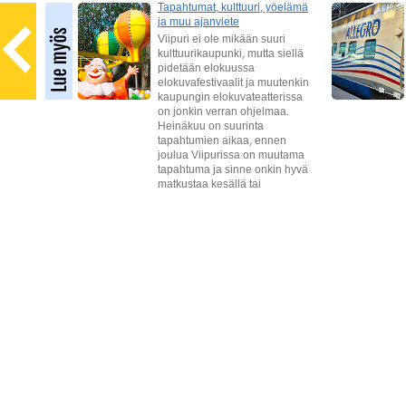
sajat
Tapahtumat, kulttuuri, yöelämä
ja muu ajanviete
Viipuri ei ole mikään suuri
sessä
kulttuurikaupunki, mutta siellä
teitä
pidetään elokuussa
empia
elokuvafestivaalit ja muutenkin
a.
kaupungin elokuvateatterissa
on jonkin verran ohjelmaa.
a
Heinäkuu on suurinta
tapahtumien aikaa, ennen
joulua Viipurissa on muutama
tapahtuma ja sinne onkin hyvä
matkustaa kesällä tai