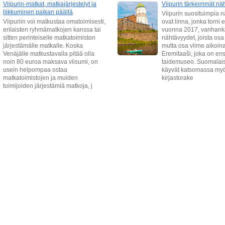
Viipurin-matkat, matkajärjestelyt ja
Viipurin tärkeimmät nä
liikkuminen paikan päällä
Viipurin suosituimpia 
Viipuriin voi matkustaa omatoimisesti,
ovat linna, jonka torni e
erilaisten ryhmämatkojen kanssa tai
vuonna 2017, vanhan
sitten perinteiselle matkatoimiston
nähtävyydet, joista osa
järjestämälle matkalle. Koska
mutta osa viime aikoina 
Venäjälle matkustavalla pitää olla
Eremitaaši, joka on en
noin 80 euroa maksava viisumi, on
taidemuseo. Suomalais
usein helpompaa ostaa
käyvät katsomassa myö
matkatoimistojen ja muiden
kirjastorake
toimijoiden järjestämiä matkoja, j