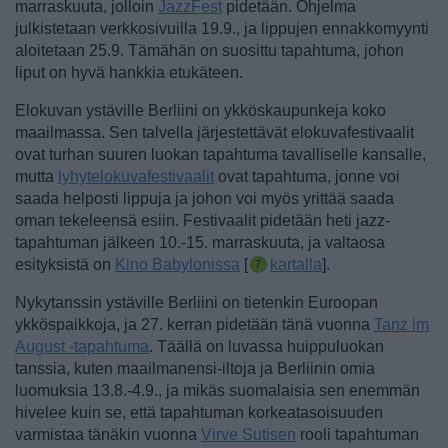
marraskuuta, jolloin
JazzFest
pidetään. Ohjelma
julkistetaan verkkosivuilla 19.9., ja lippujen ennakkomyynti
aloitetaan 25.9. Tämähän on suosittu tapahtuma, johon
liput on hyvä hankkia etukäteen.
Elokuvan ystäville Berliini on ykköskaupunkeja koko
maailmassa. Sen talvella järjestettävät elokuvafestivaalit
ovat turhan suuren luokan tapahtuma tavalliselle kansalle,
mutta
lyhytelokuvafestivaalit
ovat tapahtuma, jonne voi
saada helposti lippuja ja johon voi myös yrittää saada
oman tekeleensä esiin. Festivaalit pidetään heti jazz-
tapahtuman jälkeen 10.-15. marraskuuta, ja valtaosa
esityksistä on
Kino Babylonissa
[
kartalla
].
Nykytanssin ystäville Berliini on tietenkin Euroopan
ykköspaikkoja, ja 27. kerran pidetään tänä vuonna
Tanz im
August -tapahtuma
. Täällä on luvassa huippuluokan
tanssia, kuten maailmanensi-iltoja ja Berliinin omia
luomuksia 13.8.-4.9., ja mikäs suomalaisia sen enemmän
hivelee kuin se, että tapahtuman korkeatasoisuuden
varmistaa tänäkin vuonna
Virve Sutisen
rooli tapahtuman