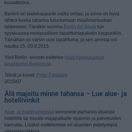
kuraattorina.
Berliini on taidekaupunki vailla vertaa, ja sinne on hyvä
lähteä koska tahansa tutustumaan maailmanluokan
taiteeseen. Tänäkin vuonna
Berlin Art Week
tuo
syyskuussa monipuolisen tapahtumapaketin kaupunkiin.
Tämähän on varsin uusi tapahtuma, ja sen annista voi
nauttia 15.-20.9.2015.
Visit Berlin -sivusto esittelee
lisää huippuluokan
tapahtumia Berliinissä
.
Teksti ja kuvat:
Peter Forsberg
2015/07
Älä majoitu minne tahansa – Lue alue- ja
hotellivinkit
Alue- ja hotellivinkeissä
kerromme parhaista alueista
hotellille tai muulle majapaikalle sijainnin ja palveluiden
kannalta. Lisäksi esittelemme eri alueiden pidetyimpiä
yöpymispaikkoja.