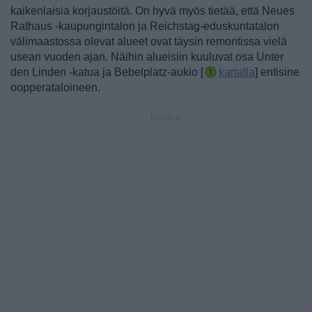
kaikenlaisia korjaustöitä. On hyvä myös tietää, että
Neues
Rathaus -kaupungintalon ja Reichstag-eduskuntatalon
välimaastossa olevat alueet ovat täysin remontissa vielä
usean vuoden ajan. Näihin alueisiin kuuluvat osa Unter
den Linden -katua ja Bebelplatz-aukio [
kartalla
] entisine
oopperataloineen.
Ilmoitus