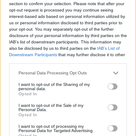
section to confirm your selection. Please note that after your
opt-out request is processed you may continue seeing
interest-based ads based on personal information utilized by
us or personal information disclosed to third parties prior to
Kunsthaus Dahlem
your opt-out. You may separately opt-out of the further
disclosure of your personal information by third parties on the
12.6. avattiin Dahlemin kaupunginosaan
Kunsthaus
IAB’s list of downstream participants. This information may
Dahlem
[
kartalla
], joka esittelee sodanjälkeistä, vuosina
also be disclosed by us to third parties on the
IAB’s List of
1945-1961 valmistunutta modernia taidetta. Täällä on sekä
Downstream Participants
that may further disclose it to other
kokoelmat että vaihtuvia näyttelyitä, ja aina elokuun
third parties.
puoliväliin siellä on paljon esitelmiä ja muita
erikoistapahtumia.
Rakennus on sinänsä mielenkiintoinen,
Personal Data Processing Opt Outs
sillä se oli natsiaikojen kuuluisan kuvanveistäjän, Arno
Brekerin, ateljee, ja sodan jälkeen se oli sotilaskäytössä
I want to opt-out of the Sharing of my
personal data.
pitkän aikaa. Eteisessä on rakennuksen vaiheita
Opted In
käsittelevä näyttely, ja rakennusta on muuteltu uutta roolia
varten melkoisesti. On hyvä olla tietoinen myös siitä, että
I want to opt-out of the Sale of my
Personal Data.
vieressä sijaitsee lisäksi kansantaiteeseen pureutuva
Opted In
Brücke-museo
.
I want to opt-out of processing my
Kunsthaus Dahlem on
avoinna
ke-su klo 11-17. Liput
Personal Data for Targeted Advertising.
aikuisilta maksavat 6 euroa, ja jos haluaa vierailla myös
Opted In