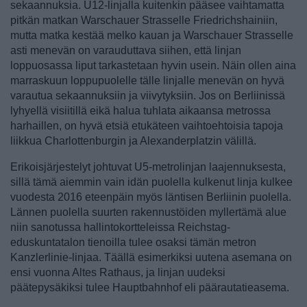
sekaannuksia. U12-linjalla kuitenkin pääsee vaihtamatta
pitkän matkan Warschauer Strasselle Friedrichshainiin,
mutta matka kestää melko kauan ja Warschauer Strasselle
asti menevän on varauduttava siihen, että linjan
loppuosassa liput tarkastetaan hyvin usein. Näin ollen aina
marraskuun loppupuolelle tälle linjalle menevän on hyvä
varautua sekaannuksiin ja viivytyksiin. Jos on Berliinissä
lyhyellä visiitillä eikä halua tuhlata aikaansa metrossa
harhaillen, on hyvä etsiä etukäteen vaihtoehtoisia tapoja
liikkua Charlottenburgin ja Alexanderplatzin välillä.
Erikoisjärjestelyt johtuvat U5-metrolinjan laajennuksesta,
sillä tämä aiemmin vain idän puolella kulkenut linja kulkee
vuodesta 2016 eteenpäin myös läntisen Berliinin puolella.
Lännen puolella suurten rakennustöiden myllertämä alue
niin sanotussa hallintokortteleissa Reichstag-
eduskuntatalon tienoilla tulee osaksi tämän metron
Kanzlerlinie-linjaa. Täällä esimerkiksi uutena asemana on
ensi vuonna Altes Rathaus, ja linjan uudeksi
päätepysäkiksi tulee Hauptbahnhof eli päärautatieasema.