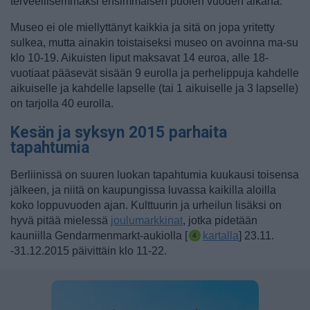
terveellisemmäksi ensimmäisen puolen vuoden aikana.
Museo ei ole miellyttänyt kaikkia ja sitä on jopa yritetty
sulkea, mutta ainakin toistaiseksi museo on avoinna ma-su
klo 10-19. Aikuisten liput maksavat 14 euroa, alle 18-
vuotiaat pääsevät sisään 9 eurolla ja perhelippuja kahdelle
aikuiselle ja kahdelle lapselle (tai 1 aikuiselle ja 3 lapselle)
on tarjolla 40 eurolla.
Kesän ja syksyn 2015 parhaita
tapahtumia
Berliinissä on suuren luokan tapahtumia kuukausi toisensa
jälkeen, ja niitä on kaupungissa luvassa kaikilla aloilla
koko loppuvuoden ajan. Kulttuurin ja urheilun lisäksi on
hyvä pitää mielessä
joulumarkkinat
, jotka pidetään
kauniilla Gendarmenmarkt-aukiolla [
kartalla
] 23.11.
-31.12.2015 päivittäin klo 11-22.