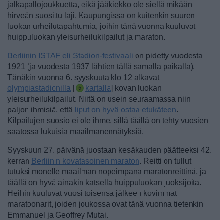
jalkapallojoukkuetta, eikä jääkiekko ole siellä mikään
hirveän suosittu laji. Kaupungissa on kuitenkin suuren
luokan urheilutapahtumia, joihin tänä vuonna kuuluvat
huippuluokan yleisurheilukilpailut ja maraton.
Berliinin ISTAF eli Stadion-festivaali
on pidetty vuodesta
1921 (ja vuodesta 1937 lähtien tällä samalla paikalla).
Tänäkin vuonna 6. syyskuuta klo 12 alkavat
olympiastadionilla
[
kartalla
] kovan luokan
yleisurheilukilpailut.
Niitä on usein seuraamassa niin
paljon ihmisiä, että
liput on hyvä ostaa etukäteen
.
Kilpailujen suosio ei ole ihme, sillä täällä on tehty vuosien
saatossa lukuisia maailmanennätyksiä.
Syyskuun 27. päivänä juostaan kesäkauden päätteeksi 42.
kerran
Berliinin kovatasoinen maraton
. Reitti on tullut
tutuksi monelle maailman nopeimpana maratonreittinä, ja
täällä on hyvä ainakin katsella huippuluokan juoksijoita.
Heihin kuuluvat vuosi toisensa jälkeen kovimmat
maratoonarit, joiden joukossa ovat tänä vuonna tietenkin
Emmanuel ja Geoffrey Mutai.