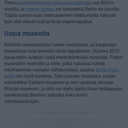
Tietoa
joukkoliikenteen erikoisjärjestelyistä
saa BGV:n
sivuilta, ja
metron karttaa
voi tarkastella Berlin.de-sivuilta.
Täällä samoin kuin metroasemien reittikartoilla näkyvät
työn alla olevat osat ja muut ongelmapaikat.
Uusia museoita
Berliinin museotarjonta hakee vertaistaan, ja kaupungin
museoissa voisi kierrellä lähes loputtomiin. Vuonna 2015
kaupunkiin avataan lisää mielenkiintoisia museoita. Paljon
museoihin mieliville ja niille, jotka haluavat nähdä
edullisemmin muitakin nähtävyyksiä, saattaa
Berlin Pass -
kortti
olla hyvä hankinta. Sillä pääsee ilmaiseksi sisään
esimerkiksi Dahlem-museoon ja sen vieressä olevaan
Brücke-museoon, ja sillä voi myös ajella ilman lisälippujen
hankkimista Berliinin julkisilla koko kortin
voimassaoloajan.
Sivu jatkuu ilmoituksen jälkeen