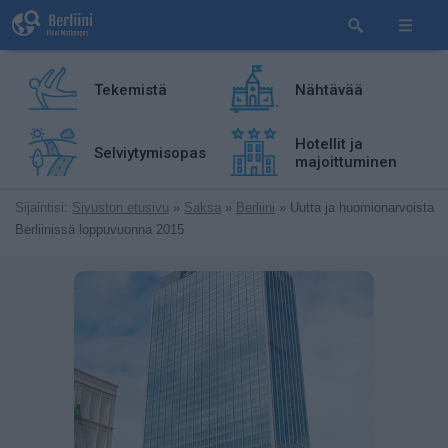
Tekemistä
Nähtävää
Hotellit ja
Selviytymisopas
majoittuminen
Sijaintisi:
Sivuston etusivu
»
Saksa
»
Berliini
» Uutta ja huomionarvoista
Berliinissä loppuvuonna 2015