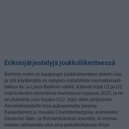
Erikoisjärjestelyjä joukkoliikenteessä
Berliinin metro on kaupungin joukkoliikenteen tärkein osa,
ja sitä käyttämällä on nykyisin mahdollista saumattomasti
liikkua Itä- ja Länsi-Berliinin välillä. Kätevät linjat U1 ja U2
ovat kuitenkin remontissa marraskuun loppuun 2015, ja ne
on yhdistetty osin linjaksi U12. Näin ollen siirtyminen
Alexanderplatzille linja-autoasemalta (asema:
Kaiserdamm) ja muualta Charlottenburgista, esimerkiksi
Deutsche Oper- ja Bismarckstrasse-asemilta, ei onnistu
metroa vaihtamatta eikä aina paikallisiltakaan ilman