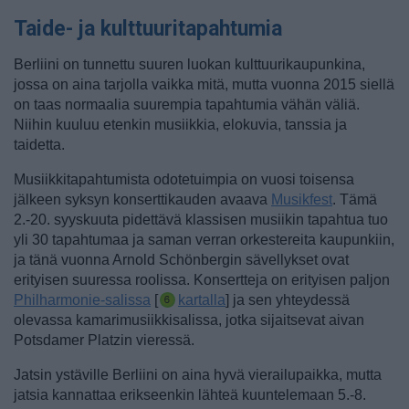
Taide- ja kulttuuritapahtumia
Berliini on tunnettu suuren luokan kulttuurikaupunkina,
jossa on aina tarjolla vaikka mitä, mutta vuonna 2015 siellä
on taas normaalia suurempia tapahtumia vähän väliä.
Niihin kuuluu etenkin musiikkia, elokuvia, tanssia ja
taidetta.
Musiikkitapahtumista odotetuimpia on vuosi toisensa
jälkeen syksyn konserttikauden avaava
Musikfest
. Tämä
2.-20. syyskuuta pidettävä klassisen musiikin tapahtua tuo
yli 30 tapahtumaa ja saman verran orkestereita kaupunkiin,
ja tänä vuonna Arnold Schönbergin sävellykset ovat
erityisen suuressa roolissa. Konsertteja on erityisen paljon
Philharmonie-salissa
[
kartalla
] ja sen yhteydessä
olevassa kamarimusiikkisalissa, jotka sijaitsevat aivan
Potsdamer Platzin vieressä.
Jatsin ystäville Berliini on aina hyvä vierailupaikka, mutta
jatsia kannattaa erikseenkin lähteä kuuntelemaan 5.-8.