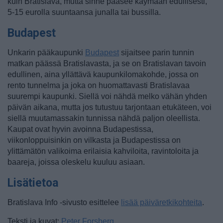
kuin Bratislava, mutta sinne pääsee käymään edullisesti,
5-15 eurolla suuntaansa junalla tai bussilla.
Budapest
Unkarin pääkaupunki
Budapest
sijaitsee parin tunnin
matkan päässä Bratislavasta, ja se on Bratislavan tavoin
edullinen, aina yllättävä kaupunkilomakohde, jossa on
rento tunnelma ja joka on huomattavasti Bratislavaa
suurempi kaupunki. Siellä voi nähdä melko vähän yhden
päivän aikana, mutta jos tutustuu tarjontaan etukäteen, voi
siellä muutamassakin tunnissa nähdä paljon oleellista.
Kaupat ovat hyvin avoinna Budapestissa,
viikonloppuisinkin on vilkasta ja Budapestissa on
ylittämätön valikoima erilaisia kahviloita, ravintoloita ja
baareja, joissa oleskelu kuuluu asiaan.
Lisätietoa
Bratislava Info -sivusto esittelee
lisää päiväretkikohteita
.
Teksti ja kuvat:
Peter Forsberg