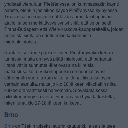
yhdistää vierailuun Piešťanyssa, on kummassakin käynti
haaste, etenkin jos aikoo käydä Piešťanyssa kylpylässä.
Trnavassa on sopivasti nähtävää aamu- tai iltapäivän
ajalle, ja sen merkittävyys syntyi siitä, että se on sekä
Praha-Budapest- että Wien-Krakova-kauppareiteillä, joiden
ansioista siellä on edelleenkin kaikenlaista
mielenkiintoista.
Rautateitse tänne pääsee kuten Piešťanyynkin kerran
tunnissa, mutta on hyvä pitää mielessä, että perjantai-
iltapäivät ja sunnuntai-illat ovat aina kiireisiä
matkustusaikoja. Viikonloppuisin on huomattavasti
vähemmän vuoroja kuin viikolla. Junat liikkuvat hyvin
varhain aamulla, mutta jo klo 18 jälkeen viikollakin niitä
kulkee dramaattisesti harvemmin. Slovakialaisessa
pikkukaupungissa vierailevan on aina hyvä tarkastella,
miten junat klo 17-18 jälkeen kulkevat.
Brno
Brno
on Tšekin toiseksi suurin kaupunki, ja se sijaitsee