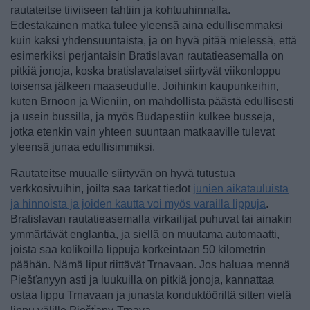
rautateitse tiiviiseen tahtiin ja kohtuuhinnalla.
Edestakainen matka tulee yleensä aina edullisemmaksi
kuin kaksi yhdensuuntaista, ja on hyvä pitää mielessä, että
esimerkiksi perjantaisin Bratislavan rautatieasemalla on
pitkiä jonoja, koska bratislavalaiset siirtyvät viikonloppu
toisensa jälkeen maaseudulle. Joihinkin kaupunkeihin,
kuten Brnoon ja Wieniin, on mahdollista päästä edullisesti
ja usein bussilla, ja myös Budapestiin kulkee busseja,
jotka etenkin vain yhteen suuntaan matkaaville tulevat
yleensä junaa edullisimmiksi.
Rautateitse muualle siirtyvän on hyvä tutustua
verkkosivuihin, joilta saa tarkat tiedot
junien aikatauluista
ja hinnoista ja joiden kautta voi myös varailla lippuja
.
Bratislavan rautatieasemalla virkailijat puhuvat tai ainakin
ymmärtävät englantia, ja siellä on muutama automaatti,
joista saa kolikoilla lippuja korkeintaan 50 kilometrin
päähän. Nämä liput riittävät Trnavaan. Jos haluaa mennä
Piešťanyyn asti ja luukuilla on pitkiä jonoja, kannattaa
ostaa lippu Trnavaan ja junasta konduktööriltä sitten vielä