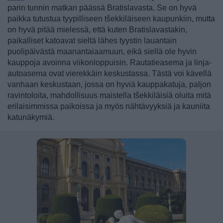
parin tunnin matkan päässä Bratislavasta. Se on hyvä
paikka tutustua tyypilliseen tšekkiläiseen kaupunkiin, mutta
on hyvä pitää mielessä, että kuten Bratislavastakin,
paikalliset katoavat sieltä lähes tyystin lauantain
puolipäivästä maanantaiaamuun, eikä siellä ole hyvin
kauppoja avoinna viikonloppuisin. Rautatieasema ja linja-
autoasema ovat vierekkäin keskustassa. Tästä voi kävellä
vanhaan keskustaan, jossa on hyviä kauppakatuja, paljon
ravintoloita, mahdollisuus maistella tšekkiläisiä oluita mitä
erilaisimmissa paikoissa ja myös nähtävyyksiä ja kauniita
katunäkymiä.