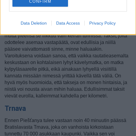
CONFIRM
Piešťanyyn pääsee junalla kerran tunnissa. Siellä bussi
Data Deletion
Data Access
Privacy Policy
kulkee rautatieasemalta keskustaan ja kylpyläsaarelle,
mutta yleensä se liikkuu vain kerran tunnissa. Taksit, joita
odottelee asemaa vastapäätä, ovat edullisia ja niillä
pääsee vaivattomasti sinne, minne haluaakin.
Varoituksena voidaan sanoa, että vaikka rautatieasemalta
keskustaan on kohtalaisen lyhyt kävelymatka, on matka
kylpyläsaarelle pitkä, eikä ainakaan lyhyellä visiitillä
kannata missään nimessä yrittää kävellä tätä väliä. On
hyvä myös huomioida, että takseja on monen hintaisia, ja
niistä voi nousta aivan mihin haluaa. Edullisimmat taksit
vievät eurolla, kalleimmat kahdella per kilometri.
Trnava
Ennen Piešťanya tulee vastaan noin 40 minuutin päässä
Bratislavasta Trnava, joka on vanhoista kirkoistaan
tunnettu 70 000 asukkaan kaupunki. Vaikka sen voi