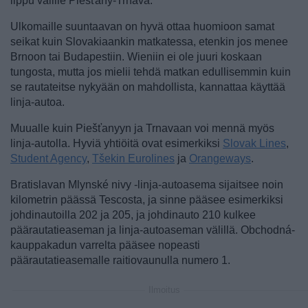
lippu välille Piešťany-Trnava.
Ulkomaille suuntaavan on hyvä ottaa huomioon samat
seikat kuin Slovakiaankin matkatessa, etenkin jos menee
Brnoon tai Budapestiin. Wieniin ei ole juuri koskaan
tungosta, mutta jos mielii tehdä matkan edullisemmin kuin
se rautateitse nykyään on mahdollista, kannattaa käyttää
linja-autoa.
Muualle kuin Piešťanyyn ja Trnavaan voi mennä myös
linja-autolla. Hyviä yhtiöitä ovat esimerkiksi
Slovak Lines
,
Student Agency
,
Tšekin Eurolines
ja
Orangeways
.
Bratislavan Mlynské nivy -linja-autoasema sijaitsee noin
kilometrin päässä Tescosta, ja sinne pääsee esimerkiksi
johdinautoilla 202 ja 205, ja johdinauto 210 kulkee
päärautatieaseman ja linja-autoaseman välillä. Obchodná-
kauppakadun varrelta pääsee nopeasti
päärautatieasemalle raitiovaunulla numero 1.
Ilmoitus