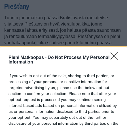
Piešťany
Tunnin junamatkan päässä Bratislavasta rautateitse
sijaitseva Piešťany on hyvä vierailupaikka, jonne
kannattaa lähteä erityisesti, jos haluaa päästä saunomaan
ja rentoutumaan termaalikylpylässä. Piešťanyssa on pieni
vanhakaupunki, joka sijaitsee parin kilometrin päässä
rautatieasemasta, ja siitä parin kilometrin päässä sijaitsee
niin sanottu kylpyläsaari, jolla on nimensä mukaan
Pieni Matkaopas -
Do Not Process My Personal
kylpylöitä ja kylpylähotelleja.
Information
Edullisinta on pulahtaa kaupungin uimahallissa, mutta jos
If you wish to opt-out of the sale, sharing to third parties, or
haluaa päästä maailmanluokan kylpylähotelliin, on
Balnea
processing of your personal or sensitive information for
Esplanade
siihen hyvä vaihtoehto. Täällä voi vaikka koko
targeted advertising by us, please use the below opt-out
päivän nauttia hoidoista, kylvyistä, uima-altaista,
section to confirm your selection. Please note that after your
kuntosalista ja saunasta, ja lippu kuntosaliin, saunaan ja
opt-out request is processed you may continue seeing
uima-altaisiin, joissa on termaalivesi, maksaa 15 euroa.
interest-based ads based on personal information utilized by
Muunkinlaisia paketteja on, ja monet yöpyvät täällä
us or personal information disclosed to third parties prior to
päästääkseen todellakin sisään tämän rentouttavan paikan
your opt-out. You may separately opt-out of the further
parantaviin puoliin.
disclosure of your personal information by third parties on the