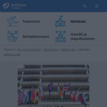
Tekemistä
Nähtävää
Hotellit ja
Selviytymisopas
majoittuminen
Sijaintisi:
Sivuston etusivu
»
Bratislava
»
Nähtävää
» Lähistön
nähtävyydet