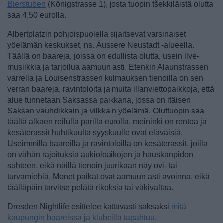
Bierstuben
(Königstrasse 1), josta tuopin tšekkiläistä olutta
saa 4,50 eurolla.
Albertplatzin pohjoispuolella sijaitsevat varsinaiset
yöelämän keskukset, ns. Äussere Neustadt -alueella.
Täällä on baareja, joissa on edullista olutta, usein live-
musiikkia ja tarjoilua aamuun asti. Etenkin Alaunstrassen
varrella ja Louisenstrassen kulmauksen tienoilla on sen
verran baareja, ravintoloita ja muita illanviettopaikkoja, että
alue tunnetaan Saksassa paikkana, jossa on itäisen
Saksan vauhdikkain ja vilkkain yöelämä. Oluttuopin saa
täältä alkaen reilulla parilla eurolla, meininki on rentoa ja
kesäterassit huhtikuulta syyskuulle ovat eläväisiä.
Useimmilla baareilla ja ravintoloilla on kesäterassit, joilla
on vähän rajoituksia aukioloaikojen ja hauskanpidon
suhteen, eikä näillä tienoin juurikaan näy ovi- tai
turvamiehiä. Monet paikat ovat aamuun asti avoinna, eikä
täälläpäin tarvitse pelätä rikoksia tai väkivaltaa.
Dresden Nightlife esittelee kattavasti saksaksi
mitä
kaupungin baareissa ja klubeilla tapahtuu
.