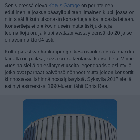
Sen vieressä oleva
Katy’s Garage
on perinteinen,
edullinen ja joskus pääsylipuiltaan ilmainen klubi, jossa on
niin sisällä kuin ulkonakin konsertteja aika laidasta laitaan.
Konsertteja ei ole kovin usein mutta tiskijukkia ja
teemailtoja on, ja klubi avataan vasta yleensä klo 20 ja se
on avoinna klo 04 asti.
Kulturpalast vanhankaupungin keskusaukion eli Altmarktin
laidalla on paikka, jossa on kaikenlaisia konsertteja. Viime
vuosina siellä on esiintynyt useita legendaarisia esiintyjiä,
jotka ovat parhaat päivänsä nähneet mutta joiden konsertit
kiinnostavat, lähinnä nostalgiasyistä. Syksyllä 2017 siellä
esiintyi esimerkiksi 1990-luvun tähti Chris Rea.