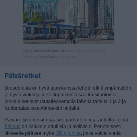
Hyvä päiväretkikohde Dresdenistä on esimerkiksi
alueen vilkkain kaupunki Leipzig.
Päiväretket
Dresdenistä on hyvä ajan kanssa tehdä retkiä ympäristöön,
ja hyviä vinkkejä vierailupaikoista saa turisti-infoista,
jonkalaiset ovat rautatieasemalla lähellä raiteita 1 ja 2 ja
Kulturpalastissa Altmarktin laidalla.
Päiväretkikohteisiin pääsee parhaiten linja-autoilla, joista
Flixbus
on kaikkein edullisin ja aktiivisin. Perinteisesti
liikkeelle pääsee myös
DB:n junilla
, jotka voivat viedä