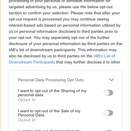
processing of your personal or sensitive information for
targeted advertising by us, please use the below opt-out
Dresdenissä on saksalaiseen tyyliin paljon markkinoita,
section to confirm your selection. Please note that after your
karnevaaleja ja muita tapahtumia, jotka usein liittyvät
opt-out request is processed you may continue seeing
vuodenaikoihin. Keskeinen Altmarkt-aukio on paikka, jossa
interest-based ads based on personal information utilized by
on esimerkiksi joulumarkkinat sekä kevät- ja
us or personal information disclosed to third parties prior to
syyskarnevaalit, ja ne ovat tyypillisiä saksalaisia juhlia,
your opt-out. You may separately opt-out of the further
joilla tarjoillaan olutta, viiniä ja makkaraa ja joissa lapsia
disclosure of your personal information by third parties on the
viihdyttävät maailmanpyörä, karusellit ja värikkäät, yleensä
IAB’s list of downstream participants. This information may
vanhanajan tyyliä edustavat pelit. Tapahtumista juuri
also be disclosed by us to third parties on the
IAB’s List of
joulumarkkinat
vetävät eniten ihmisiä puoleensa muualta
Downstream Participants
that may further disclose it to other
kuin Dresdenistä, mutta muut vuodenaikoihin liittyvät juhlat
third parties.
ovat lähinnä paikallisten iloksi. Altmarktin kautta kiertävät
kaikki Dresdenissä käyvät, joten sieltä voi hyvin matkan
Personal Data Processing Opt Outs
aikana bongata jonkinlaisen tapahtuman.
I want to opt-out of the Sharing of my
personal data.
Maailmankuulu tapahtuma Dresdenissä on toukokuun
Opted In
alkupuolelta kesäkuun alkupuolelle pidettävä
Musikfestspiele eli
musiikkifestivaali
, joka tuo klassista
I want to opt-out of the Sale of my
Personal Data.
musiikkia eri esityspaikkoihin.
Opted In
Elokuun alkupuolella pidettävä
urbaani taidefestivaali
on