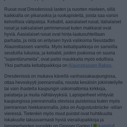
Ruoat ovat Dresdenissä lasten ja nuorten mieleen, sillä
kaikkialla on pikaruokia ja ruokapisteitä, joista saa varsin
kelvollisia välipaloja. Kebabit, aasialaiset ruoat, italialaiset
ruoat ja saksalaiset perinneruoat kuten makkarat ovat
hyviä. Aasialaiset ruoat ovat hinta-laatusuhteiltaan
parhaita, ja niitä on erityisen hyvä valikoima Neustadtin
Alaunstrassen varrella. Myös kebabpaikkoja on samoilla
seuduilla lukuisia, ja kebabit, joiden joukossa on suuria
”superdürumeita”, ovat paitsi maukkaita myös edullisia.
Yksi parhaita kebabpaikkoja on
Alaunstrassen Babos
.
Dresdenissä on mukava kävellä vanhassakaupungissa,
ottaa hevoskyyti joenrannalla, nousta kesäisin jokiristeilylle
tai vain ihastella kaupungin uskomattomia kirkkoja,
palatseja ja muita nähtävyyksiä. Lapsiperheet viihtyvät
kaupungissa joenrannalla olevissa puistoissa kuten myös
joenrannan hiekkarannalla, joka on Augustusbrücke -sillan
vieressä. Tietenkin myös muut
puistot ovat huhtikuulta
lokakuulle takuuvarmasti hyviä vierailupaikkoja ja
lapsiperheiden suosikki on Grosser Garten [
kartalla
],