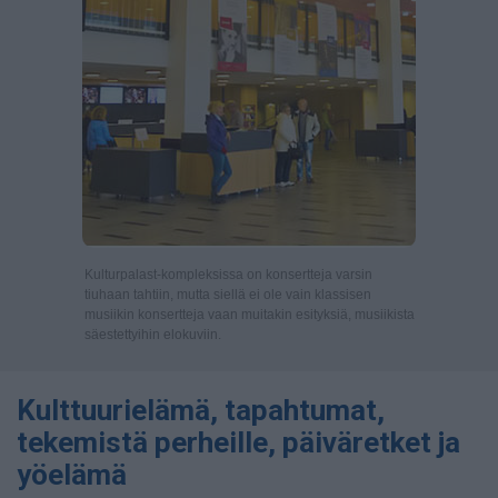
Kulturpalast-kompleksissa on konsertteja varsin
tiuhaan tahtiin, mutta siellä ei ole vain klassisen
musiikin konsertteja vaan muitakin esityksiä, musiikista
säestettyihin elokuviin.
Kulttuurielämä, tapahtumat,
tekemistä perheille, päiväretket ja
yöelämä