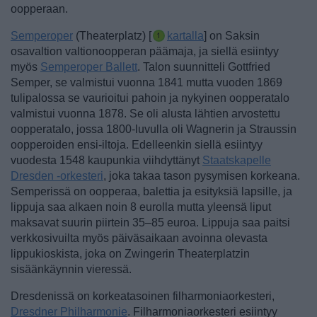
oopperaan.
Semperoper
(Theaterplatz) [
kartalla
] on Saksin
osavaltion valtionoopperan päämaja, ja siellä esiintyy
myös
Semperoper Ballett
. Talon suunnitteli Gottfried
Semper, se valmistui vuonna 1841 mutta vuoden 1869
tulipalossa se vaurioitui pahoin ja nykyinen oopperatalo
valmistui vuonna 1878. Se oli alusta lähtien arvostettu
oopperatalo, jossa 1800-luvulla oli Wagnerin ja Straussin
oopperoiden ensi-iltoja. Edelleenkin siellä esiintyy
vuodesta 1548 kaupunkia viihdyttänyt
Staatskapelle
Dresden -orkesteri
, joka takaa tason pysymisen korkeana.
Semperissä on oopperaa, balettia ja esityksiä lapsille, ja
lippuja saa alkaen noin 8 eurolla mutta yleensä liput
maksavat suurin piirtein 35–85 euroa. Lippuja saa paitsi
verkkosivuilta myös päiväsaikaan avoinna olevasta
lippukioskista, joka on Zwingerin Theaterplatzin
sisäänkäynnin vieressä.
Dresdenissä on korkeatasoinen filharmoniaorkesteri,
Dresdner Philharmonie
. Filharmoniaorkesteri esiintyy