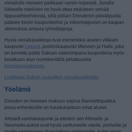
vierailulle moneen paikkaan varsin nopeasti. Junalla
liikkeelle mielivien on hyvä ottaa etukäteen selvää
lippuvaihtoehdoista, sillä joillain Dresdenin päivälipuilla
pääsee toisiin kaupunkeihin ja viikonloppuisin on kaupan
alennuksia antavia ryhmälippuja.
Hyviä vierailupaikkoja ovat esimerkiksi alueen vilkkain
kaupunki
Leipzig
, posliinikaupunki Meissen ja Halle, joka
on tunnettu paitsi Saksan sateisimpana kaupunkina myös
kesäkuun alun nurmikentällä pelattavasta
tennisturnauksesta
.
Lisätietoa Saksin osavaltion vierailupaikoista
Yöelämä
Dresden on moneen makuun sopiva illanviettopaikka,
jossa erihenkisille on hauskanpitoon omat alueet.
Altstadt-vanhakaupunki ja etenkin sen Altmarkt- ja
Neumarkt-aukiot ovat hyviä varttuneelle väelle, perheille ja
muille seesteiseen illanviettoon mieltyneille, kuten myös