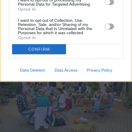
I want to opt-out of processing my
vilkas loma-ajan tapahtuma, jolloin kaupungissa on
Personal Data for Targeted Advertising.
normaalia enemmän hulinaa.
Opted In
Dresdenissä on muitakin tapahtumia, joiden takia ei
I want to opt-out of Collection, Use,
Retention, Sale, and/or Sharing of my
kenties erikseen kaupunkiin kannata lähteä, mutta on
Personal Data that Is Unrelated with the
kannattavaa vilkasta parhaita
tapahtumakalenteria
ennen
Purposes for which it was collected.
Opted In
matkaan lähtöä.
CONFIRM
Data Deletion
Data Access
Privacy Policy