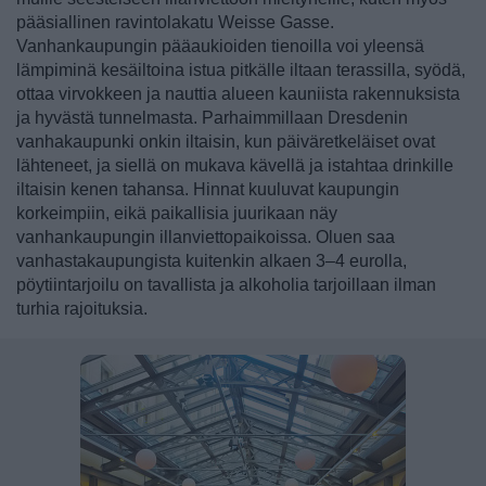
pääsiallinen ravintolakatu Weisse Gasse.
Vanhankaupungin pääaukioiden tienoilla voi yleensä
lämpiminä kesäiltoina istua pitkälle iltaan terassilla, syödä,
ottaa virvokkeen ja nauttia alueen kauniista rakennuksista
ja hyvästä tunnelmasta. Parhaimmillaan Dresdenin
vanhakaupunki onkin iltaisin, kun päiväretkeläiset ovat
lähteneet, ja siellä on mukava kävellä ja istahtaa drinkille
iltaisin kenen tahansa. Hinnat kuuluvat kaupungin
korkeimpiin, eikä paikallisia juurikaan näy
vanhankaupungin illanviettopaikoissa. Oluen saa
vanhastakaupungista kuitenkin alkaen 3–4 eurolla,
pöytiintarjoilu on tavallista ja alkoholia tarjoillaan ilman
turhia rajoituksia.