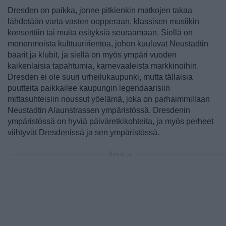
Dresden on paikka, jonne pitkienkin matkojen takaa
lähdetään varta vasten oopperaan, klassisen musiikin
konserttiin tai muita esityksiä seuraamaan. Siellä on
monenmoista kulttuuririentoa, johon kuuluvat Neustadtin
baarit ja klubit, ja siellä on myös ympäri vuoden
kaikenlaisia tapahtumia, karnevaaleista markkinoihin.
Dresden ei ole suuri urheilukaupunki, mutta tällaisia
puutteita paikkailee kaupungin legendaarisiin
mittasuhteisiin noussut yöelämä, joka on parhaimmillaan
Neustadtin Alaunstrassen ympäristössä. Dresdenin
ympäristössä on hyviä päiväretkikohteita, ja myös perheet
viihtyvät Dresdenissä ja sen ympäristössä.
Ilmoitus