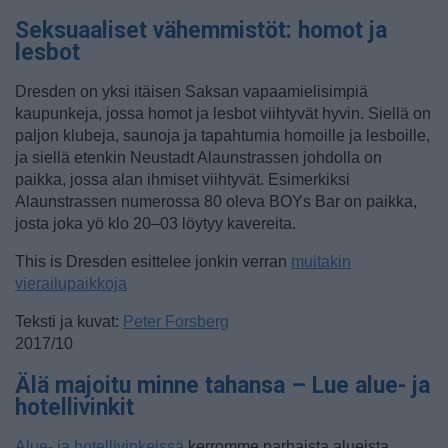
Seksuaaliset vähemmistöt: homot ja
lesbot
Dresden on yksi itäisen Saksan vapaamielisimpiä
kaupunkeja, jossa homot ja lesbot viihtyvät hyvin. Siellä on
paljon klubeja, saunoja ja tapahtumia homoille ja lesboille,
ja siellä etenkin Neustadt Alaunstrassen johdolla on
paikka, jossa alan ihmiset viihtyvät. Esimerkiksi
Alaunstrassen numerossa 80 oleva BOYs Bar on paikka,
josta joka yö klo 20–03 löytyy kavereita.
This is Dresden esittelee jonkin verran
muitakin
vierailupaikkoja
Teksti ja kuvat:
Peter Forsberg
2017/10
Älä majoitu minne tahansa – Lue alue- ja
hotellivinkit
Alue- ja hotellivinkeissä
kerromme parhaista alueista