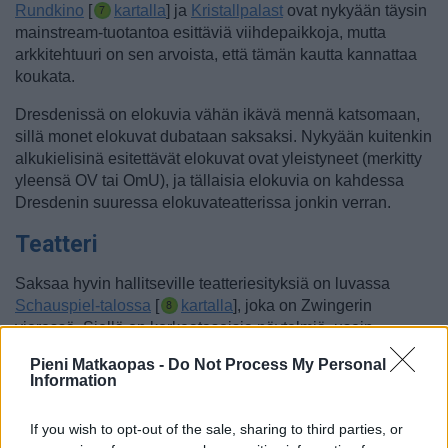
Rundkino
[
kartalla
] ja
Kristallpalast
ovat nykyään täysin
mainstream-tuotantoa esittäviä viihdepaikkoja, mutta
arkkitehtuuri on sen arvoista, että tämän kautta kannattaa
koukata.
Dresdenissä on elokuvia vähän ikävä mennä katsomaan,
sillä monet elokuvat dubataan saksaksi. Nykyään kuitenkin
alkukielisinä esitettävät elokuvat ovat yleistyneet (merkitty
yleensä OV tai OmU), ja tällaisia elokuvia on kahdessa
Dresdenin suuressa elokuvateatterissa jonkin verran.
Teatteri
Saksaa hyvin hallitseville teatteriesityksiä on luvassa
Schauspiel-talossa
[
kartalla
], joka on Zwingerin
vieressä. Siellä on korkeatasoisia näytelmiä, usein
klassikoita kuten Goethea, ja lippuja saa alkaen noin 5
Pieni Matkaopas -
Do Not Process My Personal
eurolla mutta useimpiin näytelmiin liput maksavat 10–27
Information
euroa.
If you wish to opt-out of the sale, sharing to third parties, or
Tapahtumat