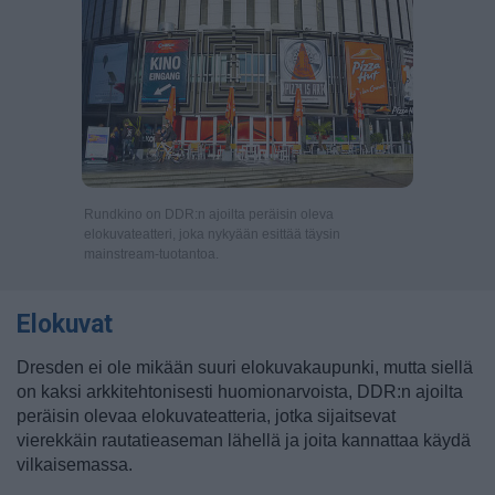
Rundkino on DDR:n ajoilta peräisin oleva
elokuvateatteri, joka nykyään esittää täysin
mainstream-tuotantoa.
Elokuvat
Dresden ei ole mikään suuri elokuvakaupunki, mutta siellä
on kaksi arkkitehtonisesti huomionarvoista, DDR:n ajoilta
peräisin olevaa elokuvateatteria, jotka sijaitsevat
vierekkäin rautatieaseman lähellä ja joita kannattaa käydä
vilkaisemassa.