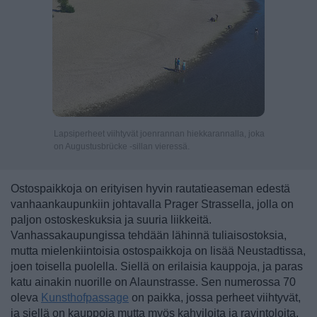
Lapsiperheet viihtyvät joenrannan hiekkarannalla, joka
on Augustusbrücke -sillan vieressä.
Ostospaikkoja on erityisen hyvin rautatieaseman edestä
vanhaankaupunkiin johtavalla Prager Strassella, jolla on
paljon ostoskeskuksia ja suuria liikkeitä.
Vanhassakaupungissa tehdään lähinnä tuliaisostoksia,
mutta mielenkiintoisia ostospaikkoja on lisää Neustadtissa,
joen toisella puolella. Siellä on erilaisia kauppoja, ja paras
katu ainakin nuorille on Alaunstrasse. Sen numerossa 70
oleva
Kunsthofpassage
on paikka, jossa perheet viihtyvät,
ja siellä on kauppoja mutta myös kahviloita ja ravintoloita.