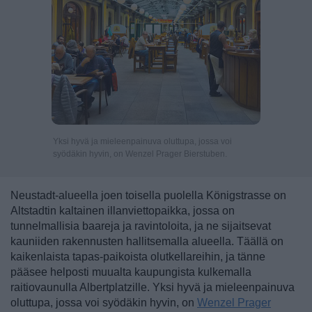
Yksi hyvä ja mieleenpainuva oluttupa, jossa voi
syödäkin hyvin, on Wenzel Prager Bierstuben.
Neustadt-alueella joen toisella puolella Königstrasse on
Altstadtin kaltainen illanviettopaikka, jossa on
tunnelmallisia baareja ja ravintoloita, ja ne sijaitsevat
kauniiden rakennusten hallitsemalla alueella. Täällä on
kaikenlaista tapas-paikoista olutkellareihin, ja tänne
pääsee helposti muualta kaupungista kulkemalla
raitiovaunulla Albertplatzille. Yksi hyvä ja mieleenpainuva
oluttupa, jossa voi syödäkin hyvin, on
Wenzel Prager