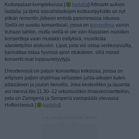
Kulturpalast-kompleksissa [
kartalla
] Altmarkt-aukion
laidalla, ja tämä sosialistiaikojen kulttuuripyhättö on nyt
pitkän remontin jälkeen entistä paremmassa iskussa.
Siellä on uusittu konserttisali, jossa on
konsertteja
varsin
tiuhaan tahtiin, mutta siellä ei ole vain klassisen musiikin
konsertteja vaan muitakin esityksiä, musiikista
säestettyihin elokuviin.
Liput, joita voi ostaa verkkosivuilta,
kannattaa ostaa hyvissä ajoin etukäteen, sillä monet
konsertit ovat loppuunmyytyjä.
Dresdenissä on paljon konsertteja kirkoissa, joissa on
erityisen paljon ohjelmaa sellaisten juhla-aikojen kuten
pääsiäisen ja joulun tienoilla. Joka keskiviikko ja lauantai
voi mennä klo 11.30–12 urkumusiikin ilmaiskonsertteihin,
joita on Zwingeriä ja Semperiä vastapäätä olevassa
Hofkirchessä [
kartalla
].
Sivu jatkuu ilmoituksen jälkeen