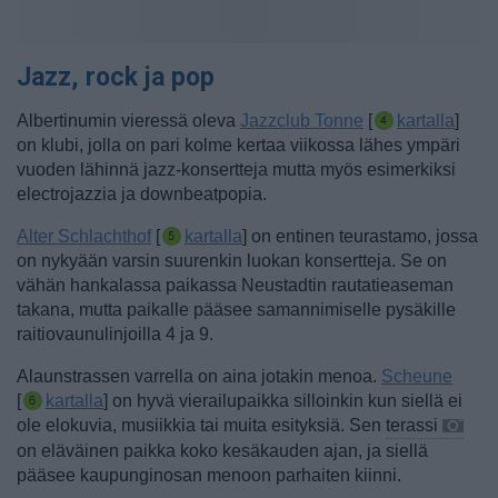
Jazz, rock ja pop
Albertinumin vieressä oleva
Jazzclub Tonne
[
kartalla
]
on klubi, jolla on pari kolme kertaa viikossa lähes ympäri
vuoden lähinnä jazz-konsertteja mutta myös esimerkiksi
electrojazzia ja downbeatpopia.
Alter Schlachthof
[
kartalla
] on entinen teurastamo, jossa
on nykyään varsin suurenkin luokan konsertteja. Se on
vähän hankalassa paikassa Neustadtin rautatieaseman
takana, mutta paikalle pääsee samannimiselle pysäkille
raitiovaunulinjoilla 4 ja 9.
Alaunstrassen varrella on aina jotakin menoa.
Scheune
[
kartalla
] on hyvä vierailupaikka silloinkin kun siellä ei
ole elokuvia, musiikkia tai muita esityksiä. Sen
terassi
on eläväinen paikka koko kesäkauden ajan, ja siellä
pääsee kaupunginosan menoon parhaiten kiinni.