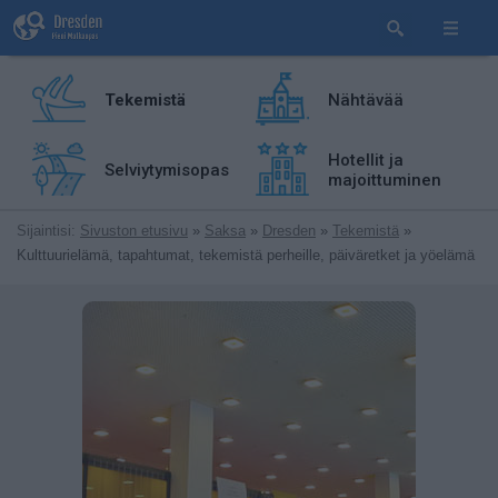
Tekemistä
Nähtävää
Hotellit ja
Selviytymisopas
majoittuminen
Sijaintisi:
Sivuston etusivu
»
Saksa
»
Dresden
»
Tekemistä
»
Kulttuurielämä, tapahtumat, tekemistä perheille, päiväretket ja yöelämä