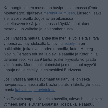
Kaupungin toinen museo on huvipursisatamassa (Porto
Montenegro) sijaitseva
merenkulkumuseo
. Museon lisäksi
siellä voi vierailla Jugoslavian aikaisissa
sukellusveneissä, ja museossa käydään läpi alueen
merenkulun vaiheita ja laivanrakennusta.
Jos Tivastista haluaa lähteä itse merille, voi sieltä siirtyä
yleensä aamuyhdeksältä lähtevillä
risteilyillä
eri
paikkoihin, jotka ovat lahden rannoilla, kuten Herceg
Noviin, Perastin edustalla oleville saarille ja Kotoriin, ja
tällainen retki kestää 9 tuntia, joskin kyydistä voi jäädä
välillä pois. Monet matkatoimistot ja muut tahot myyvät
lippuja näille risteilyille esimerkiksi Budvassa.
Jos Tivatissa haluaa syömään tai kahville, on sekä
huvipursisatamassa että Bucha-palatsin lähellä ytimessä
monia
kahviloita ja ravintoloita
.
Jos Tivatiin saapuu Kotorista bussilla, tulevat bussit aivan
ytimeen, lähelle Butsha-palatsia. Jos paikalle
saapuu