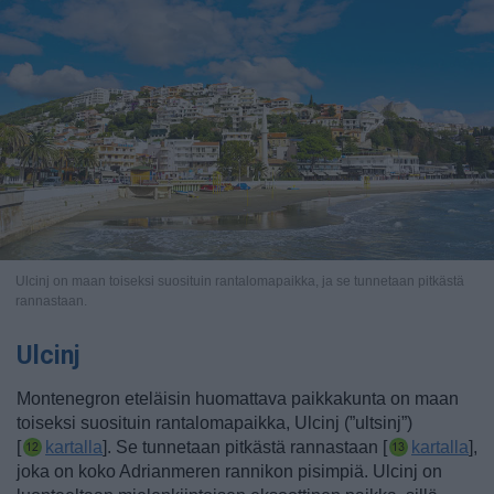
Ulcinj on maan toiseksi suosituin rantalomapaikka, ja se tunnetaan pitkästä
rannastaan.
Ulcinj
Montenegron eteläisin huomattava paikkakunta on maan
toiseksi suosituin rantalomapaikka, Ulcinj (”ultsinj”)
[
kartalla
].
Se
tunnetaan pitkästä rannastaan [
kartalla
],
joka on koko Adrianmeren rannikon pisimpiä.
Ulcinj on