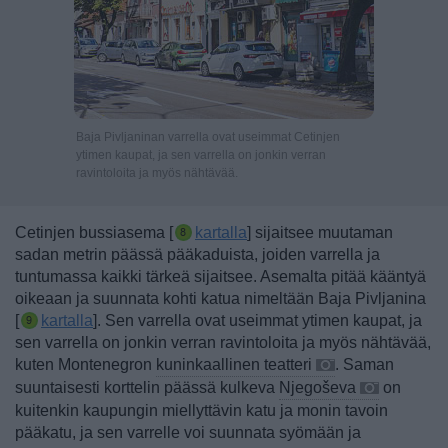
Baja Pivljaninan varrella ovat useimmat Cetinjen
ytimen kaupat, ja sen varrella on jonkin verran
ravintoloita ja myös nähtävää.
Cetinjen bussiasema [
kartalla
] sijaitsee muutaman
sadan metrin päässä pääkaduista
, joiden varrella ja
tuntumassa kaikki tärkeä sijaitsee. Asemalta pitää kääntyä
oikeaan ja suunnata kohti katua
nimeltään Baja Pivljanina
[
kartalla
]. Sen varrella ovat useimmat ytimen kaupat, ja
sen varrella on jonkin verran ravintoloita ja myös nähtävää,
kuten Montenegron
kuninkaallinen teatteri
.
Saman
suuntaisesti korttelin päässä kulkeva
Njegoševa
on
kuitenkin kaupungin miellyttävin katu ja monin tavoin
pääkatu, ja sen varrelle voi suunnata syömään ja