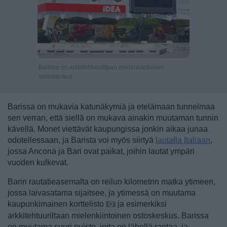
Barissa on arkkitehtuuriltaan mielenkiintoinen
ostoskeskus
Barissa on mukavia katunäkymiä ja etelämaan tunnelmaa
sen verran, että siellä on mukava ainakin muutaman tunnin
kävellä. Monet viettävät kaupungissa jonkin aikaa junaa
odotellessaan, ja Barista voi myös siirtyä
lautalla Italiaan
,
jossa Ancona ja Bari ovat paikat, joihin lautat ympäri
vuoden kulkevat.
Barin rautatieasemalta on reilun kilometrin matka ytimeen,
jossa laivasatama sijaitsee, ja ytimessä on muutama
kaupunkimainen
korttelisto
ja esimerkiksi
arkkitehtuuriltaan mielenkiintoinen ostoskeskus. Barissa
on muutama suuri puisto, joita on lähellä rantaa, ja