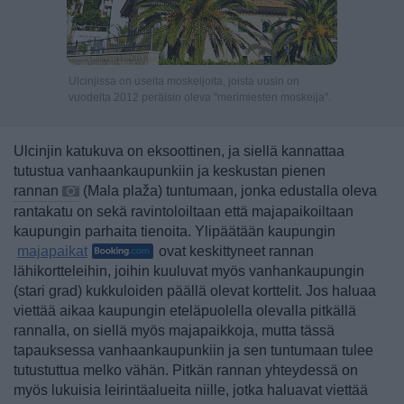
Ulcinjissa on useita moskeijoita, joista uusin on
vuodelta 2012 peräisin oleva "merimiesten moskeija".
Ulcinjin katukuva on eksoottinen, ja siellä kannattaa
tutustua vanhaankaupunkiin ja keskustan pienen
rannan
(Mala plaža) tuntumaan, jonka edustalla oleva
rantakatu on sekä ravintoloiltaan että majapaikoiltaan
kaupungin parhaita tienoita. Ylipäätään kaupungin
majapaikat
ovat keskittyneet rannan
lähikortteleihin, joihin kuuluvat myös vanhankaupungin
(stari grad) kukkuloiden päällä olevat korttelit. Jos haluaa
viettää aikaa kaupungin eteläpuolella olevalla pitkällä
rannalla, on siellä myös majapaikkoja, mutta tässä
tapauksessa vanhaankaupunkiin ja sen tuntumaan tulee
tutustuttua melko vähän. Pitkän rannan yhteydessä on
myös lukuisia leirintäalueita niille, jotka haluavat viettää