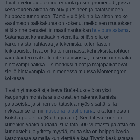
Tivatin vetonaula on merenranta ja sen promenadi, jossa
kesäkauden aikana on huvipursineen ja palatseineen
hulppeaa tunnelmaa. Tämä vielä jokin aika sitten melko
vaatimaton paikkakunta on kokenut melkoisen muutoksen,
sillä sinne perustettiin maailmanluokan
huvipursisatama
.
Satamassa kannattaakin vierailla, sillä siellä on
kaikenlaista nähtävää ja tekemistä, kuten lasten
leikkipuisto. Tivat on kuitenkin näistä kehityksistä johtuen
varakkaiden matkailijoiden suosiossa, ja se on normaalia
hintavampi paikka. Esimerkiksi ruoat ja majapaikat ovat
siellä hintavampia kuin monessa muussa Montenegron
kolkassa.
Tivatin ytimessä sijaitseva Buća-Luković on yksi
kaupungin monista aristokraattien rakennuttamista
palatseista, ja siihen voi tutustua myös sisältä, sillä
nykyään se toimii
museona ja galleriana
, joka tunnetaan
Butsha-palatsina (Bucha palace). Sen tulevaisuus on
kuitenkin vaakalaudalla, sillä tätä 500-vuotiasta palatsia on
kunnosteltu ja yritetty myydä, mutta sitä on helppo käydä
katsomassa samalla kun viettää aikaa Tivatin keskustassa.