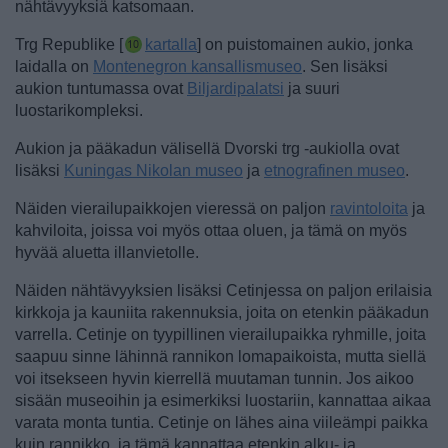
nähtävyyksiä katsomaan.
Trg Republike [
kartalla
] on puistomainen aukio, jonka
laidalla on
Montenegron kansallismuseo
. Sen lisäksi
aukion tuntumassa ovat
Biljardipalatsi
ja suuri
luostarikompleksi.
Aukion ja pääkadun välisellä Dvorski trg -aukiolla ovat
lisäksi
Kuningas Nikolan museo
ja
etnografinen museo
.
Näiden vierailupaikkojen vieressä on paljon
ravintoloita
ja
kahviloita, joissa voi myös ottaa oluen, ja tämä on myös
hyvää aluetta illanvietolle.
Näiden nähtävyyksien lisäksi Cetinjessa on paljon erilaisia
kirkkoja ja kauniita rakennuksia, joita on etenkin pääkadun
varrella. Cetinje on tyypillinen vierailupaikka ryhmille, joita
saapuu sinne lähinnä rannikon lomapaikoista, mutta siellä
voi itsekseen hyvin kierrellä muutaman tunnin. Jos aikoo
sisään museoihin ja esimerkiksi luostariin, kannattaa aikaa
varata monta tuntia. Cetinje on lähes aina viileämpi paikka
kuin rannikko, ja tämä kannattaa etenkin alku- ja