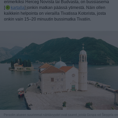
erimerkiksi Herceg Novista tai Budvasta, on bussiasema
[
kartalla
] jonkin matkan päässä ytimestä.
Näin ollen
kaikkein helpointa on vierailla Tivatissa Kotorista, josta
onkin vain 15–20 minuutin bussimatka Tivatiin.
Perastin alueen suurimmat nähtävyydet ovat saaret, joista Gospa od Škrpjela on