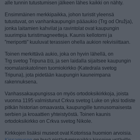
alle tunnin tutustumisen jälkeen lähes kaikki on nähty.
Ensimmäinen merkkipaikka, johon turistit yleensä
tutustuvat, on vanhankaupungin pääaukio (Trg od Oružja),
jonka laitamien kahvilat ja ravintolat ovat kaupungin
suurimpia turistimagneetteja. Kaunis kellotorni ja
”meriportti” kuuluvat terassien ohella aukion rekvisiittaan.
Toinen merkittävä aukio, joka on hyvin lähellä, on
Trg svetog Tripuna
, ja sen laidalla sijaitsee kaupungin
roomalaiskatolinen tuomiokirkko (Katedrala svetog
Tripuna), jota pidetään kaupungin kauneimpana
rakennuksena.
Vanhassakaupungissa on myös ortodoksikirkkoja, joista
vuonna 1195 valmistunut Crkva svetog Luke on yksi todiste
pitkän historian omaavasta, kaupungille tunnusomaisesta
serbien ja kroaattien yhteistyöstä. Toinen kaunis
ortodoksikirkko on Crkva svetog Nikole.
Kirkkojen lisäksi museot ovat Kotorissa huomion arvoisia.
Kissamuseo
on hyvä pistäytymispaikka kissojen ystäville.