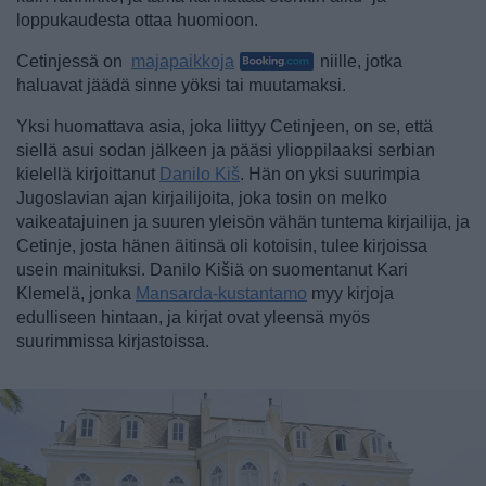
loppukaudesta ottaa huomioon.
Cetinjessä on
majapaikkoja
niille, jotka
haluavat jäädä sinne yöksi tai muutamaksi.
Yksi huomattava asia, joka liittyy Cetinjeen, on se, että
siellä asui sodan jälkeen ja pääsi ylioppilaaksi serbian
kielellä kirjoittanut
Danilo Kiš
. Hän on yksi suurimpia
Jugoslavian ajan kirjailijoita, joka tosin on melko
vaikeatajuinen ja suuren yleisön vähän tuntema kirjailija, ja
Cetinje, josta hänen äitinsä oli kotoisin, tulee kirjoissa
usein mainituksi. Danilo Kišiä on suomentanut Kari
Klemelä, jonka
Mansarda-kustantamo
myy kirjoja
edulliseen hintaan, ja kirjat ovat yleensä myös
suurimmissa kirjastoissa.