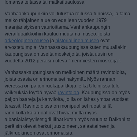
lomansa teltassa tai matkailuautossa.
Vanhaankaupunkiin voi tutustua reilussa tunnissa, ja tämä
melko rähjäinen alue on edelleen vuoden 1979
maanjäristyksen vaurioittama. Vanhankaupungin
vierailupaikkoihin kuuluu muutama museo, joista
arkeologinen museo
ja
historiallinen museo
ovat
arvostetuimpia. Vanhassakaupungissa kuten muuallakin
kaupungissa on useita moskeijoita, joista uusin on
vuodelta 2012 peräisin oleva "merimiesten moskeija".
Vanhassakaupungissa on melkoinen määrä ravintoloita,
joista osasta on erinomaiset näkymät. Myös rannan
vieressä on paljon ruokapaikkoja, eikä Ulcinjissa tule
vaikeuksia löytää hyvää
ravintolaa
. Kaupungissa on myös
paljon baareja ja kahviloita, joilla on lähes ympärivuotiset
terassit. Ravintoloissa on monipuoliset ruoat, sillä
rannikolla kalaruoat ovat hyviä mutta myös
albanialaistyyliset grillilihat kuten myös muualta Balkanilta
peräisin olevat herkut juustoineen, salaatteineen ja
jälkiruokineen ovat erinomaisia.