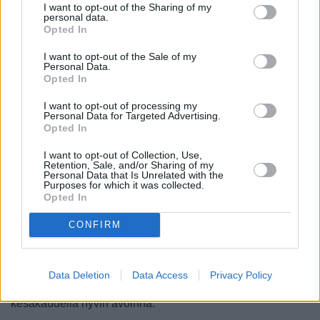
I want to opt-out of the Sharing of my
personal data.
Opted In
I want to opt-out of the Sale of my
Personal Data.
Opted In
I want to opt-out of processing my
Personal Data for Targeted Advertising.
Opted In
Jos Perastissa haluaa yöpyä, kannattaa yöpyä
I want to opt-out of Collection, Use,
Retention, Sale, and/or Sharing of my
nimenomaan rantakadulla.
Personal Data that Is Unrelated with the
Purposes for which it was collected.
Opted In
Siitä huolimatta, että kaupungissa on vain yksi katu, on sen
varrella
16 kirkkoa
ja
17 vanhaa palatsia
, joista tosin osa
CONFIRM
on raunioina. Tunnetuin kirkko on Pyhän Nikolan
roomalaiskatolinen kirkko, jonka vaiheilla on myös
kaupungin ydin. Palatseista yhdessä eli Bujovicin
Data Deletion
Data Access
Privacy Policy
palatsissa on
Perastin kaupunginmuseo
, joka on
kesäkaudella hyvin avoinna.