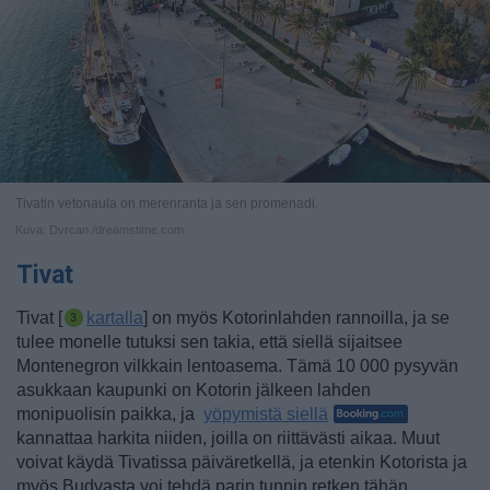
Tivatin vetonaula on merenranta ja sen promenadi.
Kuva: Dvrcan /dreamstime.com
Tivat
Tivat [
kartalla
] on myös Kotorinlahden rannoilla, ja se
tulee monelle tutuksi sen takia, että siellä sijaitsee
Montenegron vilkkain lentoasema. Tämä 10 000 pysyvän
asukkaan kaupunki on Kotorin jälkeen lahden
monipuolisin paikka
, ja
yöpymistä siellä
kannattaa harkita niiden, joilla on riittävästi aikaa. Muut
voivat käydä Tivatissa päiväretkellä, ja etenkin Kotorista ja
myös Budvasta voi tehdä parin tunnin retken tähän