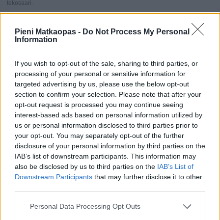
tekosaari.
Kuva: Nadtochiy /dreamstime.com
Pieni Matkaopas -
Do Not Process My Personal
Perast
Information
Kolmas
Kotorinlahden vierailupaikka, jonne voi harkita
If you wish to opt-out of the sale, sharing to third parties, or
päiväretken tekemistä, on Perast [
kartalla
]. Se on
processing of your personal or sensitive information for
kuitenkin vain muutaman sadan asukkaan paikkakunta,
targeted advertising by us, please use the below opt-out
jossa oikeastaan on vain yksi katu, nimeltään Obala Marka
section to confirm your selection. Please note that after your
Martinovića.
opt-out request is processed you may continue seeing
interest-based ads based on personal information utilized by
Kaupungin yleisilme on hyvin samantyylinen kuin
us or personal information disclosed to third parties prior to
Venetsian, ja sen suuruuden ajat ovat kaukana
your opt-out. You may separately opt-out of the further
menneisyydessä, jolloin se oli vauras ja vaikutusvaltainen
disclosure of your personal information by third parties on the
paikkakunta.
IAB’s list of downstream participants. This information may
also be disclosed by us to third parties on the
IAB’s List of
Downstream Participants
that may further disclose it to other
third parties.
Personal Data Processing Opt Outs