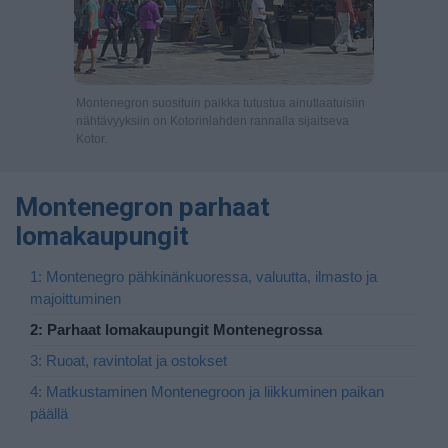
Montenegron suosituin paikka tutustua ainutlaatuisiin
nähtävyyksiin on Kotorinlahden rannalla sijaitseva
Kotor.
Montenegron parhaat
lomakaupungit
1: Montenegro pähkinänkuoressa, valuutta, ilmasto ja
majoittuminen
2: Parhaat lomakaupungit Montenegrossa
3: Ruoat, ravintolat ja ostokset
4: Matkustaminen Montenegroon ja liikkuminen paikan
päällä