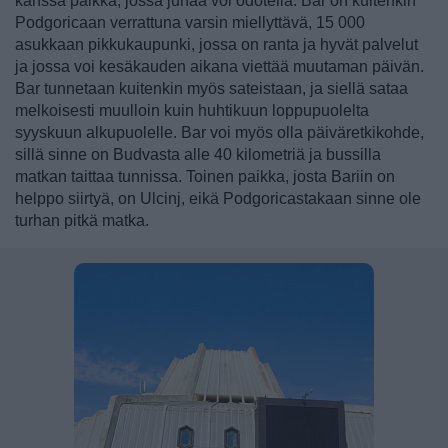
kanssa paikka, jossa junaa voi odotella. Bar on kuitenkin
Podgoricaan verrattuna varsin miellyttävä, 15 000
asukkaan pikkukaupunki, jossa on ranta ja hyvät palvelut
ja jossa voi kesäkauden aikana viettää muutaman päivän.
Bar tunnetaan kuitenkin myös sateistaan, ja siellä sataa
melkoisesti muulloin kuin huhtikuun loppupuolelta
syyskuun alkupuolelle. Bar voi myös olla päiväretkikohde,
sillä sinne on Budvasta alle 40 kilometriä ja bussilla
matkan taittaa tunnissa. Toinen paikka, josta Bariin on
helppo siirtyä, on Ulcinj, eikä Podgoricastakaan sinne ole
turhan pitkä matka.