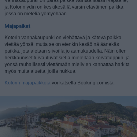
Vanhakaupunki on paras paikka vaihtaa iltaisin vapaalle,
ja Kotorin ydin on keskikesällä varsin eläväinen paikka,
jossa on meteliä yömyöhään.
Majapaikat
Kotorin vanhakaupunki on viehättävä ja kätevä paikka
viettää yönsä, mutta se on etenkin kesäöinä äänekäs
paikka, jota aletaan siivoilla jo aamukuudelta. Näin ollen
herkkäuniset turvautuvat siellä mielellään korvatulppiin, ja
yönsä rauhallisesti viettämään mielivien kannattaa harkita
myös muita alueita, joilla nukkua.
Kotorin majapaikkoja
voi katsella Booking.comista.