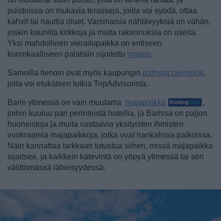
puistoissa on mukavia terasseja, joilla voi syödä, ottaa
kahvit tai nauttia oluet. Varsinaisia nähtävyyksiä on vähän,
joskin kauniita kirkkoja ja muita rakennuksia on useita.
Yksi mahdollinen vierailupaikka on entiseen
kuninkaalliseen palatsiin sijoitettu
museo
.
Samoilla tienoin ovat myös kaupungin
parhaat ravintolat
,
joita voi etukäteen tutkia TripAdvisorista.
Barin ytimessä on vain muutama
majapaikka
,
joihin kuuluu pari perinteistä hotellia, ja Barissa on paljon
huoneistoja ja muita vastaavia yksityisten ihmisten
vuokraamia majapaikkoja, jotka ovat hankalissa paikoissa.
Näin kannattaa tarkkaan tutustua siihen, missä majapaikka
sijaitsee, ja kaikkein kätevintä on yöpyä ytimessä tai sen
välittömässä läheisyydessä.