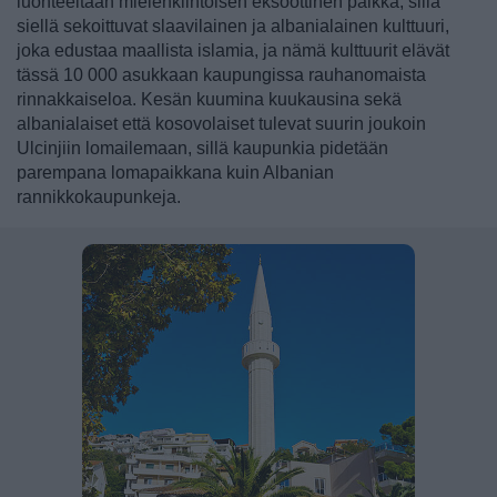
luonteeltaan mielenkiintoisen eksoottinen paikka, sillä
siellä sekoittuvat slaavilainen ja albanialainen kulttuuri,
joka edustaa maallista islamia, ja nämä kulttuurit elävät
tässä 10 000 asukkaan kaupungissa rauhanomaista
rinnakkaiseloa. Kesän kuumina kuukausina sekä
albanialaiset että kosovolaiset tulevat suurin joukoin
Ulcinjiin lomailemaan, sillä kaupunkia pidetään
parempana lomapaikkana kuin Albanian
rannikkokaupunkeja.