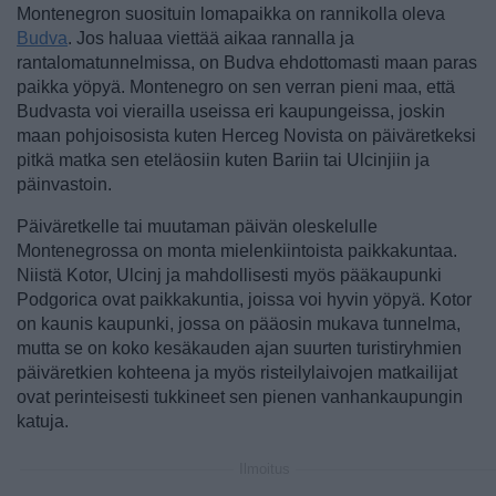
Montenegron suosituin lomapaikka on rannikolla oleva
Budva
. Jos haluaa viettää aikaa rannalla ja
rantalomatunnelmissa, on Budva ehdottomasti maan paras
paikka yöpyä. Montenegro on sen verran pieni maa, että
Budvasta voi vierailla useissa eri kaupungeissa, joskin
maan pohjoisosista kuten Herceg Novista on päiväretkeksi
pitkä matka sen eteläosiin kuten Bariin tai Ulcinjiin ja
päinvastoin.
Päiväretkelle tai muutaman päivän oleskelulle
Montenegrossa on monta mielenkiintoista paikkakuntaa.
Niistä Kotor, Ulcinj ja mahdollisesti myös pääkaupunki
Podgorica ovat paikkakuntia, joissa voi hyvin yöpyä. Kotor
on kaunis kaupunki, jossa on pääosin mukava tunnelma,
mutta se on koko kesäkauden ajan suurten turistiryhmien
päiväretkien kohteena ja myös risteilylaivojen matkailijat
ovat perinteisesti tukkineet sen pienen vanhankaupungin
katuja.
Ilmoitus