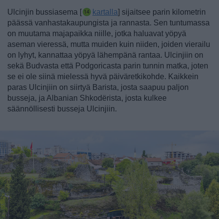
Ulcinjin bussiasema [
kartalla
] sijaitsee parin kilometrin
päässä vanhastakaupungista ja rannasta. Sen tuntumassa
on muutama majapaikka niille, jotka haluavat yöpyä
aseman vieressä, mutta muiden kuin niiden, joiden vierailu
on lyhyt, kannattaa yöpyä lähempänä rantaa.
Ulcinjiin on
sekä Budvasta että Podgoricasta parin tunnin matka, joten
se ei ole siinä mielessä hyvä päiväretkikohde. Kaikkein
paras Ulcinjiin on siirtyä Barista, josta saapuu paljon
busseja, ja Albanian Shkodërista, josta kulkee
säännöllisesti busseja Ulcinjiin.