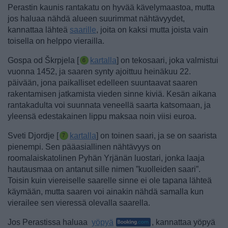
Perastin kaunis rantakatu on hyvää kävelymaastoa, mutta
jos haluaa nähdä alueen suurimmat nähtävyydet,
kannattaa lähteä
saarille
, joita on kaksi mutta joista vain
toisella on helppo vierailla.
Gospa od Škrpjela [
kartalla
] on tekosaari, joka valmistui
vuonna 1452, ja saaren synty ajoittuu heinäkuu 22.
päivään, jona paikalliset edelleen suuntaavat saaren
rakentamisen jatkamista vieden sinne kiviä. Kesän aikana
rantakadulta voi suunnata veneellä saarta katsomaan, ja
yleensä edestakainen lippu maksaa noin viisi euroa.
Sveti Djordje [
kartalla
] on toinen saari, ja se on saarista
pienempi. Sen pääasiallinen nähtävyys on
roomalaiskatolinen Pyhän Yrjänän luostari, jonka laaja
hautausmaa on antanut sille nimen ”kuolleiden saari”.
Toisin kuin viereiselle saarelle sinne ei ole tapana lähteä
käymään, mutta saaren voi ainakin nähdä samalla kun
vierailee sen vieressä olevalla saarella.
Jos Perastissa haluaa
yöpyä
, kannattaa yöpyä