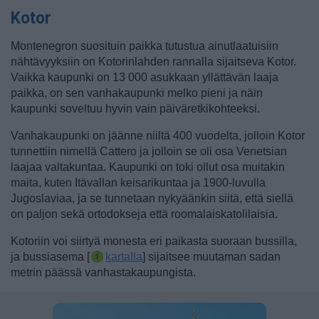
Kotor
Montenegron suosituin paikka tutustua ainutlaatuisiin
nähtävyyksiin on Kotorinlahden rannalla sijaitseva Kotor.
Vaikka kaupunki on 13 000 asukkaan yllättävän laaja
paikka, on sen vanhakaupunki melko pieni ja näin
kaupunki soveltuu hyvin vain päiväretkikohteeksi.
Vanhakaupunki on jäänne niiltä 400 vuodelta, jolloin Kotor
tunnettiin nimellä Cattero ja jolloin se oli osa Venetsian
laajaa valtakuntaa. Kaupunki on toki ollut osa muitakin
maita, kuten Itävallan keisarikuntaa ja 1900-luvulla
Jugoslaviaa, ja se tunnetaan nykyäänkin siitä, että siellä
on paljon sekä ortodokseja että roomalaiskatolilaisia.
Kotoriin voi siirtyä monesta eri paikasta suoraan bussilla,
ja bussiasema [
kartalla
] sijaitsee muutaman sadan
metrin päässä vanhastakaupungista.